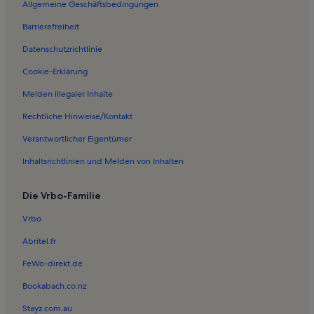
Allgemeine Geschäftsbedingungen
Ferienunterkünfte nahe Wustrau-Radensleben Station
Barrierefreiheit
Ferienwohnungen in Glambeck
Datenschutzrichtlinie
Ferienwohnungen in Gildenhall
Ferienwohnungen in Karwe
Cookie-Erklärung
Ferienwohnungen in Sommerfeld
Melden illegaler Inhalte
Ferienwohnungen in Großmutz
Rechtliche Hinweise/Kontakt
Ferienunterkünfte nahe Herzberg
Verantwortlicher Eigentümer
Ferienwohnungen in Klosterheide
Inhaltsrichtlinien und Melden von Inhalten
Ferienwohnungen in Badestelle Kleiner Linowsee
Die Vrbo-Familie
Ferienwohnungen in Buskow
Ferienwohnungen in Wall
Vrbo
Ferienwohnungen in Heinrichsfelde
Abritel.fr
Ferienwohnungen in Seehof
FeWo-direkt.de
Ferienwohnungen in Linow
Bookabach.co.nz
Ferienwohnungen in Märkisch Linden
Stayz.com.au