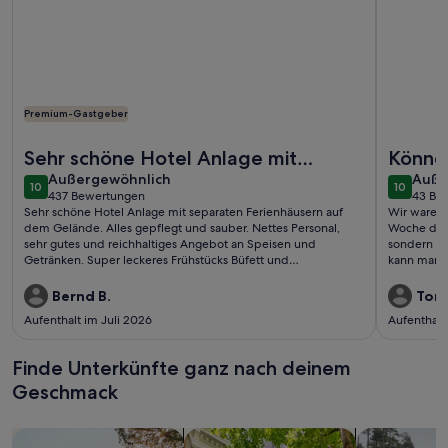
Premium-Gastgeber
Weitere Infos zu Sunday Resort Marina 3-Zimmer-Apartmen
Weitere I
Sehr schöne Hotel Anlage mit
Können
außergewöhnlich
auße
separaten Ferienhäusern auf dem
Außergewöhnlich
weite
Auße
10
10
10 von 10
10 von 1
437 Bewertungen
43 Be
Gelände. Alles gepf ...
(437
(43
Sehr schöne Hotel Anlage mit separaten Ferienhäusern auf
Wir waren 
bewertungen)
bewe
dem Gelände. Alles gepflegt und sauber. Nettes Personal,
Woche da. 
sehr gutes und reichhaltiges Angebot an Speisen und
sondern au
Getränken. Super leckeres Frühstücks Büfett und
kann man a
Abendessen. Das Bad, die Freizeit Angebote, der Hafen, Jacht
verbringen
chartern, einfach genial. Die Gegend mit den vielen Seen und
sowie der 
Bernd B.
Tors
Kanälen sind es immer wieder wert hier Urlaub zu machen.
Beschäftigung. Die Ve
Aufenthalt im Juli 2026
Aufenthalt
dabei aber 
Das findet 
herrlichen 
Finde Unterkünfte ganz nach deinem
Insbesonde
Geschmack
(Frau Deche
Suche nach Ferienhäusern
Suche nach Ferienwohnungen oder 
Suche nach 