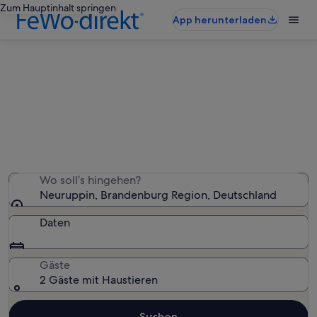
Zum Hauptinhalt springen
App herunterladen
Neuruppin: haustierfreundliche
Ferienunterkünfte
Wir haben 130 haustierfreundliche Ferienunterkünfte
gefunden – gib deinen Reisezeitraum ein, um die
Verfügbarkeit zu prüfen
Wo soll’s hingehen?
Neuruppin, Brandenburg Region, Deutschland
Daten
Gäste
2 Gäste mit Haustieren
Suchen