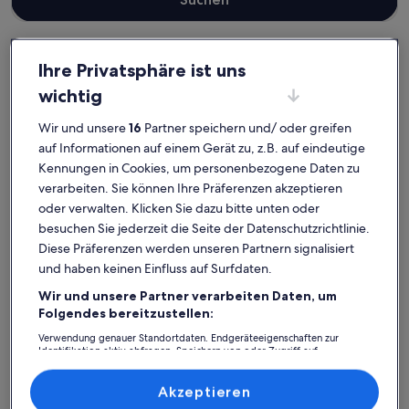
Ihre Privatsphäre ist uns
Landkreis Ostprignitz-Ruppin
wichtig
Haustierfreundliche Ferienunterkünfte in Neuruppin
Neuruppin: Entdecke
Wir und unsere
16
Partner speichern und/ oder greifen
auf Informationen auf einem Gerät zu, z.B. auf eindeutige
haustierfreundliche
Kennungen in Cookies, um personenbezogene Daten zu
Ferienunterkünfte
verarbeiten. Sie können Ihre Präferenzen akzeptieren
oder verwalten. Klicken Sie dazu bitte unten oder
besuchen Sie jederzeit die Seite der Datenschutzrichtlinie.
Weitere Infos zu Ferienhaus 'Ferienwohnung Neuruppin' mit 
Weitere I
Diese Präferenzen werden unseren Partnern signalisiert
und haben keinen Einfluss auf Surfdaten.
Wir und unsere Partner verarbeiten Daten, um
Folgendes bereitzustellen:
Verwendung genauer Standortdaten. Endgeräteeigenschaften zur
Identifikation aktiv abfragen. Speichern von oder Zugriff auf
Informationen auf einem Endgerät. Personalisierte Werbung und
Inhalte, Messung von Werbeleistung und der Performance von Inhalten,
Zielgruppenforschung sowie Entwicklung und Verbesserung von
Akzeptieren
Angeboten.