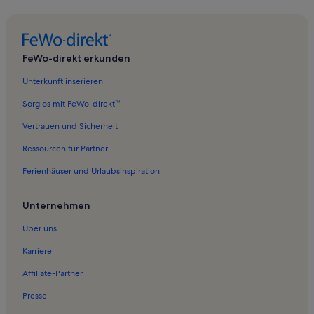
Ferienwohnungen in Ludwigsaue
Ferienwohnungen in Naturpark Stechlin-Ruppiner Land
Ferienwohnungen in Lindow
FeWo-direkt erkunden
Ferienwohnungen in Krangen
Unterkunft inserieren
Ferienwohnungen in Karwesee
Sorglos mit FeWo-direkt™
Ferienwohnungen in Fehrbellin
Vertrauen und Sicherheit
Ferienwohnungen in Strand Waldfrieden
Ressourcen für Partner
Ferienwohnungen in Schönberg
Ferienhäuser und Urlaubsinspiration
Ferienwohnungen in Ruppiner Land
Ferienwohnungen in Badestelle
Unternehmen
Ferienwohnungen in Linum
Über uns
Ferienwohnungen in Walsleben
Karriere
Ferienwohnungen in Wuthenow
Affiliate-Partner
Ferienwohnungen in Rüthnick
Presse
Ferienwohnungen in Temnitzquell