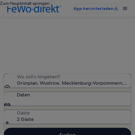
Zum Hauptinhalt springen
App herunterladen
Ferienwohnungen & Ferienhäuser
in Grünplan
Wir haben 1.059 Ferienunterkünfte gefunden. Bitte gib
deinen Reisezeitraum an, um die Verfügbarkeit zu
prüfen.
Wo soll’s hingehen?
Grünplan, Wustrow, Mecklenburg-Vorpommern, Deut
Daten
Gäste
2 Gäste
Suchen