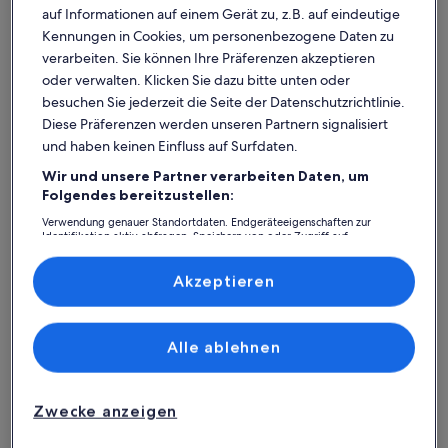
auf Informationen auf einem Gerät zu, z.B. auf eindeutige
Kennungen in Cookies, um personenbezogene Daten zu
verarbeiten. Sie können Ihre Präferenzen akzeptieren
oder verwalten. Klicken Sie dazu bitte unten oder
besuchen Sie jederzeit die Seite der Datenschutzrichtlinie.
Diese Präferenzen werden unseren Partnern signalisiert
und haben keinen Einfluss auf Surfdaten.
Wir und unsere Partner verarbeiten Daten, um
Ferienhaus
Ferienwohnung/Apartment
Ferienhütt
Folgendes bereitzustellen:
Grünplan: Finde deine perfekte
Verwendung genauer Standortdaten. Endgeräteeigenschaften zur
Identifikation aktiv abfragen. Speichern von oder Zugriff auf
Informationen auf einem Endgerät. Personalisierte Werbung und
Unterkunft
Inhalte, Messung von Werbeleistung und der Performance von Inhalten,
Zielgruppenforschung sowie Entwicklung und Verbesserung von
Akzeptieren
Angeboten.
Weitere Infos zu Ferienhaus am See
Weitere In
Liste der Partner (Lieferanten)
Alle ablehnen
Zwecke anzeigen