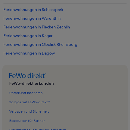
Ferienwohnungen in Schlosspark
Ferienwohnungen in Warenthin
Ferienwohnungen in Flecken Zechlin
Ferienwohnungen in Kagar
Ferienwohnungen in Obelisk Rheinsberg
Ferienwohnungen in Dagow
Ferienwohnungen in Steinförde
Ferienwohnungen in Dollgow
Ferienwohnungen in Großzerlang
FeWo-direkt erkunden
Ferienwohnungen in Laufpark Stechlin e.V.
Unterkunft inserieren
Ferienwohnungen in Neuglobsow
Sorglos mit FeWo-direkt™
Ferienwohnungen in Adamswalde
Vertrauen und Sicherheit
Ferienwohnungen in Stechlin
Ressourcen für Partner
Ferienwohnungen in Laurentiuskirche Rheinsberg
Ferienhäuser und Urlaubsinspiration