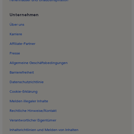
Ferienwohnungen in Kleinzerlang
Ferienwohnungen in Großer Stechlinsee
Unternehmen
Ferienwohnungen in Badestelle
Über uns
Ferienwohnungen in Menz
Karriere
Ferienwohnungen in Luhme
Affiliate-Partner
Ferienwohnungen in Zechlinerhütte
Presse
Ferienwohnungen in Naturpark Stechlin-Ruppiner Land
Allgemeine Geschäftsbedingungen
Ferienwohnungen in Schloss Rheinsberg
Barrierefreiheit
Ferienwohnungen in Zempow
Datenschutzrichtlinie
Ferienwohnungen in Linow
Ferienwohnungen in Badestelle Kagar Ausbau
Cookie-Erklärung
Ferienwohnungen in Badestelle Kleiner Linowsee
Melden illegaler Inhalte
Ferienwohnungen in Rheinsberg
Rechtliche Hinweise/Kontakt
Ferienwohnungen in Basdorf
Verantwortlicher Eigentümer
Ferienwohnungen in Heinrichsfelde
Inhaltsrichtlinien und Melden von Inhalten