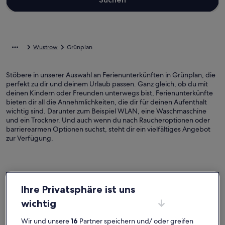
Wustrow
Grünplan
Stöbere in unserer Auswahl an Ferienunterkünften in Grünplan, die
perfekt zu dir und deinem Urlaub passen. Ganz gleich, ob du mit
deinen Kindern oder Freunden unterwegs bist, Ferienunterkünfte
bieten dir all die Annehmlichkeiten, die dir für deinen Aufenthalt
wichtig sind. Darunter zum Beispiel WLAN, eine Waschmaschine
und ein Trockner. Und auch wenn du nach Raucheroptionen oder
barrierearmen Optionen suchst, steht dir ein vielfältiges Angebot
zur Verfügung.
Finde Unterkünfte ganz nach deinem
Ihre Privatsphäre ist uns
Geschmack
wichtig
Suche nach Ferienhäusern
Suche nach Ferienwohnungen oder 
Suche nach 
Wir und unsere
16
Partner speichern und/ oder greifen