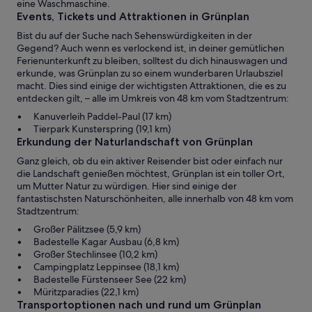
eine Waschmaschine.
Events, Tickets und Attraktionen in Grünplan
Bist du auf der Suche nach Sehenswürdigkeiten in der
Gegend? Auch wenn es verlockend ist, in deiner gemütlichen
Ferienunterkunft zu bleiben, solltest du dich hinauswagen und
erkunde, was Grünplan zu so einem wunderbaren Urlaubsziel
macht. Dies sind einige der wichtigsten Attraktionen, die es zu
entdecken gilt, – alle im Umkreis von 48 km vom Stadtzentrum:
Kanuverleih Paddel-Paul (17 km)
Tierpark Kunsterspring (19,1 km)
Erkundung der Naturlandschaft von Grünplan
Ganz gleich, ob du ein aktiver Reisender bist oder einfach nur
die Landschaft genießen möchtest, Grünplan ist ein toller Ort,
um Mutter Natur zu würdigen. Hier sind einige der
fantastischsten Naturschönheiten, alle innerhalb von 48 km vom
Stadtzentrum:
Großer Pälitzsee (5,9 km)
Badestelle Kagar Ausbau (6,8 km)
Großer Stechlinsee (10,2 km)
Campingplatz Leppinsee (18,1 km)
Badestelle Fürstenseer See (22 km)
Müritzparadies (22,1 km)
Transportoptionen nach und rund um Grünplan