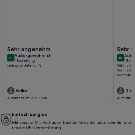
Weitere Infos zu Die kleine Holzhütte direkt am See
Weitere I
Sehr angenehm
Sehr r
außergewöhnlich
auße
Außergewöhnlich
top. S
Auße
10
10
10 von 10
10 von 1
1 Bewertung
1 Bew
(1
(1
sehr gute Unterkunft
Sehr ruhig
bewertung)
bewe
Vermieterin.
Wermutstro
Veiko
Diet
Aufenthalt im Juni 2026
Aufenthalt
Einfach sorglos
Mit unserer Mit-Vertrauen-Buchen-Garantie bieten wir dir rund
um die Uhr Unterstützung