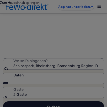
Zum Hauptinhalt springen
App herunterladen
Ferienunterkünfte nahe
Schlosspark
Wir haben 277 Ferienunterkünfte gefunden. Bitte gib
deinen Reisezeitraum an, um die Verfügbarkeit zu
prüfen.
Wo soll’s hingehen?
Schlosspark, Rheinsberg, Brandenburg Region, Deuts
Daten
Gäste
2 Gäste
Suchen