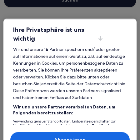
Ihre Privatsphäre ist uns
Rheinsberg
Ferienunterkünfte nahe Schlosspark
wichtig
Wähle die passende Ferienunterkunft, die nahe Schlosspark
Wir und unsere
16
Partner speichern und/ oder greifen
gelegen ist. Ferienunterkünfte bieten dir und deinen Lieben all die
auf Informationen auf einem Gerät zu, z.B. auf eindeutige
Annehmlichkeiten, die du brauchst, wie Parkmöglichkeiten und
Kennungen in Cookies, um personenbezogene Daten zu
einen Whirlpool. Was auch immer du dir vorstellst, du findest
bestimmt die Unterkunft, die allen gefällt und allen Bedürfnissen
verarbeiten. Sie können Ihre Präferenzen akzeptieren
gerecht wird – das Angebot bei uns ist vielfältig und umfasst
oder verwalten. Klicken Sie dazu bitte unten oder
Optionen, die geeignet für Nichtraucher sind oder über
besuchen Sie jederzeit die Seite der Datenschutzrichtlinie.
barrierarme Ausstattung verfügen.
Diese Präferenzen werden unseren Partnern signalisiert
und haben keinen Einfluss auf Surfdaten.
Wir und unsere Partner verarbeiten Daten, um
Finde Unterkünfte ganz nach deinem
Folgendes bereitzustellen:
Geschmack
Verwendung genauer Standortdaten. Endgeräteeigenschaften zur
Identifikation aktiv abfragen. Speichern von oder Zugriff auf
Informationen auf einem Endgerät. Personalisierte Werbung und
Suche nach Ferienhäusern
Suche nach Ferienwohnungen oder 
Suche nach 
Inhalte, Messung von Werbeleistung und der Performance von Inhalten,
Zielgruppenforschung sowie Entwicklung und Verbesserung von
Akzeptieren