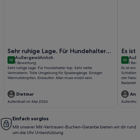
Weitere Infos zu Gemütliches Ferienhaus mit Kamin und Ter
Weitere I
Sehr ruhige Lage. Für Hundehalter
Es ist
außergewöhnlich
auße
top. Sehr nette Vermieterin. Tolle
Außergewöhnlich
einem 
Auße
10
10
10 von 10
10 von 1
1 Bewertung
1 Bew
Umgebung für Spaziergänge. E..
und ei
(1
(1
Sehr ruhige Lage. Für Hundehalter top. Sehr nette
Es ist ein
bewertung)
bewe
Vermieterin. Tolle Umgebung für Spaziergänge. Einziger
Schlafzimm
Wermutstropfen, Einkaufen. Man muss mobil sein.
der Natur.
Badestelle
schon mitte
Radfahrer.
Dietmar
And
die andere
Aufenthalt im Mai 2026
Aufenthalt
Die Küche i
Mahlzeiten
Urlaub gut
Einfach sorglos
WLAN benöt
nicht die 
Mit unserer Mit-Vertrauen-Buchen-Garantie bieten wir dir rund
Erreichbar
um die Uhr Unterstützung
und wir k