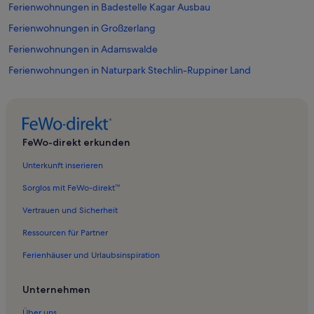
Ferienwohnungen in Badestelle Kagar Ausbau
Ferienwohnungen in Großzerlang
Ferienwohnungen in Adamswalde
Ferienwohnungen in Naturpark Stechlin-Ruppiner Land
Ferienwohnungen in Luhme
Ferienwohnungen in Zechlin
Ferienwohnungen in Flecken Zechlin
FeWo-direkt erkunden
Ferienwohnungen in Linow
Unterkunft inserieren
Ferienwohnungen in Basdorf
Sorglos mit FeWo-direkt™
Ferienwohnungen in Badestelle
Vertrauen und Sicherheit
Ferienwohnungen in Badestelle Kleiner Linowsee
Ressourcen für Partner
Ferienwohnungen in Zermützel
Ferienhäuser und Urlaubsinspiration
Ferienwohnungen in Gühlen Glienicke
Ferienwohnungen in Heinrichsfelde
Unternehmen
Ferienwohnungen in Grünplan
Über uns