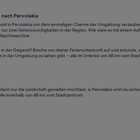
e nach Pervolakia
omizil in Pervolakia von dem einmaligen Charme der Umgebung verzauber
 nur zwei Sehenswürdigkeiten in der Region. Wie wäre es mit einem Aufe
 Waschmaschine.
h in der Gegend? Breche von deiner Ferienunterkunft auf und erkunde, 
 es in der Umgebung zu sehen gibt, – alle im Umkreis von 48 km vom Sta
ch nur die Landschaft genießen möchtest, in Pervolakia wirst du sicher
alle innerhalb von 48 km vom Stadtzentrum: