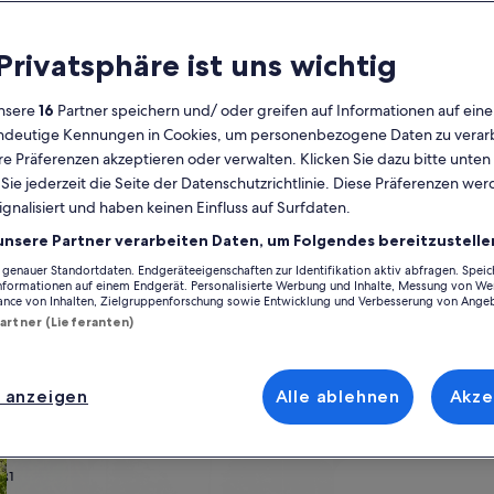
Kalender
 Privatsphäre ist uns wichtig
Derzeit
August 2026
werden
nsere
16
Partner speichern und/ oder greifen auf Informationen auf ein
die
eindeutige Kennungen in Cookies, um personenbezogene Daten zu verarb
Monate
Montag
Dienstag
Mittwoch
Donnerstag
Freitag
Samstag
Sonntag
Montag
Die
Mo
Di
Mi
Do
Fr
Sa
So
Mo
Di
e Präferenzen akzeptieren oder verwalten. Klicken Sie dazu bitte unten
August
ie jederzeit die Seite der Datenschutzrichtlinie. Diese Präferenzen we
2026
ignalisiert und haben keinen Einfluss auf Surfdaten.
und
1
1
2
2
Kissamos
Pervolakia
September
unsere Partner verarbeiten Daten, um Folgendes bereitzustelle
2026
enauer Standortdaten. Endgeräteeigenschaften zur Identifikation aktiv abfragen. Spei
3
4
5
6
7
8
7
8
9
9
rvolakia inspirieren und finde genau das, was dir vorschwebt. Ganz glei
angezeigt.
Informationen auf einem Endgerät. Personalisierte Werbung und Inhalte, Messung von We
l die Annehmlichkeiten, die eure gemeinsame Zeit besonders machen we
ance von Inhalten, Zielgruppenforschung sowie Entwicklung und Verbesserung von Ange
 du Optionen zur Barrierefreiheit oder bezüglich der Rauchpräferenze
Partner (Lieferanten)
10
11
12
13
14
15
14
15
1
16
17
18
19
20
21
22
21
22
2
23
 anzeigen
Alle ablehnen
Akze
ach deinem Geschmack
24
25
26
27
28
29
28
29
3
30
wohnungen oder Apartments
Suche nach Ferienhütten
Suche nach Landhäu
31