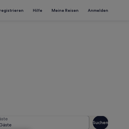
registrieren
Hilfe
Meine Reisen
Anmelden
ervolakia
n Reisezeitraum an, um die
äste
Suchen
Gäste