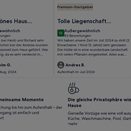
Premium-Gastgeber
erne Seacoast Villa in der westlichen Olivenregion Kretas (ga
Foto von Yiannis Landhaus mit Pool 
hönes Haus
Tolle Liegenschaft
n den
auf Familien-
ewöhnlich
außergewöhnlich
ewöhnlich
Außergewöhnlich
10
ainen
Grundstück
10 von 10
tungen
83 Bewertungen
(83
 bei Heidi und Richard sehr
Wir haben unsere Zeit im Juli 2024 zu dritt (2
ungen)
bewertungen)
 Schon bei der Anreise wurden
Erwachsene, 1 Kind 12 Jahre) sehr genossen.
ssionell zum Haus geführt. War
Die Hütte ist in eine wunderbare Landschaft
, da es sehr versteckt in
mit vielen Pflanzen eingebettet. Alles was
Ort neben Kissamos liegt. Das
man im Alltag braucht, steht einem zur
raum. Hier morgens mit
Verfügung. Der Gastgeber verwöhnte uns
elm G.
Andres B.
k Richtung Meer aufzuwachen
mehrmals mit vielen leckeren lokalen
 Aug. 2024
Aufenthalt im Juli 2024
 Kreta. Die Schlafzimmer sind
Lebensmitteln. Er steht ausserdem jederzeit
on ausgestattet, alle Räume mit
mit Rat und Tat zur Seite. Vielen Dank für
hr sinnvoll im Sommer, da ist die
alles!
ei offenen Türen nicht sinnvoll.
Nacht, den ersten Tag hatten
hard den Kühlschrank mit dem
meinsame Momente
Die gleiche Privatsphäre wi
 schon befüllt. So konnten wir
Hause
dem Einkaufen lassen. Wir haben
hung bis hin zum Aufenthalt – der
wohl gefühlt. Liebe Grüße aus
rgang ist einfach und
Genieße Vorzüge wie eine voll aus
rgit und Friedhelm
rt
Küche, Waschmaschine, Pool, Gar
mehr