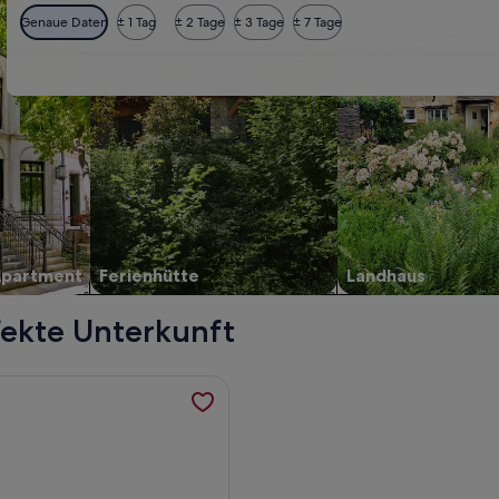
Genaue Daten
± 1 Tag
± 2 Tage
± 3 Tage
± 7 Tage
Apartment
Ferienhütte
Landhaus
fekte Unterkunft
 BA, private pool, werden in einem neuen Tab geöffnet
formationen zu Villa Vista Free* Heated pool & dazzling Seav