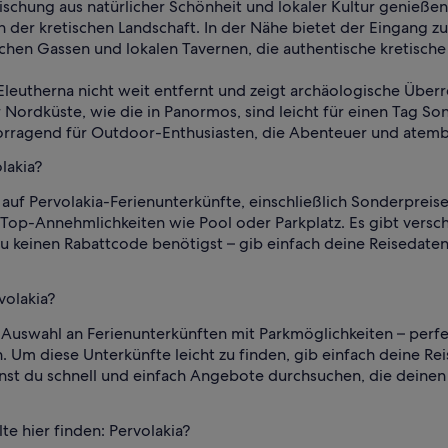
Mischung aus natürlicher Schönheit und lokaler Kultur genieß
r kretischen Landschaft. In der Nähe bietet der Eingang zum
schen Gassen und lokalen Tavernen, die authentische kretische
 Eleutherna nicht weit entfernt und zeigt archäologische Überr
Nordküste, wie die in Panormos, sind leicht für einen Tag So
vorragend für Outdoor-Enthusiasten, die Abenteuer und atemb
lakia?
auf Pervolakia-Ferienunterkünfte, einschließlich Sonderpreise 
 Top-Annehmlichkeiten wie Pool oder Parkplatz. Es gibt vers
 du keinen Rabattcode benötigst – gib einfach deine Reisedaten
volakia?
e Auswahl an Ferienunterkünften mit Parkmöglichkeiten – perf
. Um diese Unterkünfte leicht zu finden, gib einfach deine Re
nst du schnell und einfach Angebote durchsuchen, die deinen
te hier finden: Pervolakia?