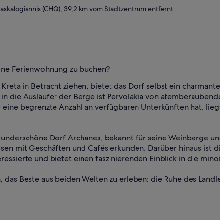
Daskalogiannis (CHQ), 39,2 km vom Stadtzentrum entfernt.
 eine Ferienwohnung zu buchen?
eta in Betracht ziehen, bietet das Dorf selbst ein charmantes 
 in die Ausläufer der Berge ist Pervolakia von atemberaubend
eine begrenzte Anzahl an verfügbaren Unterkünften hat, liegt
 wunderschöne Dorf Archanes, bekannt für seine Weinberge u
n mit Geschäften und Cafés erkunden. Darüber hinaus ist die
ressierte und bietet einen faszinierenden Einblick in die minois
en, das Beste aus beiden Welten zu erleben: die Ruhe des Land