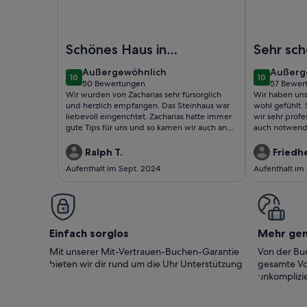
Foto von Anwesen / Landgut - Elafonisi
Foto von Mod
Schönes Haus in
Sehr sc
wunderbarer
mitten i
außergewöhnlich
außerg
Außergewöhnlich
Außerg
10
10
Umgebung
Olivenh
10 von 10
10 von 10
50 Bewertungen
57 Bewer
(50
(57
Wir wurden von Zacharias sehr fürsorglich
Wir haben uns
bewertungen)
bewert
und herzlich empfangen. Das Steinhaus war
wohl gefühlt.
liebevoll eingerichtet. Zacharias hatte immer
wir sehr profe
gute Tips für uns und so kamen wir auch an
auch notwendig
tolle Strände, lernten wie man griechischen
einem kleinn 
Kaffee macht, was typischer Käse ist und
Haus ist ein T
Ralph T.
Friedh
vieles mehr. Die drei Hunde sind so
direktem Blic
Aufenthalt im Sept. 2024
Aufenthalt im
liebenswert. Vielen Dank Zacharias für die
macht Lust auf
gute Zeit!
mit Airkonditi
Ventilator. Se
Airkondition b
Für die erste 
Heidi und Ric
Einfach sorglos
Mehr ge
Notwendigsten
uns Zeit mit 
Mit unserer Mit-Vertrauen-Buchen-Garantie
Von der Buc
uns dort sehr 
bieten wir dir rund um die Uhr Unterstützung
gesamte Vo
Rechscheid Bi
unkomplizie