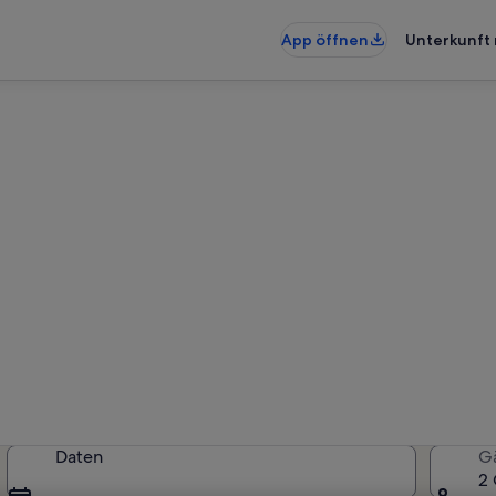
App öffnen
Unterkunft 
hnungen & Ferienhäuser in P
künfte gefunden. Bitte gib deine
Verfügbarkeit zu prüfen.
Daten
G
2 