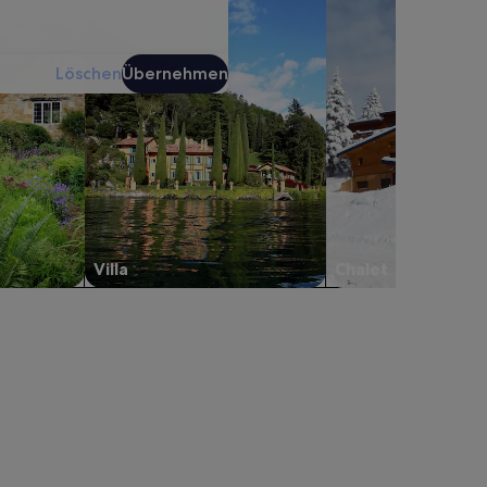
Löschen
Übernehmen
Villa
Chalet
iew!, werden in einem neuen Tab geöffnet