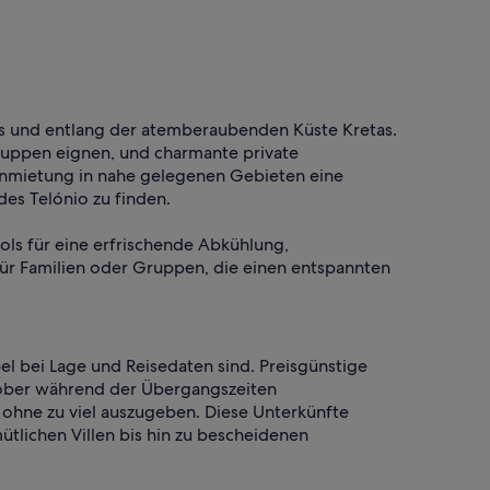
Matratzen und waren bequ
Terrasse haben wir die Abe
Sonnenuntergang verbracht.
windgeschützt, auch wenn
kühler werden. Besonders h
der sehr gut gepflegte Gart
Liegestühlen und Aussenküch
Wir haben uns sehr gut erh
mos und entlang der atemberaubenden Küste Kretas.
gefühlt und werden nicht da
Gruppen eignen, und charmante private
gewesen sein. Diese Villa ist
e Anmietung in nahe gelegenen Gebieten eine
Ruhesuchende ideal. Sehr 
es Telónio zu finden.
ols für eine erfrischende Abkühlung,
für Familien oder Gruppen, die einen entspannten
el bei Lage und Reisedaten sind. Preisgünstige
ktober während der Übergangszeiten
ohne zu viel auszugeben. Diese Unterkünfte
tlichen Villen bis hin zu bescheidenen