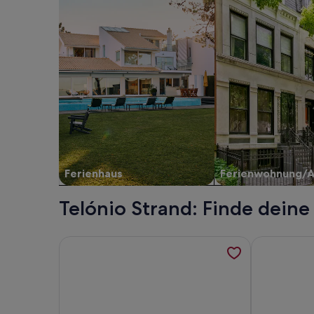
Ferienhaus
Ferienwohnung/
Telónio Strand: Finde deine
Weitere Informationen zu Anwesen / Landgut - El
Weitere Info