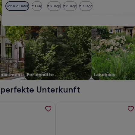
Genaue Daten
± 1 Tag
± 2 Tage
± 3 Tage
± 7 Tage
Apartment
Ferienhütte
Landhaus
 perfekte Unterkunft
afonisi, werden in einem neuen Tab geöffnet
rmationen zu Eine ideal gelegene Villa mit beheiztem Pool, 
Weitere Informationen zu ★ Luxurious