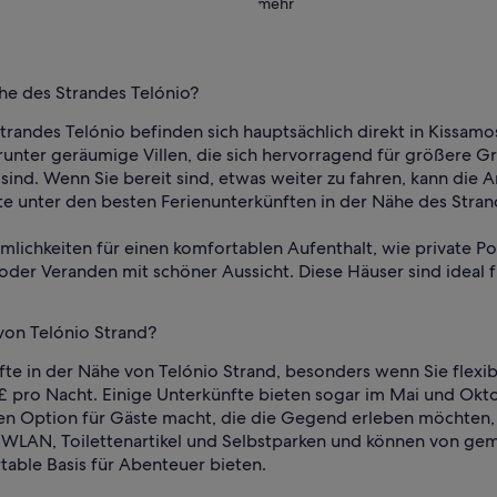
mehr
he des Strandes Telónio?
Strandes Telónio befinden sich hauptsächlich direkt in Kissa
runter geräumige Villen, die sich hervorragend für größere 
ub sind. Wenn Sie bereit sind, etwas weiter zu fahren, kann di
e unter den besten Ferienunterkünften in der Nähe des Strand
lichkeiten für einen komfortablen Aufenthalt, wie private Po
oder Veranden mit schöner Aussicht. Diese Häuser sind ideal 
von Telónio Strand?
te in der Nähe von Telónio Strand, besonders wenn Sie flexib
 £ pro Nacht. Einige Unterkünfte bieten sogar im Mai und O
en Option für Gäste macht, die die Gegend erleben möchten, 
WLAN, Toilettenartikel und Selbstparken und können von gemü
table Basis für Abenteuer bieten.