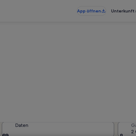
App öffnen
Unterkunft 
enunterkünfte nahe Telónio S
künfte gefunden. Bitte gib deine
Verfügbarkeit zu prüfen.
Daten
G
2 