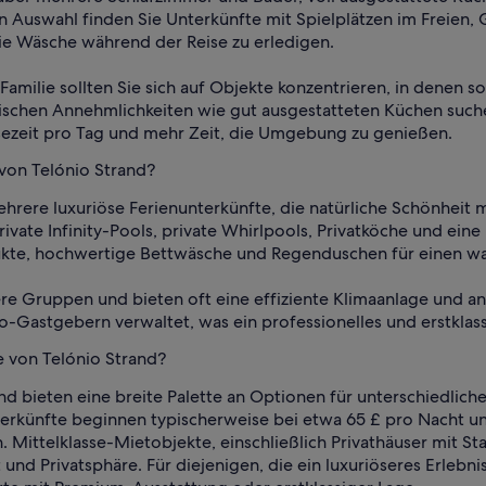
en Auswahl finden Sie Unterkünfte mit Spielplätzen im Freien,
e Wäsche während der Reise zu erledigen.
 Familie sollten Sie sich auf Objekte konzentrieren, in denen
ischen Annehmlichkeiten wie gut ausgestatteten Küchen such
sezeit pro Tag und mehr Zeit, die Umgebung zu genießen.
 von Telónio Strand?
ehrere luxuriöse Ferienunterkünfte, die natürliche Schönhei
ivate Infinity-Pools, private Whirlpools, Privatköche und eine
ukte, hochwertige Bettwäsche und Regenduschen für einen w
ere Gruppen und bieten oft eine effiziente Klimaanlage und an
astgebern verwaltet, was ein professionelles und erstklassi
e von Telónio Strand?
nd bieten eine breite Palette an Optionen für unterschiedlic
erkünfte beginnen typischerweise bei etwa 65 £ pro Nacht un
. Mittelklasse-Mietobjekte, einschließlich Privathäuser mit S
und Privatsphäre. Für diejenigen, die ein luxuriöseres Erle