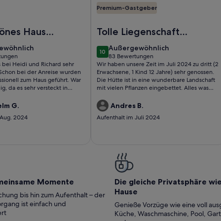
Premium-Gastgeber
f the Road
erne Seacoast Villa in der westlichen Olivenregion Kretas (ga
Foto von Yiannis Landhaus mit Pool 
hönes Haus
Tolle Liegenschaft
n den
auf Familien-
ewöhnlich
außergewöhnlich
ewöhnlich
Außergewöhnlich
10
ainen
Grundstück
10 von 10
tungen
83 Bewertungen
(83
 bei Heidi und Richard sehr
Wir haben unsere Zeit im Juli 2024 zu dritt (2
ungen)
bewertungen)
 Schon bei der Anreise wurden
Erwachsene, 1 Kind 12 Jahre) sehr genossen.
ssionell zum Haus geführt. War
Die Hütte ist in eine wunderbare Landschaft
, da es sehr versteckt in
mit vielen Pflanzen eingebettet. Alles was
Ort neben Kissamos liegt. Das
man im Alltag braucht, steht einem zur
raum. Hier morgens mit
Verfügung. Der Gastgeber verwöhnte uns
elm G.
Andres B.
k Richtung Meer aufzuwachen
mehrmals mit vielen leckeren lokalen
 Aug. 2024
Aufenthalt im Juli 2024
 Kreta. Die Schlafzimmer sind
Lebensmitteln. Er steht ausserdem jederzeit
on ausgestattet, alle Räume mit
mit Rat und Tat zur Seite. Vielen Dank für
hr sinnvoll im Sommer, da ist die
alles!
ei offenen Türen nicht sinnvoll.
Nacht, den ersten Tag hatten
hard den Kühlschrank mit dem
 schon befüllt. So konnten wir
dem Einkaufen lassen. Wir haben
meinsame Momente
Die gleiche Privatsphäre wi
wohl gefühlt. Liebe Grüße aus
rgit und Friedhelm
Hause
hung bis hin zum Aufenthalt – der
rgang ist einfach und
Genieße Vorzüge wie eine voll aus
rt
Küche, Waschmaschine, Pool, Gar