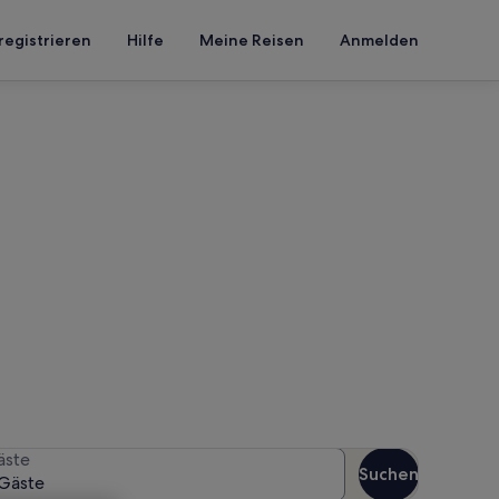
registrieren
Hilfe
Meine Reisen
Anmelden
trand
n Reisezeitraum an, um die
äste
Suchen
Gäste