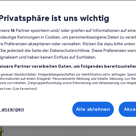
Kalender
 Privatsphäre ist uns wichtig
Derzeit
August 2026
werden
nsere
16
Partner speichern und/ oder greifen auf Informationen auf ein
die
eindeutige Kennungen in Cookies, um personenbezogene Daten zu verarb
Monate
Montag
Dienstag
Mittwoch
Donnerstag
Freitag
Samstag
Sonntag
Montag
Die
Mo
Di
Mi
Do
Fr
Sa
So
Mo
Di
e Präferenzen akzeptieren oder verwalten. Klicken Sie dazu bitte unten
August
ie jederzeit die Seite der Datenschutzrichtlinie. Diese Präferenzen we
2026
ignalisiert und haben keinen Einfluss auf Surfdaten.
und
1
1
2
2
Kissamos
Ferienunterkünfte nahe Telónio Strand
September
unsere Partner verarbeiten Daten, um Folgendes bereitzustelle
2026
enauer Standortdaten. Endgeräteeigenschaften zur Identifikation aktiv abfragen. Spei
3
4
5
6
7
8
7
8
9
9
 nicht weit entfernt ist. Ferienhäuser und -wohnungen bieten dir und d
angezeigt.
Informationen auf einem Endgerät. Personalisierte Werbung und Inhalte, Messung von We
h zum Beispiel einen Parkplatz und einen Garten. Und auch wenn du nach
ance von Inhalten, Zielgruppenforschung sowie Entwicklung und Verbesserung von Ange
Partner (Lieferanten)
10
11
12
13
14
15
14
15
1
16
17
18
19
20
21
22
21
22
2
23
 anzeigen
Alle ablehnen
Akze
ach deinem Geschmack
24
25
26
27
28
29
28
29
3
30
wohnungen oder Apartments
Suche nach Ferienhütten
Suche nach Landhäu
31