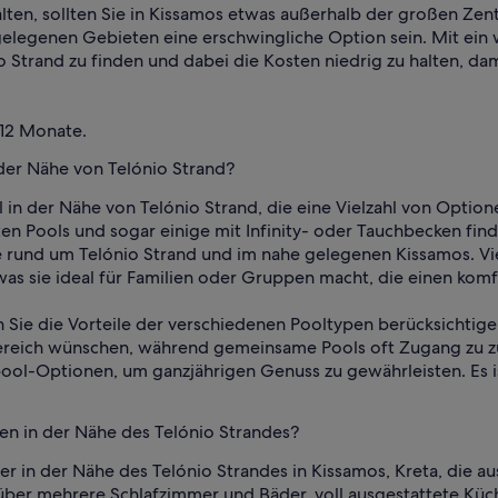
alten, sollten Sie in Kissamos etwas außerhalb der großen Zen
elegenen Gebieten eine erschwingliche Option sein. Mit ein w
o Strand zu finden und dabei die Kosten niedrig zu halten, d
 12 Monate.
 der Nähe von Telónio Strand?
l in der Nähe von Telónio Strand, die eine Vielzahl von Option
n Pools und sogar einige mit Infinity- oder Tauchbecken find
te rund um Telónio Strand und im nahe gelegenen Kissamos. Vi
was sie ideal für Familien oder Gruppen macht, die einen ko
en Sie die Vorteile der verschiedenen Pooltypen berücksichtig
Bereich wünschen, während gemeinsame Pools oft Zugang zu zu
ol-Optionen, um ganzjährigen Genuss zu gewährleisten. Es ist
ien in der Nähe des Telónio Strandes?
ser in der Nähe des Telónio Strandes in Kissamos, Kreta, die 
über mehrere Schlafzimmer und Bäder, voll ausgestattete Küc