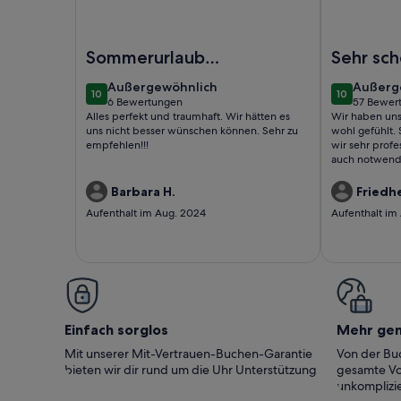
Foto von Kampos View - Quiet House at the end o
Foto von Mod
Sommerurlaub
Sehr sc
Kreta
mitten i
außergewöhnlich
außerg
Außergewöhnlich
Außerg
10
10
Olivenh
10 von 10
10 von 10
6 Bewertungen
57 Bewer
(6
(57
Alles perfekt und traumhaft. Wir hätten es
Wir haben uns
bewertungen)
bewert
uns nicht besser wünschen können. Sehr zu
wohl gefühlt.
empfehlen!!!
wir sehr profe
auch notwendig
einem kleinn 
Haus ist ein T
Barbara H.
Friedh
direktem Blic
Aufenthalt im Aug. 2024
Aufenthalt im
macht Lust auf
mit Airkonditi
Ventilator. Se
Airkondition b
Für die erste 
Heidi und Ric
Notwendigsten
uns Zeit mit 
Einfach sorglos
Mehr ge
uns dort sehr 
Rechscheid Bi
Mit unserer Mit-Vertrauen-Buchen-Garantie
Von der Buc
bieten wir dir rund um die Uhr Unterstützung
gesamte Vo
unkomplizie