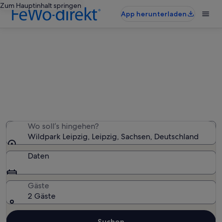
Zum Hauptinhalt springen
App herunterladen
Ferienunterkünfte nahe Wildpark
Leipzig
Wir haben 541 Ferienunterkünfte gefunden. Bitte gib
deinen Reisezeitraum an, um die Verfügbarkeit zu
prüfen.
Wo soll’s hingehen?
Wildpark Leipzig, Leipzig, Sachsen, Deutschland
Daten
Gäste
2 Gäste
Suchen