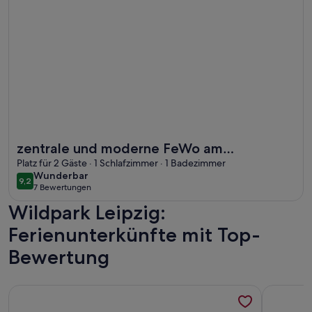
Weitere Infos zu zentrale und moderne FeWo am Neuseenlan
zentrale und moderne FeWo am
Neuseenland und der Stadt Leipzig
Platz für 2 Gäste · 1 Schlafzimmer · 1 Badezimmer
wunderbar
Wunderbar
9,2
9,2 von 10
7 Bewertungen
(7
Wildpark Leipzig:
bewertungen)
Ferienunterkünfte mit Top-
Bewertung
Weitere Infos zu Apartment Alte Bäckerei, Wohnung 2
Weitere I