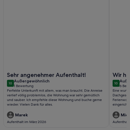
Weitere Infos zu Apartment Alte Bäckerei, Wohnung 2
Weitere I
Sehr angenehmer Aufenthalt!
Wir ha
außergewöhnlich
auße
Außergewöhnlich
Auße
10
10
10 von 10
10 von 1
1 Bewertung
6 Bew
(1
(6
Perfekte Unterkunft mit allem, was man braucht. Die Anreise
Eine wunde
bewertung)
bewe
verlief völlig problemlos, die Wohnung war sehr gemütlich
Dachgesch
und sauber. Ich empfehle diese Wohnung und buche gerne
Ferienwohn
wieder. Vielen Dank für alles.
eingericht
angerufen,
Die Nachba
Marek
Mich
war super l
Aufenthalt im März 2026
Aufenthalt
gelungener