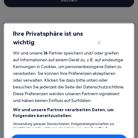
Connewitz
Ferienunterkünfte nahe Wildpark Leipzig
Ihre Privatsphäre ist uns
wichtig
Wähle die passende Ferienunterkunft, die nahe Wildpark Leipzig
gelegen ist. Ferienunterkünfte bieten dir und deinen Freunden,
Wir und unsere
16
Partner speichern und/ oder greifen
deiner Familie oder auch deinen Haustieren alles, worauf es
auf Informationen auf einem Gerät zu, z.B. auf eindeutige
ankommt, wie einen Kamin sowie eine Waschmaschine und einen
Kennungen in Cookies, um personenbezogene Daten zu
Trockner. Was auch immer du dir vorstellst, in nur wenigen Klicks
verarbeiten. Sie können Ihre Präferenzen akzeptieren
kannst du die Unterkunft buchen, die allen zusagt und jedermanns
Erwartungen gerecht wird – das Angebot bei uns ist vielfältig und
oder verwalten. Klicken Sie dazu bitte unten oder
umfasst Häuser, die über barrierarme Optionen verfügen oder
besuchen Sie jederzeit die Seite der Datenschutzrichtlinie.
geeignet für Nichtraucher sind.
Diese Präferenzen werden unseren Partnern signalisiert
und haben keinen Einfluss auf Surfdaten.
Wir und unsere Partner verarbeiten Daten, um
Finde Unterkünfte ganz nach deinem
Folgendes bereitzustellen:
Geschmack
Verwendung genauer Standortdaten. Endgeräteeigenschaften zur
Identifikation aktiv abfragen. Speichern von oder Zugriff auf
Informationen auf einem Endgerät. Personalisierte Werbung und
Suche nach Ferienhäusern
Suche nach Ferienwohnungen oder 
Suche nach 
Inhalte, Messung von Werbeleistung und der Performance von Inhalten,