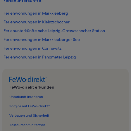
Ferienunterkünfte
Ferienwohnungen in Markkleeberg
Ferienwohnungen in Kleinzschocher
Ferienunterkünfte nahe Leipzig-Grosszschocher Station
Ferienwohnungen in Markkleeberger See
Ferienwohnungen in Connewitz
Ferienwohnungen in Panometer Leipzig
Ferienwohnungen in Cospudener See
Ferienwohnungen in Hundestrand Cospudener See
Ferienwohnungen in Kinobar Prager Fruehling
FeWo-direkt erkunden
Ferienwohnungen in Haus Steinstrasse
Unterkunft inserieren
Ferienwohnungen in Deutsches Buch und Schriftmuseum
Sorglos mit FeWo-direkt™
Ferienunterkünfte nahe Leipzig Marienbrunn Station
Vertrauen und Sicherheit
Ferienwohnungen in Zentrum-Süd
Ressourcen für Partner
Ferienwohnungen in Süd