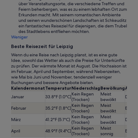
über Veranstaltungsorte, die verschiedene Treffen und
Feiern beherbergen, was es zu einem lebhaften Ort zum
Erkunden macht. Mit seinem romantischen Ambiente
und seinen wunderschönen Landschaften ist Schkeuditz
ein fantastisches Reiseziel für diejenigen, die dem Trubel
des Stadtlebens entfliehen möchten.
Weniger
Beste Reisezeit für Leipzig
Wenn du eine Reise nach Leipzig planst, ist es eine gute
Idee, sowohl das Wetter als auch die Preise für Unterkünfte
zu prüfen. Der wärmste Monat ist August. Die Hochsaison ist
im Februar, April und September, während Nebenzeiten,
wie Mai bis Juni und November, tendenziell weniger
Buchungen und bessere Angebote bieten.
Kalendermonat
Temperatur
Niederschlag
Bewölkung
Ausla
Kein Regen
Meist
Januar
33.8°F (1.0°C)
Durchs
(Trocken)
bewölkt
Kein Regen
Meist
Februar
35.2°F (1.8°C)
Etwas
(Trocken)
bewölkt
Kein Regen
Meist
März
41.2°F (5.1°C)
Durchs
(Trocken)
bewölkt
Kein Regen
Meist
April
48.9°F (9.4°C)
Etwas
(Trocken)
sonnig