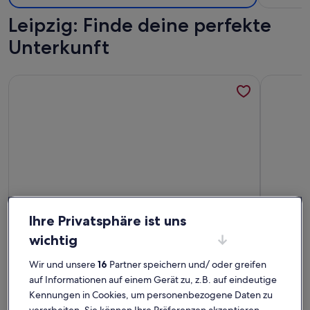
Leipzig: Finde deine perfekte
Unterkunft
Weitere Infos zu Bei Freunden zu Hause und mit Liebe und H
Weitere I
Ihre Privatsphäre ist uns
wichtig
Wir und unsere
16
Partner speichern und/ oder greifen
Weitere Infos zu Bei Freunden zu Hause und mit Liebe und H
Weitere I
Bei Freunden zu Hause und mit Liebe
Apartm
auf Informationen auf einem Gerät zu, z.B. auf eindeutige
und Herz für unsere Gäste
Platz für 5 Gäste · 2 Schlafzimmer · 1 Badezimmer
Platz für 
Kennungen in Cookies, um personenbezogene Daten zu
außergewöhnlich
auße
Außergewöhnlich
Auße