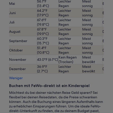
56.1°F
Leichter
Meist
Mai
Etwas 
(13.4°C)
Regen
sonnig
64.2°F
Leichter
Meist
Juni
Etwas 
(17.9°C)
Regen
sonnig
67.6°F
Leichter
Meist
Juli
Durchs
(19.8°C)
Regen
sonnig
67.8°F
Leichter
Meist
August
Durchs
(19.9°C)
Regen
sonnig
60.3°F
Leichter
Meist
September
Etwas
(15.7°C)
Regen
sonnig
51.4°F
Leichter
Meist
Oktober
Durchs
(10.8°C)
Regen
sonnig
Kein Regen
Meist
November
43.0°F (6.1°C)
Etwas 
(Trocken)
bewölkt
36.9°F
Leichter
Meist
Dezember
Durchs
(2.7°C)
Regen
bewölkt
Weniger
Buchen mit FeWo-direkt ist ein Kinderspiel
Möchtest du bei deiner nächsten Reise Geld sparen? Sei
flexibel bei deinen Reisedaten, da die Preise schwanken
können. Auch die Buchung eines längeren Aufenthalts kann
zu erheblichen Einsparungen führen. Um die ideale FeWo-
direkt-Unterkunft zu finden, die zu deinem Budget passt,