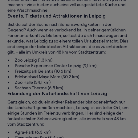
machen – viele bieten auch eine voll ausgestattete Küche und
eine Waschmaschine.
Events, Tickets und Attraktionen in Leipzig
Bist du auf der Suche nach Sehenswürdigkeiten in der
Gegend? Auch wenn es verlockend ist, in deiner gemütlichen
Ferienunterkunft zu bleiben, solltest du dich hinauswagen und
erkunde, was Leipzig zu so einem tollen Urlaubsziel macht. Dies
sind einige der beliebtesten Attraktionen, die es zu entdecken
gilt, – alle im Umkreis von 48 km vom Stadtzentrum:
Zoo Leipzig (1,3 km)
Porsche Experience Center Leipzig (9,1 km)
Freizeitpark Belantis (10,6 km)
Erlebnisbad Maya Mare (30,2 km)
Zoo Halle (34,1 km)
Sachsen Therme (6,5 km)
Erkundung der Naturlandschaft von Leipzig
Ganz gleich, ob du ein aktiver Reisender bist oder einfach nur
die Landschaft genießen möchtest, Leipzig ist ein toller Ort, um
einige Stunden im Freien zu verbringen. Hier sind einige der
fantastischsten Sehenswürdigkeiten, alle innerhalb von 48 km
vom Stadtzentrum:
Agra-Park (6,3 km)
Cospudener See (8,4 km)