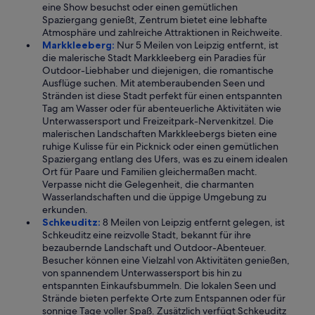
eine Show besuchst oder einen gemütlichen
Spaziergang genießt, Zentrum bietet eine lebhafte
Atmosphäre und zahlreiche Attraktionen in Reichweite.
Markkleeberg:
Nur 5 Meilen von Leipzig entfernt, ist
die malerische Stadt Markkleeberg ein Paradies für
Outdoor-Liebhaber und diejenigen, die romantische
Ausflüge suchen. Mit atemberaubenden Seen und
Stränden ist diese Stadt perfekt für einen entspannten
Tag am Wasser oder für abenteuerliche Aktivitäten wie
Unterwassersport und Freizeitpark-Nervenkitzel. Die
malerischen Landschaften Markkleebergs bieten eine
ruhige Kulisse für ein Picknick oder einen gemütlichen
Spaziergang entlang des Ufers, was es zu einem idealen
Ort für Paare und Familien gleichermaßen macht.
Verpasse nicht die Gelegenheit, die charmanten
Wasserlandschaften und die üppige Umgebung zu
erkunden.
Schkeuditz:
8 Meilen von Leipzig entfernt gelegen, ist
Schkeuditz eine reizvolle Stadt, bekannt für ihre
bezaubernde Landschaft und Outdoor-Abenteuer.
Besucher können eine Vielzahl von Aktivitäten genießen,
von spannendem Unterwassersport bis hin zu
entspannten Einkaufsbummeln. Die lokalen Seen und
Strände bieten perfekte Orte zum Entspannen oder für
sonnige Tage voller Spaß. Zusätzlich verfügt Schkeuditz