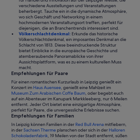
verschiedene Ausstellungen und Veranstaltungen
beherbergt. Tauche ein in die dynamische Atmosphäre,
wo sich Geschäft und Networking in einem
hochmodernen Veranstaltungsort treffen, perfekt für
diejenigen, die an Branchentrends interessiert sind.
Völkerschlachtdenkmal:
Erkunde das historische
Völkerschlachtdenkmal, ein imposantes Denkmal an die
Schlacht von 1813. Diese beeindruckende Struktur
bietet Einblicke in die europäische Geschichte und
atemberaubende Panoramablicke von ihrer
Aussichtsplattform, was es zu einem kulturellen Muss
macht.
Empfehlungen für Paare
Für einen romantischen Kurzurlaub in Leipzig genießt ein
Konzert im
Haus Auensee
, genießt eine Mahlzeit im
Museum Zum Arabischen Coffe Baum
, oder begebt euch
auf ein Abenteuer im Kanupark Markkleeberg, nur 6 Meilen
entfernt. Jeder Ort bietet eine einzigartige Atmosphäre,
perfekt für Paare, die unvergessliche Erlebnisse suchen.
Empfehlungen für Familien
In Leipzig können Familien in der
Red Bull Arena
mitfiebern,
in der
Sachsen Therme
planschen oder sich in der
Halloren
Schokoladenfabrik
, 19 Meilen von der Stadt entfernt, süßen