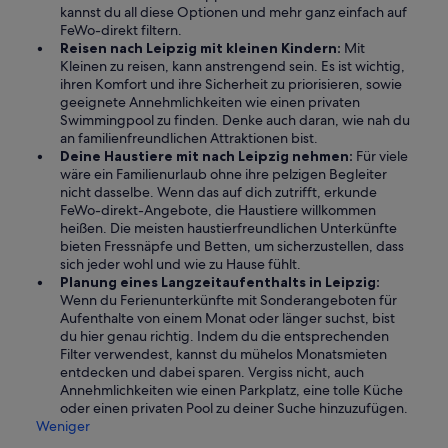
kannst du all diese Optionen und mehr ganz einfach auf
FeWo-direkt filtern.
Reisen nach Leipzig mit kleinen Kindern:
Mit
Kleinen zu reisen, kann anstrengend sein. Es ist wichtig,
ihren Komfort und ihre Sicherheit zu priorisieren, sowie
geeignete Annehmlichkeiten wie einen privaten
Swimmingpool zu finden. Denke auch daran, wie nah du
an familienfreundlichen Attraktionen bist.
Deine Haustiere mit nach Leipzig nehmen:
Für viele
wäre ein Familienurlaub ohne ihre pelzigen Begleiter
nicht dasselbe. Wenn das auf dich zutrifft, erkunde
FeWo-direkt-Angebote, die Haustiere willkommen
heißen. Die meisten haustierfreundlichen Unterkünfte
bieten Fressnäpfe und Betten, um sicherzustellen, dass
sich jeder wohl und wie zu Hause fühlt.
Planung eines Langzeitaufenthalts in Leipzig:
Wenn du Ferienunterkünfte mit Sonderangeboten für
Aufenthalte von einem Monat oder länger suchst, bist
du hier genau richtig. Indem du die entsprechenden
Filter verwendest, kannst du mühelos Monatsmieten
entdecken und dabei sparen. Vergiss nicht, auch
Annehmlichkeiten wie einen Parkplatz, eine tolle Küche
oder einen privaten Pool zu deiner Suche hinzuzufügen.
Weniger