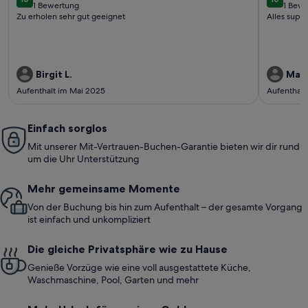
10 von 10
10 von 1
1 Bewertung
1 Bew
(1
(1
Zu erholen sehr gut geeignet
Alles super
bewertung)
bewe
Birgit L.
Marc
Aufenthalt im Mai 2025
Aufenthalt
Einfach sorglos
Mit unserer Mit-Vertrauen-Buchen-Garantie bieten wir dir rund
um die Uhr Unterstützung
Mehr gemeinsame Momente
Von der Buchung bis hin zum Aufenthalt – der gesamte Vorgang
ist einfach und unkompliziert
Die gleiche Privatsphäre wie zu Hause
Genieße Vorzüge wie eine voll ausgestattete Küche,
Waschmaschine, Pool, Garten und mehr