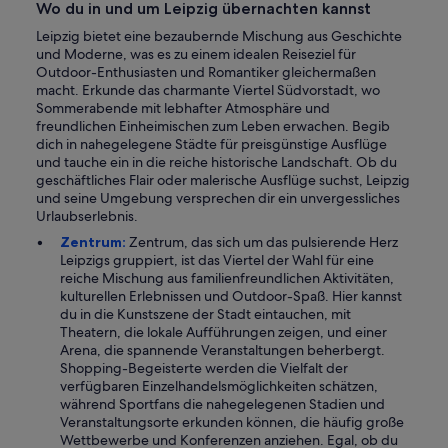
Wo du in und um Leipzig übernachten kannst
Leipzig bietet eine bezaubernde Mischung aus Geschichte
und Moderne, was es zu einem idealen Reiseziel für
Outdoor-Enthusiasten und Romantiker gleichermaßen
macht. Erkunde das charmante Viertel Südvorstadt, wo
Sommerabende mit lebhafter Atmosphäre und
freundlichen Einheimischen zum Leben erwachen. Begib
dich in nahegelegene Städte für preisgünstige Ausflüge
und tauche ein in die reiche historische Landschaft. Ob du
geschäftliches Flair oder malerische Ausflüge suchst, Leipzig
und seine Umgebung versprechen dir ein unvergessliches
Urlaubserlebnis.
Zentrum:
Zentrum, das sich um das pulsierende Herz
Leipzigs gruppiert, ist das Viertel der Wahl für eine
reiche Mischung aus familienfreundlichen Aktivitäten,
kulturellen Erlebnissen und Outdoor-Spaß. Hier kannst
du in die Kunstszene der Stadt eintauchen, mit
Theatern, die lokale Aufführungen zeigen, und einer
Arena, die spannende Veranstaltungen beherbergt.
Shopping-Begeisterte werden die Vielfalt der
verfügbaren Einzelhandelsmöglichkeiten schätzen,
während Sportfans die nahegelegenen Stadien und
Veranstaltungsorte erkunden können, die häufig große
Wettbewerbe und Konferenzen anziehen. Egal, ob du