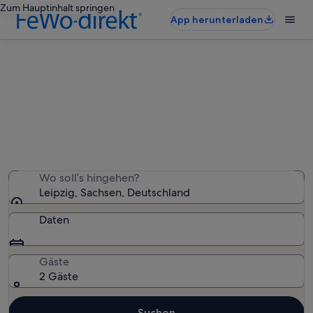
Zum Hauptinhalt springen
App herunterladen
Ferienwohnungen & Ferienhäuser
in Leipzig
Wir haben 675 Ferienunterkünfte gefunden. Bitte gib
deinen Reisezeitraum an, um die Verfügbarkeit zu
prüfen.
Wo soll’s hingehen?
Leipzig, Sachsen, Deutschland
Daten
Gäste
2 Gäste
Suchen