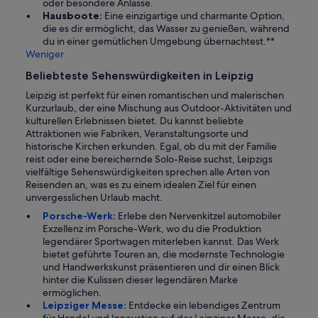
oder besondere Anlässe.
Hausboote:
Eine einzigartige und charmante Option,
die es dir ermöglicht, das Wasser zu genießen, während
du in einer gemütlichen Umgebung übernachtest.**
Weniger
Beliebteste Sehenswürdigkeiten in Leipzig
Leipzig ist perfekt für einen romantischen und malerischen
Kurzurlaub, der eine Mischung aus Outdoor-Aktivitäten und
kulturellen Erlebnissen bietet. Du kannst beliebte
Attraktionen wie Fabriken, Veranstaltungsorte und
historische Kirchen erkunden. Egal, ob du mit der Familie
reist oder eine bereichernde Solo-Reise suchst, Leipzigs
vielfältige Sehenswürdigkeiten sprechen alle Arten von
Reisenden an, was es zu einem idealen Ziel für einen
unvergesslichen Urlaub macht.
Porsche-Werk:
Erlebe den Nervenkitzel automobiler
Exzellenz im Porsche-Werk, wo du die Produktion
legendärer Sportwagen miterleben kannst. Das Werk
bietet geführte Touren an, die modernste Technologie
und Handwerkskunst präsentieren und dir einen Blick
hinter die Kulissen dieser legendären Marke
ermöglichen.
Leipziger Messe:
Entdecke ein lebendiges Zentrum
für Handel und Innovation auf der Leipziger Messe, die