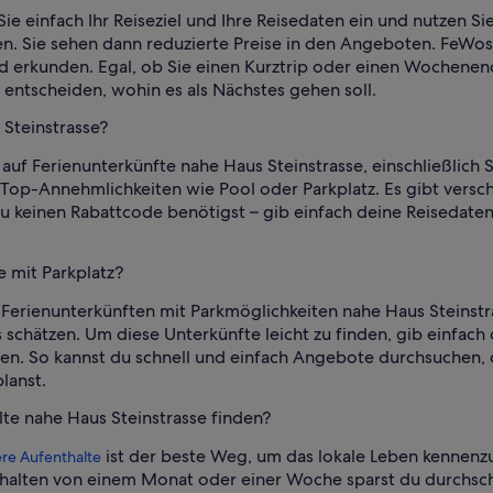
Sie einfach Ihr Reiseziel und Ihre Reisedaten ein und nutzen S
n. Sie sehen dann reduzierte Preise in den Angeboten. FeWo
d erkunden. Egal, ob Sie einen Kurztrip oder einen Wochenend
 entscheiden, wohin es als Nächstes gehen soll.
 Steinstrasse?
auf Ferienunterkünfte nahe Haus Steinstrasse, einschließlich 
 Top-Annehmlichkeiten wie Pool oder Parkplatz. Es gibt vers
 du keinen Rabattcode benötigst – gib einfach deine Reisedaten
e mit Parkplatz?
Ferienunterkünften mit Parkmöglichkeiten nahe Haus Steinstra
schätzen. Um diese Unterkünfte leicht zu finden, gib einfach
ten. So kannst du schnell und einfach Angebote durchsuchen, 
lanst.
lte nahe Haus Steinstrasse finden?
ist der beste Weg, um das lokale Leben kennenz
ere Aufenthalte
halten von einem Monat oder einer Woche sparst du durchschni