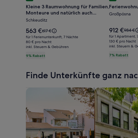
für
für
Kleine 3 Raumwohnung für Familien,
Ferienwohnu
Kleine
Ferienwo
Monteure und natürlich auch
3
Störmthal
Großpösna
Einzelpersonen
Schkeuditz
Raumwohnung
See
für
Der
912 €
Der
563 €
Der
984 €
Der
617 €
Preis
Familien,
Preis
alte
alte
für 1 Apartment, 
für 1 Ferienunterkunft, 7 Nächte
beträgt
beträgt
Preis
Preis
130 € pro Nacht
Monteure
80 € pro Nacht
912 €.
563 €.
inkl. Steuern & 
war
inkl. Steuern & Gebühren
war
und
984 €,
617 €,
7% Rabatt
9% Rabatt
natürlich
siehe
siehe
weiter
auch
weitere
Inform
Informationen
Einzelpersonen
Finde Unterkünfte ganz n
zum
zum
Standar
Standardpreis.
Suche nach Ferienhäusern
Suche nach Ferien