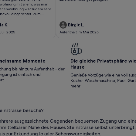
ungen)
bewertung)
wohnung mit allem, was man
Ferienwohnung war zudem sehr
ebevoll eingerichtet. Zum
 ich im Vornherein kurz
s ich auch als sehr angenehm
a K.
Birgit L.
e. Die Nachbarin, die sich
Juli 2025
Aufenthalt im Mai 2025
um alles gekümmert hat, war
hilfsbereit. Alles in allem ein
er Aufenthalt!
meinsame Momente
Die gleiche Privatsphäre wi
Hause
hung bis hin zum Aufenthalt – der
rgang ist einfach und
Genieße Vorzüge wie eine voll aus
rt
Küche, Waschmaschine, Pool, Gar
mehr
teinstrasse besuche?
mehrere ausgezeichnete Gegenden bequemen Zugang und einen
 unmittelbarer Nähe des Hauses Steinstrasse selbst unterbringt.
is zur Erkundung lokaler Sehenswürdigkeiten.