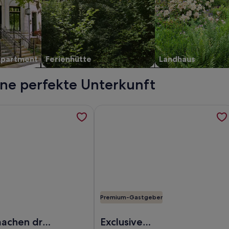
Apartment
Ferienhütte
Landhaus
ine perfekte Unterkunft
rekt im Hainer See mit Boot, werden in einem neuen Tab geö
ormationen zu Urlaub machen drei Fußminuten vom See - für b
Weitere Informationen zu Exclusive
Premium-Gastgeber
ee mit Boot
laub machen drei Fußminuten vom See - für bis zu 4 Erwachse
Foto von Exclusive Ferienwohnung 
Exclusive