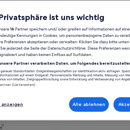
Kalender
 Privatsphäre ist uns wichtig
Derzeit
August 2026
werden
nsere
16
Partner speichern und/ oder greifen auf Informationen auf ein
die
eindeutige Kennungen in Cookies, um personenbezogene Daten zu verarb
Monate
Montag
Dienstag
Mittwoch
Donnerstag
Freitag
Samstag
Sonntag
Montag
Die
Mo
Di
Mi
Do
Fr
Sa
So
Mo
Di
e Präferenzen akzeptieren oder verwalten. Klicken Sie dazu bitte unten
August
ie jederzeit die Seite der Datenschutzrichtlinie. Diese Präferenzen we
2026
ignalisiert und haben keinen Einfluss auf Surfdaten.
und
1
1
2
2
ig
Südvorstadt
Ferienunterkünfte nahe Haus Steinstrasse
September
unsere Partner verarbeiten Daten, um Folgendes bereitzustelle
2026
enauer Standortdaten. Endgeräteeigenschaften zur Identifikation aktiv abfragen. Spei
3
4
5
6
7
8
7
8
9
9
einstrasse gut zu erreichen ist. Ferienhäuser und -wohnungen bieten di
angezeigt.
Informationen auf einem Endgerät. Personalisierte Werbung und Inhalte, Messung von We
chkeiten, beispielsweise WLAN, eine Waschmaschine und einen Trockner
ance von Inhalten, Zielgruppenforschung sowie Entwicklung und Verbesserung von Ange
 Angebot zur Verfügung.
Partner (Lieferanten)
10
11
12
13
14
15
14
15
1
16
17
18
19
20
21
22
21
22
2
23
enrabatten – Haus Steinstrasse
 anzeigen
Alle ablehnen
Akze
24
25
26
27
28
29
28
29
3
30
 natürlich auch Einzelpersonen
rie
ng Störmthaler See
Bildergalerie
FH1 mit Privatstrand, Sauna, Kamin, Kli
31
öhnlich
Außergewöhnlich
(9 Bewertungen)
9,8
(148 Bewertungen)
ßergewöhnlich, (9 Bewertungen)
9,8 von 10, Außergewöhnlich, (148 Bewertun