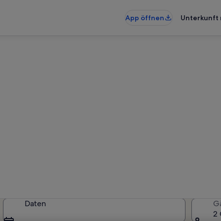
App öffnen
Unterkunft 
unterkünfte nahe Haus Stein
künfte gefunden. Bitte gib deine
Verfügbarkeit zu prüfen.
Daten
G
2 