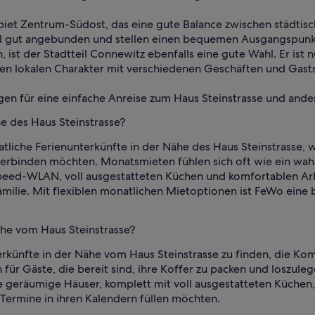
biet Zentrum-Südost, das eine gute Balance zwischen städtis
ind gut angebunden und stellen einen bequemen Ausgangspunkt 
, ist der Stadtteil Connewitz ebenfalls eine gute Wahl. Er ist 
en lokalen Charakter mit verschiedenen Geschäften und Gasts
en für eine einfache Anreise zum Haus Steinstrasse und ande
e des Haus Steinstrasse?
iche Ferienunterkünfte in der Nähe des Haus Steinstrasse, w
erbinden möchten. Monatsmieten fühlen sich oft wie ein wahr
eed-WLAN, voll ausgestatteten Küchen und komfortablen Arbe
milie. Mit flexiblen monatlichen Mietoptionen ist FeWo ein
ähe vom Haus Steinstrasse?
künfte in der Nähe vom Haus Steinstrasse zu finden, die Komf
n für Gäste, die bereit sind, ihre Koffer zu packen und loszu
 geräumige Häuser, komplett mit voll ausgestatteten Küchen,
ermine in ihren Kalendern füllen möchten.