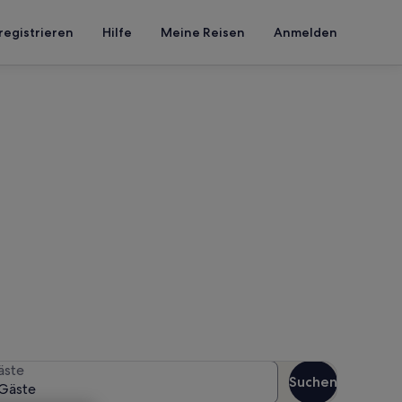
registrieren
Hilfe
Meine Reisen
Anmelden
strasse
n Reisezeitraum an, um die
äste
Suchen
Gäste