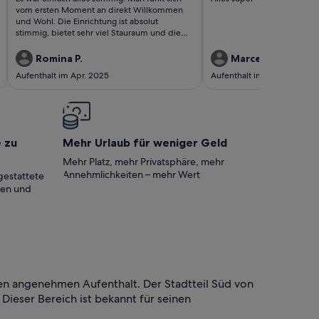
bewertungen)
bewertung)
vom ersten Moment an direkt Willkommen
und Wohl. Die Einrichtung ist absolut
stimmig, bietet sehr viel Stauraum und die
Schlafmöglichkeiten sind sehr bequem. Es
fehlt einem dort an nichts, denn so wie die
Romina P.
Marcel Marcus M.
Bilder es wieder geben so ist es auch
Aufenthalt im Apr. 2025
Aufenthalt im Apr. 2025
wirklich. Sauberkeit wird dort groß
geschrieben. Der Ort selber ist perfekt zum
Entspannen und runter kommen, wie der
Name Auszeit es schon sagt. Die Gastgeber
sind sehr freundlich und herzlich, wir
kommen sehr gerne wieder. Wir Danken
e zu
Mehr Urlaub für weniger Geld
nochmal für die wundervolle Erfahrung, es ist
sehr zu Empfehlen!
Mehr Platz, mehr Privatsphäre, mehr
Annehmlichkeiten – mehr Wert
gestattete
ten und
 angenehmen Aufenthalt. Der Stadtteil Süd von
 Dieser Bereich ist bekannt für seinen