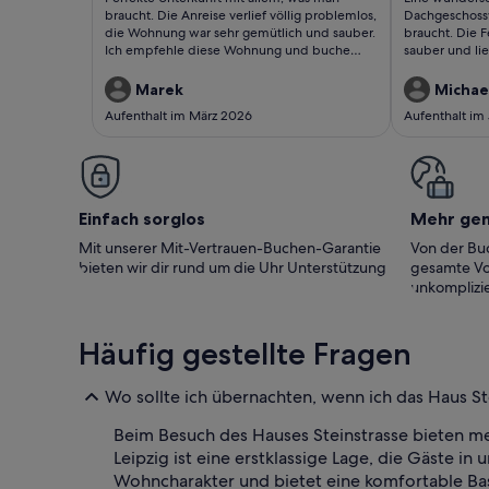
bewertung)
bewert
braucht. Die Anreise verlief völlig problemlos,
Dachgeschoss
die Wohnung war sehr gemütlich und sauber.
braucht. Die 
Ich empfehle diese Wohnung und buche
sauber und li
gerne wieder. Vielen Dank für alles.
Checkin wurde
angerufen, wa
Marek
Michael
empfunden hab
Aufenthalt im März 2026
Aufenthalt im 
dann vor Ort 
super lieb und 
sehr gelungen
Einfach sorglos
Mehr ge
Mit unserer Mit-Vertrauen-Buchen-Garantie
Von der Buc
bieten wir dir rund um die Uhr Unterstützung
gesamte Vo
unkomplizie
Häufig gestellte Fragen
Wo sollte ich übernachten, wenn ich das Haus S
Beim Besuch des Hauses Steinstrasse bieten 
Leipzig ist eine erstklassige Lage, die Gäste in
Wohncharakter und bietet eine komfortable Bas