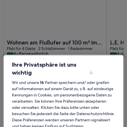
Weitere Infos zu Wohnen am Flußufer auf 100 m² im schönen 
Weitere In
Wohnen am Flußufer auf 100 m² im
L.E. H
schönen Plagwitz
Platz für 4 Gäste · 2 Schlafzimmer · 1 Badezimmer
Parkpl.
Platz für
außergewöhnlich
auße
Außergewöhnlich
Auße
(haustierfreundlich)
10
10
10 von 10
10 von 1
2 Bewertungen
21 Be
(2
(21
Ihre Privatsphäre ist uns
Plagwitz: Ferienunterkünfte mit
bewertungen)
bewe
wichtig
Top-Bewertung
Wir und unsere
16
Partner speichern und/ oder greifen
auf Informationen auf einem Gerät zu, z.B. auf eindeutige
Weitere Infos zu Arbio I Lax Attic Studio in Lindenau
Weitere In
Kennungen in Cookies, um personenbezogene Daten zu
verarbeiten. Sie können Ihre Präferenzen akzeptieren
oder verwalten. Klicken Sie dazu bitte unten oder
besuchen Sie jederzeit die Seite der Datenschutzrichtlinie.
Diese Präferenzen werden unseren Partnern signalisiert
und haben keinen Einfluss auf Surfdaten.