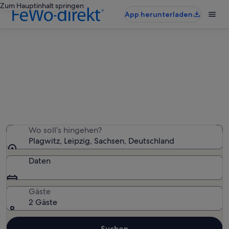
Zum Hauptinhalt springen
App herunterladen
Ferienwohnungen & Ferienhäuser
in Plagwitz
Wir haben 35 Ferienunterkünfte gefunden. Bitte gib
deinen Reisezeitraum an, um die Verfügbarkeit zu
prüfen.
Wo soll’s hingehen?
Plagwitz, Leipzig, Sachsen, Deutschland
Daten
Gäste
2 Gäste
Suchen