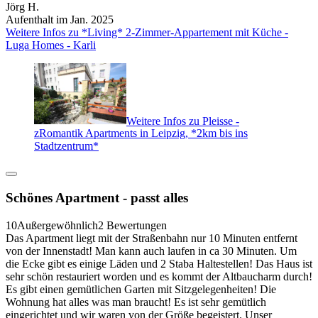
Jörg H.
Aufenthalt im Jan. 2025
Weitere Infos zu *Living* 2-Zimmer-Appartement mit Küche -
Luga Homes - Karli
Weitere Infos zu Pleisse -
zRomantik Apartments in Leipzig, *2km bis ins
Stadtzentrum*
Schönes Apartment - passt alles
10
Außergewöhnlich
2 Bewertungen
Das Apartment liegt mit der Straßenbahn nur 10 Minuten entfernt
von der Innenstadt! Man kann auch laufen in ca 30 Minuten. Um
die Ecke gibt es einige Läden und 2 Staba Haltestellen! Das Haus ist
sehr schön restauriert worden und es kommt der Altbaucharm durch!
Es gibt einen gemütlichen Garten mit Sitzgelegenheiten! Die
Wohnung hat alles was man braucht! Es ist sehr gemütlich
eingerichtet und wir waren von der Größe begeistert. Unser