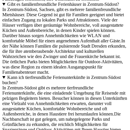
Gibt es familienfreundliche Ferienhäuser in Zentrum-Südost?
In Zentrum-Südost, Sachsen, gibt es mehrere familienfreundliche
Mietshäuser. Diese Gegend ist gut für Familien geeignet und bietet
einfachen Zugang zu lokalen Parks und Attraktionen. Viele der
Häuser verfügen über geräumige Wohnbereiche, voll ausgestattete
Küchen und Außenbereiche, in denen Kinder spielen können.
Darüber hinaus sorgen Annehmlichkeiten wie WLAN und
komfortable Möbel für einen angenehmen Aufenthalt aller Gäste.In
der Nähe können Familien die pulsierende Stadt Dresden erkunden,
die für ihre atemberaubende Architektur und kulturellen
Wahrzeichen wie den Zwinger und die Frauenkirche bekannt ist.
Die örtlichen Parks bieten Möglichkeiten für Outdoor-Aktivitäten,
was diese Region zu einem idealen Ausgangspunkt für
Familienabenteuer macht.
Kann ich tierfreundliche Ferienunterkünfte in Zentrum-Südost
buchen?
In Zentrum-Südost gibt es mehrere tierfreundliche
Ferienunterkünfte, die eine einladende Umgebung für Reisende mit
pelzigen Begleitern bieten. Besucher können in diesen Unterkünften
eine Vielzahl von Annehmlichkeiten erwarten, darunter voll
ausgestattete Küchen, komfortable Wohnbereiche und oft
Außenbereiche, in denen Haustiere frei herumlaufen können.Die
Nachbarschaft ist gut gelegen, um nahegelegene Parks und
Grünflächen zu erkunden, die reichlich Möglichkeiten für
Spaziergänge und Outdoor-Aktivitäten mit Ihrem Haustier bieten.