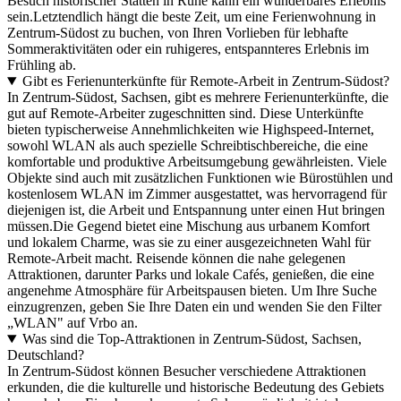
Besuch historischer Stätten in Ruhe kann ein wunderbares Erlebnis
sein.Letztendlich hängt die beste Zeit, um eine Ferienwohnung in
Zentrum-Südost zu buchen, von Ihren Vorlieben für lebhafte
Sommeraktivitäten oder ein ruhigeres, entspannteres Erlebnis im
Frühling ab.
Gibt es Ferienunterkünfte für Remote-Arbeit in Zentrum-Südost?
In Zentrum-Südost, Sachsen, gibt es mehrere Ferienunterkünfte, die
gut auf Remote-Arbeiter zugeschnitten sind. Diese Unterkünfte
bieten typischerweise Annehmlichkeiten wie Highspeed-Internet,
sowohl WLAN als auch spezielle Schreibtischbereiche, die eine
komfortable und produktive Arbeitsumgebung gewährleisten. Viele
Objekte sind auch mit zusätzlichen Funktionen wie Bürostühlen und
kostenlosem WLAN im Zimmer ausgestattet, was hervorragend für
diejenigen ist, die Arbeit und Entspannung unter einen Hut bringen
müssen.Die Gegend bietet eine Mischung aus urbanem Komfort
und lokalem Charme, was sie zu einer ausgezeichneten Wahl für
Remote-Arbeit macht. Reisende können die nahe gelegenen
Attraktionen, darunter Parks und lokale Cafés, genießen, die eine
angenehme Atmosphäre für Arbeitspausen bieten. Um Ihre Suche
einzugrenzen, geben Sie Ihre Daten ein und wenden Sie den Filter
„WLAN" auf Vrbo an.
Was sind die Top-Attraktionen in Zentrum-Südost, Sachsen,
Deutschland?
In Zentrum-Südost können Besucher verschiedene Attraktionen
erkunden, die die kulturelle und historische Bedeutung des Gebiets