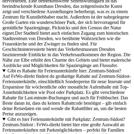
hervorheben. Eine bemerkenswerte Sehenswürdigkeit ist das
beeindruckende Kunsthaus Dresden, das zeitgenössische Kunst
zeigt und verschiedene Ausstellungen beherbergt, was es zu einem
Zentrum für Kunstliebhaber macht. Außerdem ist der nahegelegene
Große Garten ein wunderschöner Park, der sich hervorragend für
gemütliche Spaziergänge, Picknicks und den Genuss der Natur
eignet.Der Stadtteil bietet auch einfachen Zugang zum historischen
Stadtzentrum von Dresden, wo berühmte Wahrzeichen wie die
Frauenkirche und der Zwinger zu finden sind. Für
Geschichtsinteressierte bietet das Verkehrsmuseum Dresden
faszinierende Einblicke in das Verkehrsaufkommen der Region. Die
Nähe zur Elbe erhöht den Charme des Gebiets und bietet malerische
Ausblicke und Möglichkeiten für Spaziergänge am Flussufer.
Gibt es Rabatte für Ferienunterkünfte hier: Zentrum-Südost?
Auf FeWo-direkt findest du großartige Rabatte auf Zentrum-Südost-
Ferienunterkünfte, einschließlich Sonderpreise für neue Inserate und
Ersparnisse für wöchentliche oder monatliche Aufenthalte mit Top-
Annehmlichkeiten wie Pool oder Parkplatz. Es gibt verschiedene
Rabatte für Last-minute-Buchungen und auch für Frühbucher. Das
Beste daran ist, dass du keinen Rabattcode benötigst – gib einfach
deine Reisedaten ein und wende die Rabattfilter an, um die besten
Preise anzuzeigen.
Gibt es hier Ferienunterkünfte mit Parkplatz: Zentrum-Südost?
Zentrum-Südost : FeWo-direkt bietet hier eine große Auswahl an
Ferienunterkünften mit Parkmöglichkeiten – perfekt für Familien