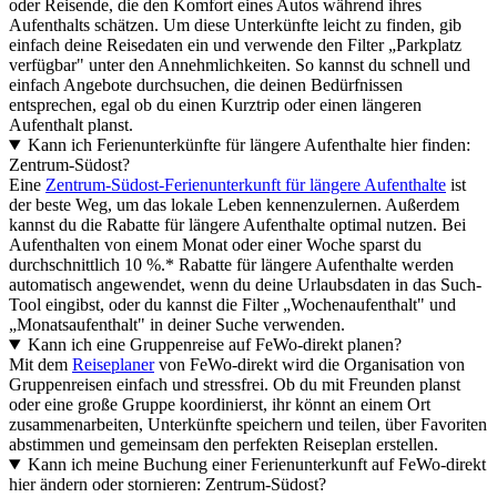
oder Reisende, die den Komfort eines Autos während ihres
Aufenthalts schätzen. Um diese Unterkünfte leicht zu finden, gib
einfach deine Reisedaten ein und verwende den Filter „Parkplatz
verfügbar" unter den Annehmlichkeiten. So kannst du schnell und
einfach Angebote durchsuchen, die deinen Bedürfnissen
entsprechen, egal ob du einen Kurztrip oder einen längeren
Aufenthalt planst.
Kann ich Ferienunterkünfte für längere Aufenthalte hier finden:
Zentrum-Südost?
Eine
Zentrum-Südost-Ferienunterkunft für längere Aufenthalte
ist
der beste Weg, um das lokale Leben kennenzulernen. Außerdem
kannst du die Rabatte für längere Aufenthalte optimal nutzen. Bei
Aufenthalten von einem Monat oder einer Woche sparst du
durchschnittlich 10 %.* Rabatte für längere Aufenthalte werden
automatisch angewendet, wenn du deine Urlaubsdaten in das Such-
Tool eingibst, oder du kannst die Filter „Wochenaufenthalt" und
„Monatsaufenthalt" in deiner Suche verwenden.
Kann ich eine Gruppenreise auf FeWo-direkt planen?
Mit dem
Reiseplaner
von FeWo-direkt wird die Organisation von
Gruppenreisen einfach und stressfrei. Ob du mit Freunden planst
oder eine große Gruppe koordinierst, ihr könnt an einem Ort
zusammenarbeiten, Unterkünfte speichern und teilen, über Favoriten
abstimmen und gemeinsam den perfekten Reiseplan erstellen.
Kann ich meine Buchung einer Ferienunterkunft auf FeWo-direkt
hier ändern oder stornieren: Zentrum-Südost?