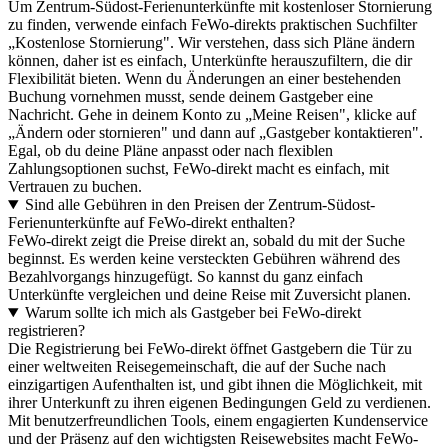
Um Zentrum-Südost-Ferienunterkünfte mit kostenloser Stornierung
zu finden, verwende einfach FeWo-direkts praktischen Suchfilter
„Kostenlose Stornierung". Wir verstehen, dass sich Pläne ändern
können, daher ist es einfach, Unterkünfte herauszufiltern, die dir
Flexibilität bieten. Wenn du Änderungen an einer bestehenden
Buchung vornehmen musst, sende deinem Gastgeber eine
Nachricht. Gehe in deinem Konto zu „Meine Reisen", klicke auf
„Ändern oder stornieren" und dann auf „Gastgeber kontaktieren".
Egal, ob du deine Pläne anpasst oder nach flexiblen
Zahlungsoptionen suchst, FeWo-direkt macht es einfach, mit
Vertrauen zu buchen.
Sind alle Gebühren in den Preisen der Zentrum-Südost-
Ferienunterkünfte auf FeWo-direkt enthalten?
FeWo-direkt zeigt die Preise direkt an, sobald du mit der Suche
beginnst. Es werden keine versteckten Gebühren während des
Bezahlvorgangs hinzugefügt. So kannst du ganz einfach
Unterkünfte vergleichen und deine Reise mit Zuversicht planen.
Warum sollte ich mich als Gastgeber bei FeWo-direkt
registrieren?
Die Registrierung bei FeWo-direkt öffnet Gastgebern die Tür zu
einer weltweiten Reisegemeinschaft, die auf der Suche nach
einzigartigen Aufenthalten ist, und gibt ihnen die Möglichkeit, mit
ihrer Unterkunft zu ihren eigenen Bedingungen Geld zu verdienen.
Mit benutzerfreundlichen Tools, einem engagierten Kundenservice
und der Präsenz auf den wichtigsten Reisewebsites macht FeWo-