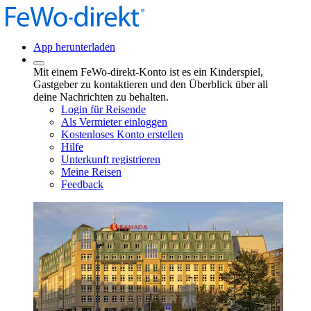
App herunterladen
Mit einem FeWo-direkt-Konto ist es ein Kinderspiel,
Gastgeber zu kontaktieren und den Überblick über all
deine Nachrichten zu behalten.
Login für Reisende
Als Vermieter einloggen
Kostenloses Konto erstellen
Hilfe
Unterkunft registrieren
Meine Reisen
Feedback