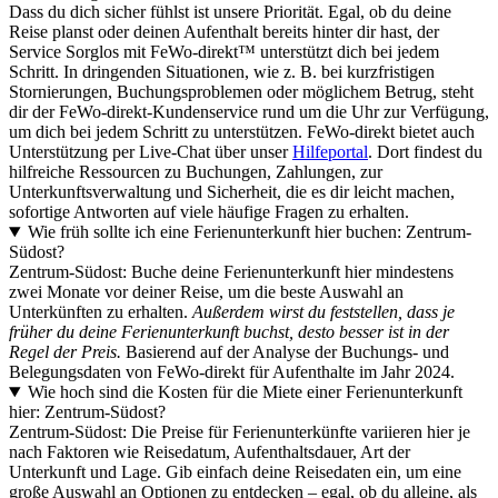
Dass du dich sicher fühlst ist unsere Priorität. Egal, ob du deine
Reise planst oder deinen Aufenthalt bereits hinter dir hast, der
Service Sorglos mit FeWo-direkt™ unterstützt dich bei jedem
Schritt. In dringenden Situationen, wie z. B. bei kurzfristigen
Stornierungen, Buchungsproblemen oder möglichem Betrug, steht
dir der FeWo-direkt-Kundenservice rund um die Uhr zur Verfügung,
um dich bei jedem Schritt zu unterstützen. FeWo-direkt bietet auch
Unterstützung per Live-Chat über unser
Hilfeportal
. Dort findest du
hilfreiche Ressourcen zu Buchungen, Zahlungen, zur
Unterkunftsverwaltung und Sicherheit, die es dir leicht machen,
sofortige Antworten auf viele häufige Fragen zu erhalten.
Wie früh sollte ich eine Ferienunterkunft hier buchen: Zentrum-
Südost?
Zentrum-Südost: Buche deine Ferienunterkunft hier mindestens
zwei Monate vor deiner Reise, um die beste Auswahl an
Unterkünften zu erhalten.
Außerdem wirst du feststellen, dass je
früher du deine Ferienunterkunft buchst, desto besser ist in der
Regel der Preis.
Basierend auf der Analyse der Buchungs- und
Belegungsdaten von FeWo-direkt für Aufenthalte im Jahr 2024.
Wie hoch sind die Kosten für die Miete einer Ferienunterkunft
hier: Zentrum-Südost?
Zentrum-Südost: Die Preise für Ferienunterkünfte variieren hier je
nach Faktoren wie Reisedatum, Aufenthaltsdauer, Art der
Unterkunft und Lage. Gib einfach deine Reisedaten ein, um eine
große Auswahl an Optionen zu entdecken – egal, ob du alleine, als