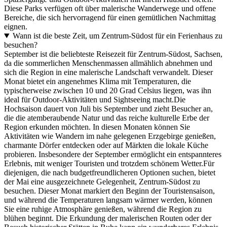
Diese Parks verfügen oft über malerische Wanderwege und offene
Bereiche, die sich hervorragend für einen gemütlichen Nachmittag
eignen.
Wann ist die beste Zeit, um Zentrum-Südost für ein Ferienhaus zu
besuchen?
September ist die beliebteste Reisezeit für Zentrum-Südost, Sachsen,
da die sommerlichen Menschenmassen allmählich abnehmen und
sich die Region in eine malerische Landschaft verwandelt. Dieser
Monat bietet ein angenehmes Klima mit Temperaturen, die
typischerweise zwischen 10 und 20 Grad Celsius liegen, was ihn
ideal für Outdoor-Aktivitäten und Sightseeing macht.Die
Hochsaison dauert von Juli bis September und zieht Besucher an,
die die atemberaubende Natur und das reiche kulturelle Erbe der
Region erkunden möchten. In diesen Monaten können Sie
Aktivitäten wie Wandern im nahe gelegenen Erzgebirge genießen,
charmante Dörfer entdecken oder auf Märkten die lokale Küche
probieren. Insbesondere der September ermöglicht ein entspannteres
Erlebnis, mit weniger Touristen und trotzdem schönem Wetter.Für
diejenigen, die nach budgetfreundlicheren Optionen suchen, bietet
der Mai eine ausgezeichnete Gelegenheit, Zentrum-Südost zu
besuchen. Dieser Monat markiert den Beginn der Touristensaison,
und während die Temperaturen langsam wärmer werden, können
Sie eine ruhige Atmosphäre genießen, während die Region zu
blühen beginnt. Die Erkundung der malerischen Routen oder der