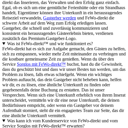
direkt das Inserieren, das Verwalten und den Erfolg ganz einfach.
Egal, ob es sich um eine gemütliche Ferienhütte oder ein Strandhaus
handelt, Eigentümer können ihre Unterkunft in ein herausragendes
Reiseziel verwandeln,
Gastgeber werden
und FeWo-direkt die
schwere Arbeit auf dem Weg zum Erfolg erledigen lassen.
Gastgeber, die schnell und zuverlässig kommunizieren und
konsistent ein herausragendes Gästeerlebnis bieten, verdienen
zusätzlich das Premium-Gastgeber-Logo.
Was ist FeWo-direkt™ und wie funktioniert es?
FeWo-direkt hat es sich zur Aufgabe gemacht, den Gästen zu helfen,
sich zu entspannen, wieder mehr Zeit miteinander zu verbringen und
die kostbare gemeinsame Zeit zu genießen. Wenn du über den
Service
Sorglos mit FeWo-direkt™
buchst, hast du die Gewissheit,
dass du geschützt bist und dass wir unser Bestes tun werden, um das
Problem zu lösen, falls etwas schiefgeht. Wenn ein wichtiges
Problem auftaucht, das dein Gastgeber nicht beheben kann, helfen
wir dir, es zu lösen, eine ähnliche Unterkunft zu finden oder
gegebenenfalls deine Buchung zu erstatten. Das ist unser
Versprechen. Wenn sich eine Unterkunft erheblich von ihrem Inserat
unterscheidet, vermitteln wir dir eine neue Unterkunft, die deinen
Bedürfnissen entspricht, oder wenn ein Gastgeber vor deinem
Aufenthalt storniert, steht dir ein engagiertes Team zur Seite, das dir
eine ähnliche Unterkunft vermittelt.
Was kann ich vom Kundenservice von FeWo-direkt und vom
Service Sorglos mit FeWo-direkt™ erwarten?