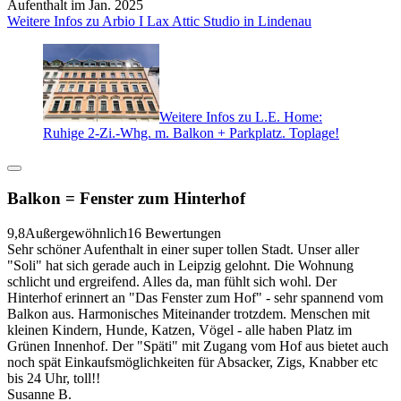
Aufenthalt im Jan. 2025
Weitere Infos zu Arbio I Lax Attic Studio in Lindenau
Weitere Infos zu L.E. Home:
Ruhige 2-Zi.-Whg. m. Balkon + Parkplatz. Toplage!
Balkon = Fenster zum Hinterhof
9,8
Außergewöhnlich
16 Bewertungen
Sehr schöner Aufenthalt in einer super tollen Stadt. Unser aller
"Soli" hat sich gerade auch in Leipzig gelohnt. Die Wohnung
schlicht und ergreifend. Alles da, man fühlt sich wohl. Der
Hinterhof erinnert an "Das Fenster zum Hof" - sehr spannend vom
Balkon aus. Harmonisches Miteinander trotzdem. Menschen mit
kleinen Kindern, Hunde, Katzen, Vögel - alle haben Platz im
Grünen Innenhof. Der "Späti" mit Zugang vom Hof aus bietet auch
noch spät Einkaufsmöglichkeiten für Absacker, Zigs, Knabber etc
bis 24 Uhr, toll!!
Susanne B.