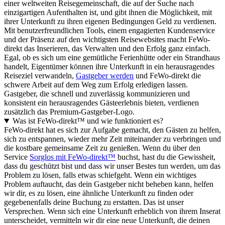
einer weltweiten Reisegemeinschaft, die auf der Suche nach
einzigartigen Aufenthalten ist, und gibt ihnen die Möglichkeit, mit
ihrer Unterkunft zu ihren eigenen Bedingungen Geld zu verdienen.
Mit benutzerfreundlichen Tools, einem engagierten Kundenservice
und der Präsenz auf den wichtigsten Reisewebsites macht FeWo-
direkt das Inserieren, das Verwalten und den Erfolg ganz einfach.
Egal, ob es sich um eine gemütliche Ferienhütte oder ein Strandhaus
handelt, Eigentümer können ihre Unterkunft in ein herausragendes
Reiseziel verwandeln,
Gastgeber werden
und FeWo-direkt die
schwere Arbeit auf dem Weg zum Erfolg erledigen lassen.
Gastgeber, die schnell und zuverlässig kommunizieren und
konsistent ein herausragendes Gästeerlebnis bieten, verdienen
zusätzlich das Premium-Gastgeber-Logo.
Was ist FeWo-direkt™ und wie funktioniert es?
FeWo-direkt hat es sich zur Aufgabe gemacht, den Gästen zu helfen,
sich zu entspannen, wieder mehr Zeit miteinander zu verbringen und
die kostbare gemeinsame Zeit zu genießen. Wenn du über den
Service
Sorglos mit FeWo-direkt™
buchst, hast du die Gewissheit,
dass du geschützt bist und dass wir unser Bestes tun werden, um das
Problem zu lösen, falls etwas schiefgeht. Wenn ein wichtiges
Problem auftaucht, das dein Gastgeber nicht beheben kann, helfen
wir dir, es zu lösen, eine ähnliche Unterkunft zu finden oder
gegebenenfalls deine Buchung zu erstatten. Das ist unser
Versprechen. Wenn sich eine Unterkunft erheblich von ihrem Inserat
unterscheidet, vermitteln wir dir eine neue Unterkunft, die deinen