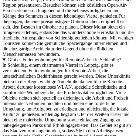
Region präsentieren. Besucher können sich köstlichen Open-Air-
Essenserlebnissen hingeben und die Sehenswürdigkeiten und
Klänge des Sommers in diesem lebendigen Viertel genießen.Für
diejenigen, die eine preisgünstigere Option suchen, empfiehlt es
sich, den Besuch im Oktober zu planen. Dieser Monat bietet ein
ruhigeres Erlebnis, sodass Sie das wunderschöne Herbstlaub und die
friedliche Atmosphäre von Schleußig genießen können. Mit weniger
Touristen können Sie gemütliche Spaziergänge unternehmen und
die einzigartige Architektur der Gegend ohne die üblichen
Menschenmassen bewundern.
Gibt es Ferienwohnungen für Remote-Arbeit in Schleußig?
In Schleußig, einem charmanten Viertel in Leipzig, gibt es
verschiedene Ferienwohnungen für Remote-Arbeit, die
unterschiedlichen Bedürfnissen gerecht werden. Diese Unterkünfte
bieten in der Regel wichtige Annehmlichkeiten für die Remote-
Arbeit, darunter kostenloses WLAN, spezielle Schreibtische und
komfortable Wohnbereiche, die Produktivität ermöglichen. Viele
Objekte richten sich speziell an diejenigen, die Arbeit und Freizeit
miteinander verbinden möchten und bieten eine förderliche
Umgebung, um Aufgaben zu erledigen und gleichzeitig die lokale
Kultur zu genießen.Schleußig liegt am Ufer der Weißen Elster und
bietet eine malerische Umgebung sowie einfachen Zugang zu
nahegelegenen Parks und Erholungsgebieten. Das Gebiet ist gut an
das Stadtzentrum angebunden, sodass Sie in den Arbeitspausen