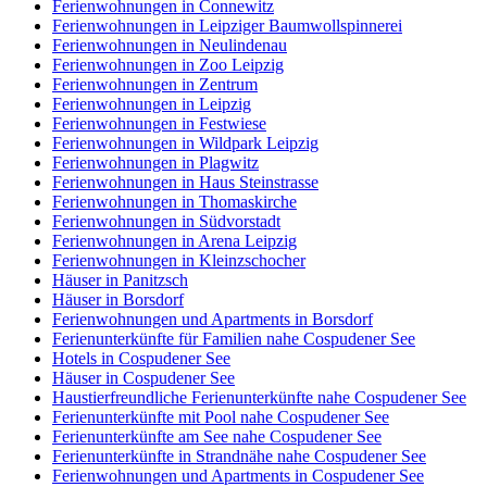
Ferienwohnungen in Connewitz
Ferienwohnungen in Leipziger Baumwollspinnerei
Ferienwohnungen in Neulindenau
Ferienwohnungen in Zoo Leipzig
Ferienwohnungen in Zentrum
Ferienwohnungen in Leipzig
Ferienwohnungen in Festwiese
Ferienwohnungen in Wildpark Leipzig
Ferienwohnungen in Plagwitz
Ferienwohnungen in Haus Steinstrasse
Ferienwohnungen in Thomaskirche
Ferienwohnungen in Südvorstadt
Ferienwohnungen in Arena Leipzig
Ferienwohnungen in Kleinzschocher
Häuser in Panitzsch
Häuser in Borsdorf
Ferienwohnungen und Apartments in Borsdorf
Ferienunterkünfte für Familien nahe Cospudener See
Hotels in Cospudener See
Häuser in Cospudener See
Haustierfreundliche Ferienunterkünfte nahe Cospudener See
Ferienunterkünfte mit Pool nahe Cospudener See
Ferienunterkünfte am See nahe Cospudener See
Ferienunterkünfte in Strandnähe nahe Cospudener See
Ferienwohnungen und Apartments in Cospudener See