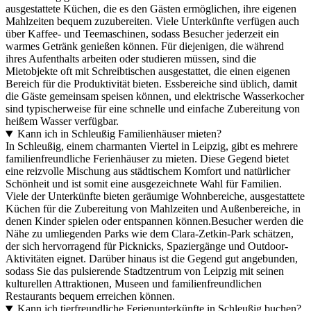
ausgestattete Küchen, die es den Gästen ermöglichen, ihre eigenen
Mahlzeiten bequem zuzubereiten. Viele Unterkünfte verfügen auch
über Kaffee- und Teemaschinen, sodass Besucher jederzeit ein
warmes Getränk genießen können. Für diejenigen, die während
ihres Aufenthalts arbeiten oder studieren müssen, sind die
Mietobjekte oft mit Schreibtischen ausgestattet, die einen eigenen
Bereich für die Produktivität bieten. Essbereiche sind üblich, damit
die Gäste gemeinsam speisen können, und elektrische Wasserkocher
sind typischerweise für eine schnelle und einfache Zubereitung von
heißem Wasser verfügbar.
Kann ich in Schleußig Familienhäuser mieten?
In Schleußig, einem charmanten Viertel in Leipzig, gibt es mehrere
familienfreundliche Ferienhäuser zu mieten. Diese Gegend bietet
eine reizvolle Mischung aus städtischem Komfort und natürlicher
Schönheit und ist somit eine ausgezeichnete Wahl für Familien.
Viele der Unterkünfte bieten geräumige Wohnbereiche, ausgestattete
Küchen für die Zubereitung von Mahlzeiten und Außenbereiche, in
denen Kinder spielen oder entspannen können.Besucher werden die
Nähe zu umliegenden Parks wie dem Clara-Zetkin-Park schätzen,
der sich hervorragend für Picknicks, Spaziergänge und Outdoor-
Aktivitäten eignet. Darüber hinaus ist die Gegend gut angebunden,
sodass Sie das pulsierende Stadtzentrum von Leipzig mit seinen
kulturellen Attraktionen, Museen und familienfreundlichen
Restaurants bequem erreichen können.
Kann ich tierfreundliche Ferienunterkünfte in Schleußig buchen?