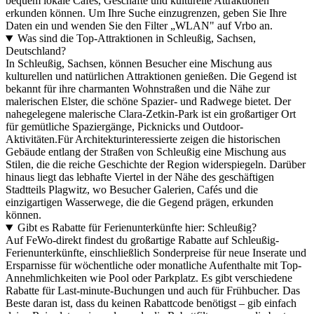
bequem lokale Cafés, Geschäfte und kulturelle Attraktionen
erkunden können. Um Ihre Suche einzugrenzen, geben Sie Ihre
Daten ein und wenden Sie den Filter „WLAN" auf Vrbo an.
Was sind die Top-Attraktionen in Schleußig, Sachsen,
Deutschland?
In Schleußig, Sachsen, können Besucher eine Mischung aus
kulturellen und natürlichen Attraktionen genießen. Die Gegend ist
bekannt für ihre charmanten Wohnstraßen und die Nähe zur
malerischen Elster, die schöne Spazier- und Radwege bietet. Der
nahegelegene malerische Clara-Zetkin-Park ist ein großartiger Ort
für gemütliche Spaziergänge, Picknicks und Outdoor-
Aktivitäten.Für Architekturinteressierte zeigen die historischen
Gebäude entlang der Straßen von Schleußig eine Mischung aus
Stilen, die die reiche Geschichte der Region widerspiegeln. Darüber
hinaus liegt das lebhafte Viertel in der Nähe des geschäftigen
Stadtteils Plagwitz, wo Besucher Galerien, Cafés und die
einzigartigen Wasserwege, die die Gegend prägen, erkunden
können.
Gibt es Rabatte für Ferienunterkünfte hier: Schleußig?
Auf FeWo-direkt findest du großartige Rabatte auf Schleußig-
Ferienunterkünfte, einschließlich Sonderpreise für neue Inserate und
Ersparnisse für wöchentliche oder monatliche Aufenthalte mit Top-
Annehmlichkeiten wie Pool oder Parkplatz. Es gibt verschiedene
Rabatte für Last-minute-Buchungen und auch für Frühbucher. Das
Beste daran ist, dass du keinen Rabattcode benötigst – gib einfach