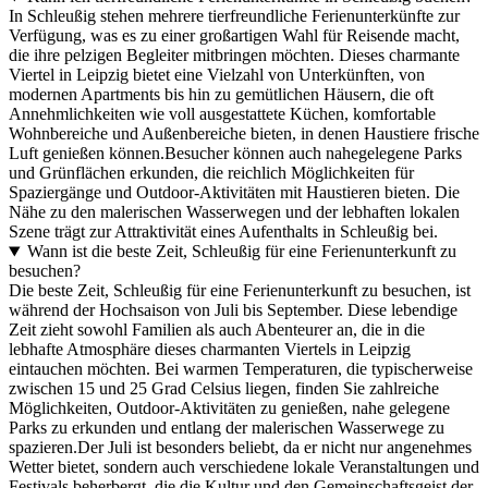
In Schleußig stehen mehrere tierfreundliche Ferienunterkünfte zur
Verfügung, was es zu einer großartigen Wahl für Reisende macht,
die ihre pelzigen Begleiter mitbringen möchten. Dieses charmante
Viertel in Leipzig bietet eine Vielzahl von Unterkünften, von
modernen Apartments bis hin zu gemütlichen Häusern, die oft
Annehmlichkeiten wie voll ausgestattete Küchen, komfortable
Wohnbereiche und Außenbereiche bieten, in denen Haustiere frische
Luft genießen können.Besucher können auch nahegelegene Parks
und Grünflächen erkunden, die reichlich Möglichkeiten für
Spaziergänge und Outdoor-Aktivitäten mit Haustieren bieten. Die
Nähe zu den malerischen Wasserwegen und der lebhaften lokalen
Szene trägt zur Attraktivität eines Aufenthalts in Schleußig bei.
Wann ist die beste Zeit, Schleußig für eine Ferienunterkunft zu
besuchen?
Die beste Zeit, Schleußig für eine Ferienunterkunft zu besuchen, ist
während der Hochsaison von Juli bis September. Diese lebendige
Zeit zieht sowohl Familien als auch Abenteurer an, die in die
lebhafte Atmosphäre dieses charmanten Viertels in Leipzig
eintauchen möchten. Bei warmen Temperaturen, die typischerweise
zwischen 15 und 25 Grad Celsius liegen, finden Sie zahlreiche
Möglichkeiten, Outdoor-Aktivitäten zu genießen, nahe gelegene
Parks zu erkunden und entlang der malerischen Wasserwege zu
spazieren.Der Juli ist besonders beliebt, da er nicht nur angenehmes
Wetter bietet, sondern auch verschiedene lokale Veranstaltungen und
Festivals beherbergt, die die Kultur und den Gemeinschaftsgeist der