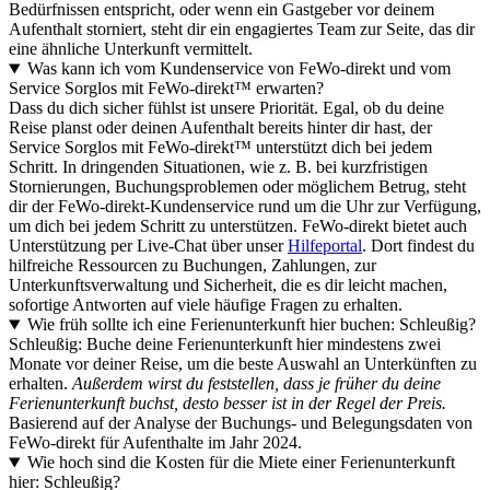
Bedürfnissen entspricht, oder wenn ein Gastgeber vor deinem
Aufenthalt storniert, steht dir ein engagiertes Team zur Seite, das dir
eine ähnliche Unterkunft vermittelt.
Was kann ich vom Kundenservice von FeWo-direkt und vom
Service Sorglos mit FeWo-direkt™ erwarten?
Dass du dich sicher fühlst ist unsere Priorität. Egal, ob du deine
Reise planst oder deinen Aufenthalt bereits hinter dir hast, der
Service Sorglos mit FeWo-direkt™ unterstützt dich bei jedem
Schritt. In dringenden Situationen, wie z. B. bei kurzfristigen
Stornierungen, Buchungsproblemen oder möglichem Betrug, steht
dir der FeWo-direkt-Kundenservice rund um die Uhr zur Verfügung,
um dich bei jedem Schritt zu unterstützen. FeWo-direkt bietet auch
Unterstützung per Live-Chat über unser
Hilfeportal
. Dort findest du
hilfreiche Ressourcen zu Buchungen, Zahlungen, zur
Unterkunftsverwaltung und Sicherheit, die es dir leicht machen,
sofortige Antworten auf viele häufige Fragen zu erhalten.
Wie früh sollte ich eine Ferienunterkunft hier buchen: Schleußig?
Schleußig: Buche deine Ferienunterkunft hier mindestens zwei
Monate vor deiner Reise, um die beste Auswahl an Unterkünften zu
erhalten.
Außerdem wirst du feststellen, dass je früher du deine
Ferienunterkunft buchst, desto besser ist in der Regel der Preis.
Basierend auf der Analyse der Buchungs- und Belegungsdaten von
FeWo-direkt für Aufenthalte im Jahr 2024.
Wie hoch sind die Kosten für die Miete einer Ferienunterkunft
hier: Schleußig?