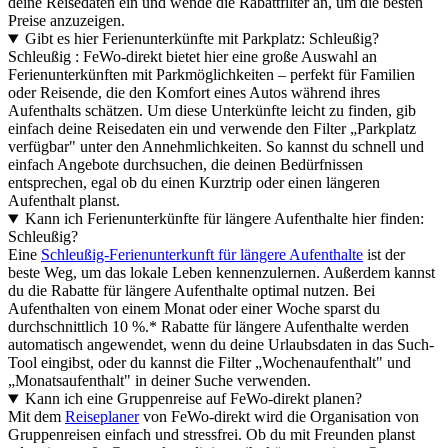
deine Reisedaten ein und wende die Rabattfilter an, um die besten
Preise anzuzeigen.
Gibt es hier Ferienunterkünfte mit Parkplatz: Schleußig?
Schleußig : FeWo-direkt bietet hier eine große Auswahl an
Ferienunterkünften mit Parkmöglichkeiten – perfekt für Familien
oder Reisende, die den Komfort eines Autos während ihres
Aufenthalts schätzen. Um diese Unterkünfte leicht zu finden, gib
einfach deine Reisedaten ein und verwende den Filter „Parkplatz
verfügbar" unter den Annehmlichkeiten. So kannst du schnell und
einfach Angebote durchsuchen, die deinen Bedürfnissen
entsprechen, egal ob du einen Kurztrip oder einen längeren
Aufenthalt planst.
Kann ich Ferienunterkünfte für längere Aufenthalte hier finden:
Schleußig?
Eine
Schleußig-Ferienunterkunft für längere Aufenthalte
ist der
beste Weg, um das lokale Leben kennenzulernen. Außerdem kannst
du die Rabatte für längere Aufenthalte optimal nutzen. Bei
Aufenthalten von einem Monat oder einer Woche sparst du
durchschnittlich 10 %.* Rabatte für längere Aufenthalte werden
automatisch angewendet, wenn du deine Urlaubsdaten in das Such-
Tool eingibst, oder du kannst die Filter „Wochenaufenthalt" und
„Monatsaufenthalt" in deiner Suche verwenden.
Kann ich eine Gruppenreise auf FeWo-direkt planen?
Mit dem
Reiseplaner
von FeWo-direkt wird die Organisation von
Gruppenreisen einfach und stressfrei. Ob du mit Freunden planst