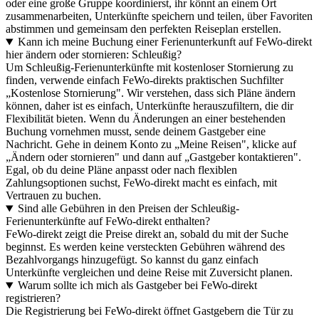
oder eine große Gruppe koordinierst, ihr könnt an einem Ort
zusammenarbeiten, Unterkünfte speichern und teilen, über Favoriten
abstimmen und gemeinsam den perfekten Reiseplan erstellen.
Kann ich meine Buchung einer Ferienunterkunft auf FeWo-direkt
hier ändern oder stornieren: Schleußig?
Um Schleußig-Ferienunterkünfte mit kostenloser Stornierung zu
finden, verwende einfach FeWo-direkts praktischen Suchfilter
„Kostenlose Stornierung". Wir verstehen, dass sich Pläne ändern
können, daher ist es einfach, Unterkünfte herauszufiltern, die dir
Flexibilität bieten. Wenn du Änderungen an einer bestehenden
Buchung vornehmen musst, sende deinem Gastgeber eine
Nachricht. Gehe in deinem Konto zu „Meine Reisen", klicke auf
„Ändern oder stornieren" und dann auf „Gastgeber kontaktieren".
Egal, ob du deine Pläne anpasst oder nach flexiblen
Zahlungsoptionen suchst, FeWo-direkt macht es einfach, mit
Vertrauen zu buchen.
Sind alle Gebühren in den Preisen der Schleußig-
Ferienunterkünfte auf FeWo-direkt enthalten?
FeWo-direkt zeigt die Preise direkt an, sobald du mit der Suche
beginnst. Es werden keine versteckten Gebühren während des
Bezahlvorgangs hinzugefügt. So kannst du ganz einfach
Unterkünfte vergleichen und deine Reise mit Zuversicht planen.
Warum sollte ich mich als Gastgeber bei FeWo-direkt
registrieren?
Die Registrierung bei FeWo-direkt öffnet Gastgebern die Tür zu