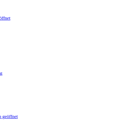
öffnet
ig
 geöffnet