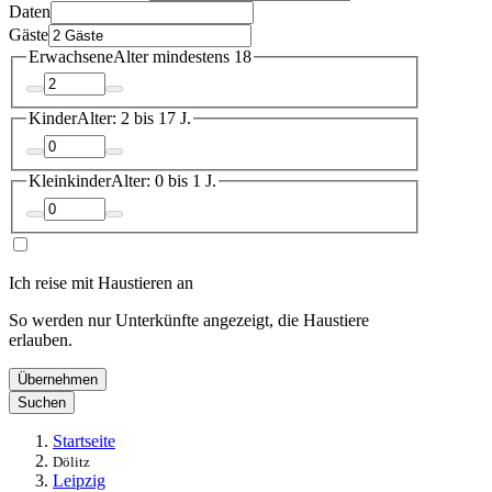
Daten
Gäste
Erwachsene
Alter mindestens 18
Kinder
Alter: 2 bis 17 J.
Kleinkinder
Alter: 0 bis 1 J.
Ich reise mit Haustieren an
So werden nur Unterkünfte angezeigt, die Haustiere
erlauben.
Übernehmen
Suchen
Startseite
Dölitz
Leipzig