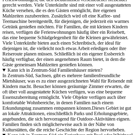
gerecht werden. Viele Unterkünfte sind mit einer voll ausgestatteten
Küche versehen, die es den Gästen ermöglicht, ihre eigenen
Mahlzeiten zuzubereiten. Zusätzlich wird oft eine Kaffee- und
Teemaschine bereitgestellt, für diejenigen, die jederzeit ein warmes
Getränk genießen möchten. Für Familien, die mit kleinen Kindern
reisen, verfügen die Ferienwohnungen häufig über ein Reisebett,
das eine bequeme Schlafgelegenheit für die Kleinen gewährleistet.
Viele Unterkünfte bieten auch einen Schreibtisch, der ideal für
diejenigen ist, die vielleicht noch etwas Arbeit erledigen oder ihre
Reiseroute planen müssen. Schließlich ist ein eigener Essbereich
häufig verfügbar, der einen angenehmen Raum bietet, in dem die
Gäste gemeinsam Mahlzeiten genießen können.
Kann ich in Zentrum-Süd Familienhäuser mieten?
In Zentrum-Süd, Sachsen, gibt es mehrere familienfreundliche
Mietshäuser, was es zu einer ausgezeichneten Wahl für Reisende mit
Kindern macht. Besucher können geräumige Zimmer erwarten, die
oft über voll ausgestattete Küchen verfügen, was eine bequeme
Essenszubereitung ermöglicht. Viele Objekte verfügen auch über
komfortable Wohnbereiche, in denen Familien nach einem
Erkundungstag zusammen entspannen können.Dieses Gebiet ist gut
an lokale Attraktionen, einschließlich Parks und Erholungsgebiete,
angebunden, die sich hervorragend für Outdoor-Aktivitäten eignen.
Familien finden sich möglicherweise auch in der Nähe von
Kulturstätten, die die reiche Geschichte der Region hervorheben.