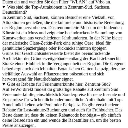
Daten ein und wenden Sie den Filter "WLAN" auf Vrbo an.
Was sind die Top-Attraktionen in Zentrum-Süd, Sachsen,
Deutschland?
In Zentrum-Süd, Sachsen, können Besucher eine Vielzahl von
Attraktionen genießen, die die kulturelle und historische Bedeutung
der Region hervorheben. Das renommierte Museum der bildenden
Künste ist ein Muss und zeigt eine beeindruckende Sammlung von
Kunstwerken aus verschiedenen Jahrhunderten. In der Nähe bietet
der malerische Clara-Zetkin-Park eine ruhige Oase, ideal für
gemütliche Spaziergänge oder Picknicks inmitten üppigen
Grüns.Für Geschichtsinteressierte bietet die beeindruckende
Architektur der Gründerzeitgebäude entlang der Karl-Liebknecht-
Straße einen Einblick in die Vergangenheit der Region. Die Gegend
beherbergt auch den lebhaften Botanischen Garten Leipzig, der eine
vielfältige Auswahl an Pflanzenarten präsentiert und sich
hervorragend für Naturliebhaber eignet.
Gibt es Rabatte für Ferienunterkünfte hier: Zentrum-Süd?
Auf FeWo-direkt findest du großartige Rabatte auf Zentrum-Süd-
Ferienunterkünfte, einschließlich Sonderpreise für neue Inserate und
Ersparnisse für wöchentliche oder monatliche Aufenthalte mit Top-
Annehmlichkeiten wie Pool oder Parkplatz. Es gibt verschiedene
Rabatte für Last-minute-Buchungen und auch für Frühbucher. Das
Beste daran ist, dass du keinen Rabattcode benötigst – gib einfach
deine Reisedaten ein und wende die Rabattfilter an, um die besten
Preise anzuzeigen.