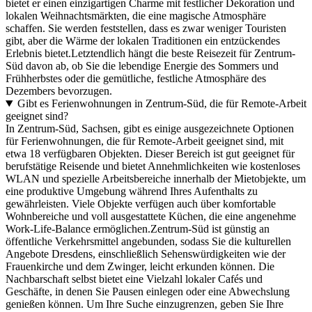
bietet er einen einzigartigen Charme mit festlicher Dekoration und
lokalen Weihnachtsmärkten, die eine magische Atmosphäre
schaffen. Sie werden feststellen, dass es zwar weniger Touristen
gibt, aber die Wärme der lokalen Traditionen ein entzückendes
Erlebnis bietet.Letztendlich hängt die beste Reisezeit für Zentrum-
Süd davon ab, ob Sie die lebendige Energie des Sommers und
Frühherbstes oder die gemütliche, festliche Atmosphäre des
Dezembers bevorzugen.
Gibt es Ferienwohnungen in Zentrum-Süd, die für Remote-Arbeit
geeignet sind?
In Zentrum-Süd, Sachsen, gibt es einige ausgezeichnete Optionen
für Ferienwohnungen, die für Remote-Arbeit geeignet sind, mit
etwa 18 verfügbaren Objekten. Dieser Bereich ist gut geeignet für
berufstätige Reisende und bietet Annehmlichkeiten wie kostenloses
WLAN und spezielle Arbeitsbereiche innerhalb der Mietobjekte, um
eine produktive Umgebung während Ihres Aufenthalts zu
gewährleisten. Viele Objekte verfügen auch über komfortable
Wohnbereiche und voll ausgestattete Küchen, die eine angenehme
Work-Life-Balance ermöglichen.Zentrum-Süd ist günstig an
öffentliche Verkehrsmittel angebunden, sodass Sie die kulturellen
Angebote Dresdens, einschließlich Sehenswürdigkeiten wie der
Frauenkirche und dem Zwinger, leicht erkunden können. Die
Nachbarschaft selbst bietet eine Vielzahl lokaler Cafés und
Geschäfte, in denen Sie Pausen einlegen oder eine Abwechslung
genießen können. Um Ihre Suche einzugrenzen, geben Sie Ihre