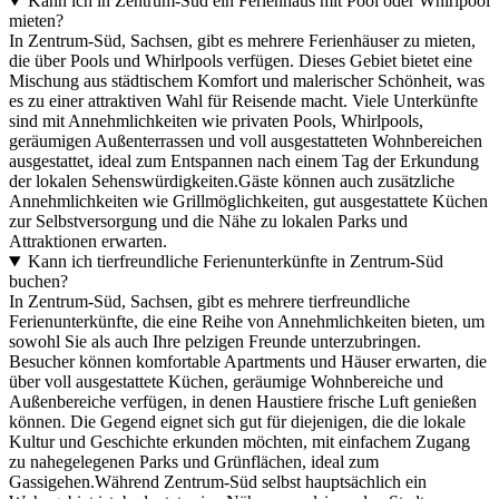
Kann ich in Zentrum-Süd ein Ferienhaus mit Pool oder Whirlpool
mieten?
In Zentrum-Süd, Sachsen, gibt es mehrere Ferienhäuser zu mieten,
die über Pools und Whirlpools verfügen. Dieses Gebiet bietet eine
Mischung aus städtischem Komfort und malerischer Schönheit, was
es zu einer attraktiven Wahl für Reisende macht. Viele Unterkünfte
sind mit Annehmlichkeiten wie privaten Pools, Whirlpools,
geräumigen Außenterrassen und voll ausgestatteten Wohnbereichen
ausgestattet, ideal zum Entspannen nach einem Tag der Erkundung
der lokalen Sehenswürdigkeiten.Gäste können auch zusätzliche
Annehmlichkeiten wie Grillmöglichkeiten, gut ausgestattete Küchen
zur Selbstversorgung und die Nähe zu lokalen Parks und
Attraktionen erwarten.
Kann ich tierfreundliche Ferienunterkünfte in Zentrum-Süd
buchen?
In Zentrum-Süd, Sachsen, gibt es mehrere tierfreundliche
Ferienunterkünfte, die eine Reihe von Annehmlichkeiten bieten, um
sowohl Sie als auch Ihre pelzigen Freunde unterzubringen.
Besucher können komfortable Apartments und Häuser erwarten, die
über voll ausgestattete Küchen, geräumige Wohnbereiche und
Außenbereiche verfügen, in denen Haustiere frische Luft genießen
können. Die Gegend eignet sich gut für diejenigen, die die lokale
Kultur und Geschichte erkunden möchten, mit einfachem Zugang
zu nahegelegenen Parks und Grünflächen, ideal zum
Gassigehen.Während Zentrum-Süd selbst hauptsächlich ein