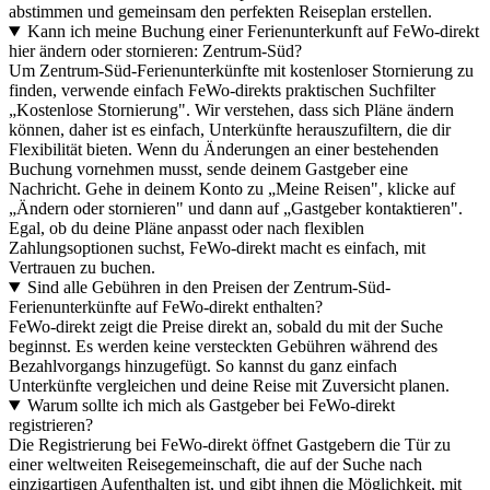
abstimmen und gemeinsam den perfekten Reiseplan erstellen.
Kann ich meine Buchung einer Ferienunterkunft auf FeWo-direkt
hier ändern oder stornieren: Zentrum-Süd?
Um Zentrum-Süd-Ferienunterkünfte mit kostenloser Stornierung zu
finden, verwende einfach FeWo-direkts praktischen Suchfilter
„Kostenlose Stornierung". Wir verstehen, dass sich Pläne ändern
können, daher ist es einfach, Unterkünfte herauszufiltern, die dir
Flexibilität bieten. Wenn du Änderungen an einer bestehenden
Buchung vornehmen musst, sende deinem Gastgeber eine
Nachricht. Gehe in deinem Konto zu „Meine Reisen", klicke auf
„Ändern oder stornieren" und dann auf „Gastgeber kontaktieren".
Egal, ob du deine Pläne anpasst oder nach flexiblen
Zahlungsoptionen suchst, FeWo-direkt macht es einfach, mit
Vertrauen zu buchen.
Sind alle Gebühren in den Preisen der Zentrum-Süd-
Ferienunterkünfte auf FeWo-direkt enthalten?
FeWo-direkt zeigt die Preise direkt an, sobald du mit der Suche
beginnst. Es werden keine versteckten Gebühren während des
Bezahlvorgangs hinzugefügt. So kannst du ganz einfach
Unterkünfte vergleichen und deine Reise mit Zuversicht planen.
Warum sollte ich mich als Gastgeber bei FeWo-direkt
registrieren?
Die Registrierung bei FeWo-direkt öffnet Gastgebern die Tür zu
einer weltweiten Reisegemeinschaft, die auf der Suche nach
einzigartigen Aufenthalten ist, und gibt ihnen die Möglichkeit, mit