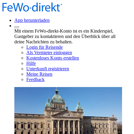
App herunterladen
Mit einem FeWo-direkt-Konto ist es ein Kinderspiel,
Gastgeber zu kontaktieren und den Überblick über all
deine Nachrichten zu behalten.
Login für Reisende
Als Vermieter einloggen
Kostenloses Konto erstellen
Hilfe
Unterkunft registrieren
Meine Reisen
Feedback