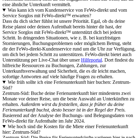
eine ähnliche Unterkunft vermittelt.
Was kann ich vom Kundenservice von FeWo-direkt und vom
Service Sorglos mit FeWo-direkt™ erwarten?
Dass du dich sicher fühlst ist unsere Priorität. Egal, ob du deine
Reise planst oder deinen Aufenthalt bereits hinter dir hast, der
Service Sorglos mit FeWo-direkt™ unterstützt dich bei jedem
Schritt. In dringenden Situationen, wie z. B. bei kurzfristigen
Stornierungen, Buchungsproblemen oder möglichem Betrug, steht
dir der FeWo-direkt-Kundenservice rund um die Uhr zur Verfügung,
um dich bei jedem Schritt zu unterstützen. FeWo-direkt bietet auch
Unterstützung per Live-Chat über unser
Hilfeportal
. Dort findest du
hilfreiche Ressourcen zu Buchungen, Zahlungen, zur
Unterkunftsverwaltung und Sicherheit, die es dir leicht machen,
sofortige Antworten auf viele häufige Fragen zu erhalten.
Wie früh sollte ich eine Ferienunterkunft hier buchen: Zentrum-
Süd?
Zentrum-Süd: Buche deine Ferienunterkunft hier mindestens zwei
Monate vor deiner Reise, um die beste Auswahl an Unterkünften zu
erhalten.
Außerdem wirst du feststellen, dass je früher du deine
Ferienunterkunft buchst, desto besser ist in der Regel der Preis.
Basierend auf der Analyse der Buchungs- und Belegungsdaten von
FeWo-direkt für Aufenthalte im Jahr 2024.
Wie hoch sind die Kosten für die Miete einer Ferienunterkunft
hier: Zentrum-Süd?
Zentrum-Süd: Die Preise für Ferienunterkünfte variieren hier je nach