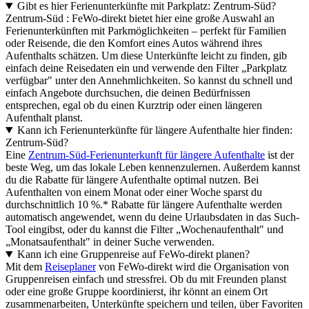
Gibt es hier Ferienunterkünfte mit Parkplatz: Zentrum-Süd?
Zentrum-Süd : FeWo-direkt bietet hier eine große Auswahl an
Ferienunterkünften mit Parkmöglichkeiten – perfekt für Familien
oder Reisende, die den Komfort eines Autos während ihres
Aufenthalts schätzen. Um diese Unterkünfte leicht zu finden, gib
einfach deine Reisedaten ein und verwende den Filter „Parkplatz
verfügbar" unter den Annehmlichkeiten. So kannst du schnell und
einfach Angebote durchsuchen, die deinen Bedürfnissen
entsprechen, egal ob du einen Kurztrip oder einen längeren
Aufenthalt planst.
Kann ich Ferienunterkünfte für längere Aufenthalte hier finden:
Zentrum-Süd?
Eine
Zentrum-Süd-Ferienunterkunft für längere Aufenthalte
ist der
beste Weg, um das lokale Leben kennenzulernen. Außerdem kannst
du die Rabatte für längere Aufenthalte optimal nutzen. Bei
Aufenthalten von einem Monat oder einer Woche sparst du
durchschnittlich 10 %.* Rabatte für längere Aufenthalte werden
automatisch angewendet, wenn du deine Urlaubsdaten in das Such-
Tool eingibst, oder du kannst die Filter „Wochenaufenthalt" und
„Monatsaufenthalt" in deiner Suche verwenden.
Kann ich eine Gruppenreise auf FeWo-direkt planen?
Mit dem
Reiseplaner
von FeWo-direkt wird die Organisation von
Gruppenreisen einfach und stressfrei. Ob du mit Freunden planst
oder eine große Gruppe koordinierst, ihr könnt an einem Ort
zusammenarbeiten, Unterkünfte speichern und teilen, über Favoriten