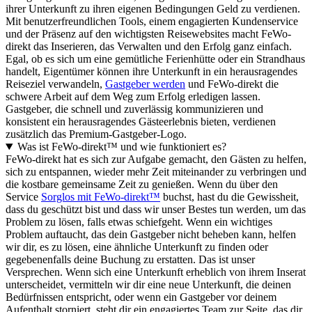
ihrer Unterkunft zu ihren eigenen Bedingungen Geld zu verdienen.
Mit benutzerfreundlichen Tools, einem engagierten Kundenservice
und der Präsenz auf den wichtigsten Reisewebsites macht FeWo-
direkt das Inserieren, das Verwalten und den Erfolg ganz einfach.
Egal, ob es sich um eine gemütliche Ferienhütte oder ein Strandhaus
handelt, Eigentümer können ihre Unterkunft in ein herausragendes
Reiseziel verwandeln,
Gastgeber werden
und FeWo-direkt die
schwere Arbeit auf dem Weg zum Erfolg erledigen lassen.
Gastgeber, die schnell und zuverlässig kommunizieren und
konsistent ein herausragendes Gästeerlebnis bieten, verdienen
zusätzlich das Premium-Gastgeber-Logo.
Was ist FeWo-direkt™ und wie funktioniert es?
FeWo-direkt hat es sich zur Aufgabe gemacht, den Gästen zu helfen,
sich zu entspannen, wieder mehr Zeit miteinander zu verbringen und
die kostbare gemeinsame Zeit zu genießen. Wenn du über den
Service
Sorglos mit FeWo-direkt™
buchst, hast du die Gewissheit,
dass du geschützt bist und dass wir unser Bestes tun werden, um das
Problem zu lösen, falls etwas schiefgeht. Wenn ein wichtiges
Problem auftaucht, das dein Gastgeber nicht beheben kann, helfen
wir dir, es zu lösen, eine ähnliche Unterkunft zu finden oder
gegebenenfalls deine Buchung zu erstatten. Das ist unser
Versprechen. Wenn sich eine Unterkunft erheblich von ihrem Inserat
unterscheidet, vermitteln wir dir eine neue Unterkunft, die deinen
Bedürfnissen entspricht, oder wenn ein Gastgeber vor deinem
Aufenthalt storniert, steht dir ein engagiertes Team zur Seite, das dir