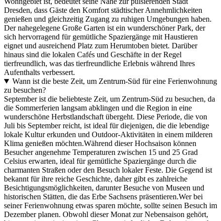
Wohngebiet ist, bedeutet seine Nähe zur pulsierenden Stadt
Dresden, dass Gäste den Komfort städtischer Annehmlichkeiten
genießen und gleichzeitig Zugang zu ruhigen Umgebungen haben.
Der nahegelegene Große Garten ist ein wunderschöner Park, der
sich hervorragend für gemütliche Spaziergänge mit Haustieren
eignet und ausreichend Platz zum Herumtoben bietet. Darüber
hinaus sind die lokalen Cafés und Geschäfte in der Regel
tierfreundlich, was das tierfreundliche Erlebnis während Ihres
Aufenthalts verbessert.
Wann ist die beste Zeit, um Zentrum-Süd für eine Ferienwohnung
zu besuchen?
September ist die beliebteste Zeit, um Zentrum-Süd zu besuchen, da
die Sommerferien langsam abklingen und die Region in eine
wunderschöne Herbstlandschaft übergeht. Diese Periode, die von
Juli bis September reicht, ist ideal für diejenigen, die die lebendige
lokale Kultur erkunden und Outdoor-Aktivitäten in einem milderen
Klima genießen möchten.Während dieser Hochsaison können
Besucher angenehme Temperaturen zwischen 15 und 25 Grad
Celsius erwarten, ideal für gemütliche Spaziergänge durch die
charmanten Straßen oder den Besuch lokaler Feste. Die Gegend ist
bekannt für ihre reiche Geschichte, daher gibt es zahlreiche
Besichtigungsmöglichkeiten, darunter Besuche von Museen und
historischen Stätten, die das Erbe Sachsens präsentieren.Wer bei
seiner Ferienwohnung etwas sparen möchte, sollte seinen Besuch im
Dezember planen. Obwohl dieser Monat zur Nebensaison gehört,