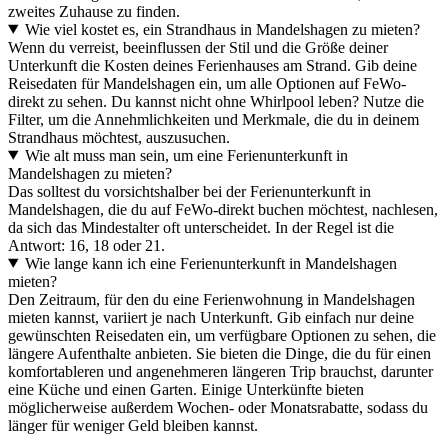
zweites Zuhause zu finden.
Wie viel kostet es, ein Strandhaus in Mandelshagen zu mieten?
Wenn du verreist, beeinflussen der Stil und die Größe deiner
Unterkunft die Kosten deines Ferienhauses am Strand. Gib deine
Reisedaten für Mandelshagen ein, um alle Optionen auf FeWo-
direkt zu sehen. Du kannst nicht ohne Whirlpool leben? Nutze die
Filter, um die Annehmlichkeiten und Merkmale, die du in deinem
Strandhaus möchtest, auszusuchen.
Wie alt muss man sein, um eine Ferienunterkunft in
Mandelshagen zu mieten?
Das solltest du vorsichtshalber bei der Ferienunterkunft in
Mandelshagen, die du auf FeWo-direkt buchen möchtest, nachlesen,
da sich das Mindestalter oft unterscheidet. In der Regel ist die
Antwort: 16, 18 oder 21.
Wie lange kann ich eine Ferienunterkunft in Mandelshagen
mieten?
Den Zeitraum, für den du eine Ferienwohnung in Mandelshagen
mieten kannst, variiert je nach Unterkunft. Gib einfach nur deine
gewünschten Reisedaten ein, um verfügbare Optionen zu sehen, die
längere Aufenthalte anbieten. Sie bieten die Dinge, die du für einen
komfortableren und angenehmeren längeren Trip brauchst, darunter
eine Küche und einen Garten. Einige Unterkünfte bieten
möglicherweise außerdem Wochen- oder Monatsrabatte, sodass du
länger für weniger Geld bleiben kannst.