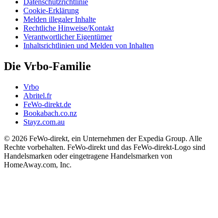
Datenschutzrichtlinie
Cookie-Erklärung
Melden illegaler Inhalte
Rechtliche Hinweise/Kontakt
Verantwortlicher Eigentümer
Inhaltsrichtlinien und Melden von Inhalten
Die Vrbo-Familie
Vrbo
Abritel.fr
FeWo-direkt.de
Bookabach.co.nz
Stayz.com.au
© 2026 FeWo-direkt, ein Unternehmen der Expedia Group. Alle
Rechte vorbehalten. FeWo-direkt und das FeWo-direkt-Logo sind
Handelsmarken oder eingetragene Handelsmarken von
HomeAway.com, Inc.