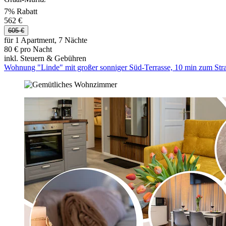
7% Rabatt
562 €
605 €
für 1 Apartment, 7 Nächte
80 € pro Nacht
inkl. Steuern & Gebühren
Wohnung "Linde" mit großer sonniger Süd-Terrasse, 10 min zum Str