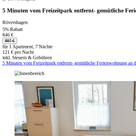
5 Minuten vom Freizeitpark entfernt- gemütliche Fe
Rövershagen
5% Rabatt
846 €
887 €
für 1 Apartment, 7 Nächte
121 € pro Nacht
inkl. Steuern & Gebühren
5 Minuten vom Freizeitpark entfernt- gemütliche Ferienwohnung an d