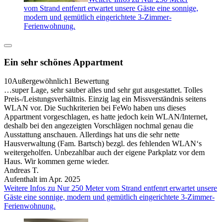
vom Strand entfenrt erwartet unsere Gäste eine sonnige,
modern und gemütlich eingerichtete 3-Zimmer-
Ferienwohnung.
Ein sehr schönes Appartment
10
Außergewöhnlich
1 Bewertung
…super Lage, sehr sauber alles und sehr gut ausgestattet. Tolles
Preis-/Leistungsverhältnis. Einzig lag ein Missverständnis seitens
WLAN vor. Die Suchkriterien bei FeWo haben uns dieses
Appartment vorgeschlagen, es hatte jedoch kein WLAN/Internet,
deshalb bei den angezeigten Vorschlägen nochmal genau die
Ausstattung anschauen. Allerdings hat uns die sehr nette
Hausverwaltung (Fam. Bartsch) bezgl. des fehlenden WLAN‘s
weitergeholfen. Unbezahlbar auch der eigene Parkplatz vor dem
Haus. Wir kommen gerne wieder.
Andreas T.
Aufenthalt im Apr. 2025
Weitere Infos zu Nur 250 Meter vom Strand entfenrt erwartet unsere
Gäste eine sonnige, modern und gemütlich eingerichtete 3-Zimmer-
Ferienwohnung.