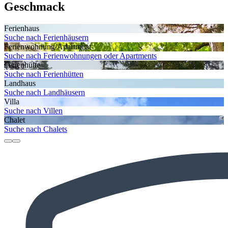
Geschmack
Ferienhaus
Suche nach Ferienhäusern
Ferienwohnung/Apartment
Suche nach Ferienwohnungen oder Apartments
Ferienhütte
Suche nach Ferienhütten
Landhaus
Suche nach Landhäusern
Villa
Suche nach Villen
Chalet
Suche nach Chalets