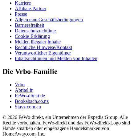
Karriere
Affiliate-Partner
Presse
Allgemeine Geschäftsbedingungen
Barrierefreiheit
Datenschutzrichtlinie
Cookie-Erklärung
Melden illegaler Inhalte
Rechtliche Hinweise/Kontakt
Verantwortlicher Eigentümer
Inhaltsrichtlinien und Melden von Inhalten
Die Vrbo-Familie
Vrbo
Abritel.fr
FeWo-direkt.de
Bookabach.co.nz
Stayz.com.au
© 2026 FeWo-direkt, ein Unternehmen der Expedia Group. Alle
Rechte vorbehalten. FeWo-direkt und das FeWo-direkt-Logo sind
Handelsmarken oder eingetragene Handelsmarken von
HomeAway.com, Inc.