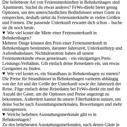
Die beliebteste Art von Ferienunterkünften in Behnkenhagen sind
Apartments. Suchst du etwas anderes? FeWo-direkt bietet genug
Optionen, um den unterschiedlichen Bedürfnissen seiner Gäste zu
entsprechen, deshalb siehst du Ferienunterkünfte in vielen Größen
und Formen. Die passende Unterkunft erwartet dich schon – buche
sie dir noch heute.
Wie viel kostet die Miete einer Ferienunterkunft in
Behnkenhagen?
Mehrere Dinge können den Preis einer Ferienunterkunft in
Behnkenhagen bestimmen, darunter Jahreszeit, Unterkunftstyp und
Aufenthaltsdauer. Nichtsdestotrotz haben all unsere
Ferienunterkünfte etwas gemeinsam – ein einzigartiges Preis-
Leistungs-Verhältnis. Gib einfach deine Reisedaten ein, um etwas
Geeignetes zu finden.
Wie viel kostet es, ein Strandhaus in Behnkenhagen zu mieten?
Die Preise für Strandhäuser in Behnkenhagen variieren abhängig
von der Art und der Größe der Unterkunft sowie der Jahreszeit der
Reise. Füge einfach deine Reisedaten bei FeWo-direkt ein und die
Anzahl der Gäste, um die Optionen und Preise angezeigt zu
bekommen. Außerdem kannst du unsere Filterfunktion nutzen, um
deine Suche nach Ausstattungsmerkmalen, Bewertungen und mehr
einzugrenzen.
Welche beliebten Ausstattungsmerkmale gibt es in
Behnkenhagen?
Zu den beliebtesten Ausstattungsmerkmalen, nach denen Gäste in