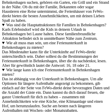
Behnkenhagen suchen, gehören ein Garten, ein Grill und ein Strand
in der Nähe. Ob du mit der Familie, Bekannten oder sogar
Haustieren eine Reise unternimmst, die Ferienhäuser von FeWo-
direkt bieten die besten Annehmlichkeiten, um mit deinen Lieben
Spaß zu haben.
Was sind die Hauptattraktionen für Familien in Behnkenhagen?
Karls Erlebnisdorf wird die Kids in deinem Urlaub in
Behnkenhagen bei Laune halten. Diese familienfreundliche
Attraktion befindet sich in unmittelbarer Nähe zum Zentrum.
Wie alt muss man sein, um eine Ferienunterkunft in
Behnkenhagen zu mieten?
Das Mindestalter kann für die Unterkünfte auf FeWo-direkt
unterschiedlich sein. Daher solltest du die Bestimmungen der
Ferienunterkunft in Behnkenhagen, über die du nachdenkst, lesen.
Aber für gewöhnlich lautet die Antwort: 16, 18 oder 21.
Wie lange kann ich eine Ferienunterkunft in Behnkenhagen
mieten?
Das ist abhängig von der Unterkunft in Behnkenhagen. Um alle
Optionen für längere Aufenthalte angezeigt zu bekommen, gib
einfach auf der Seite von FeWo-direkt deine bevorzugten Daten und
die Anzahl der Gäste ein. Dann kannst du dich darauf freuen, die
ganze Unterkunft für dich zu haben – zusammen mit
Annehmlichkeiten wie eine Küche, eine Klimaanlage und einen
Hof, um herumzulaufen. Suche am besten nach längeren
Aufenthalten mit Wochen- oder Monatsrabatten.