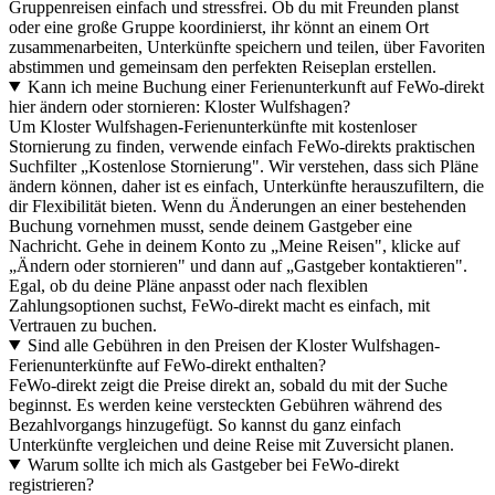
Gruppenreisen einfach und stressfrei. Ob du mit Freunden planst
oder eine große Gruppe koordinierst, ihr könnt an einem Ort
zusammenarbeiten, Unterkünfte speichern und teilen, über Favoriten
abstimmen und gemeinsam den perfekten Reiseplan erstellen.
Kann ich meine Buchung einer Ferienunterkunft auf FeWo-direkt
hier ändern oder stornieren: Kloster Wulfshagen?
Um Kloster Wulfshagen-Ferienunterkünfte mit kostenloser
Stornierung zu finden, verwende einfach FeWo-direkts praktischen
Suchfilter „Kostenlose Stornierung". Wir verstehen, dass sich Pläne
ändern können, daher ist es einfach, Unterkünfte herauszufiltern, die
dir Flexibilität bieten. Wenn du Änderungen an einer bestehenden
Buchung vornehmen musst, sende deinem Gastgeber eine
Nachricht. Gehe in deinem Konto zu „Meine Reisen", klicke auf
„Ändern oder stornieren" und dann auf „Gastgeber kontaktieren".
Egal, ob du deine Pläne anpasst oder nach flexiblen
Zahlungsoptionen suchst, FeWo-direkt macht es einfach, mit
Vertrauen zu buchen.
Sind alle Gebühren in den Preisen der Kloster Wulfshagen-
Ferienunterkünfte auf FeWo-direkt enthalten?
FeWo-direkt zeigt die Preise direkt an, sobald du mit der Suche
beginnst. Es werden keine versteckten Gebühren während des
Bezahlvorgangs hinzugefügt. So kannst du ganz einfach
Unterkünfte vergleichen und deine Reise mit Zuversicht planen.
Warum sollte ich mich als Gastgeber bei FeWo-direkt
registrieren?