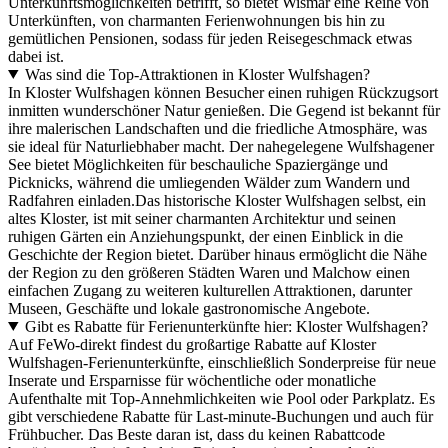
Unterkunftsmöglichkeiten betrifft, so bietet Wismar eine Reihe von
Unterkünften, von charmanten Ferienwohnungen bis hin zu
gemütlichen Pensionen, sodass für jeden Reisegeschmack etwas
dabei ist.
Was sind die Top-Attraktionen in Kloster Wulfshagen?
In Kloster Wulfshagen können Besucher einen ruhigen Rückzugsort
inmitten wunderschöner Natur genießen. Die Gegend ist bekannt für
ihre malerischen Landschaften und die friedliche Atmosphäre, was
sie ideal für Naturliebhaber macht. Der nahegelegene Wulfshagener
See bietet Möglichkeiten für beschauliche Spaziergänge und
Picknicks, während die umliegenden Wälder zum Wandern und
Radfahren einladen.Das historische Kloster Wulfshagen selbst, ein
altes Kloster, ist mit seiner charmanten Architektur und seinen
ruhigen Gärten ein Anziehungspunkt, der einen Einblick in die
Geschichte der Region bietet. Darüber hinaus ermöglicht die Nähe
der Region zu den größeren Städten Waren und Malchow einen
einfachen Zugang zu weiteren kulturellen Attraktionen, darunter
Museen, Geschäfte und lokale gastronomische Angebote.
Gibt es Rabatte für Ferienunterkünfte hier: Kloster Wulfshagen?
Auf FeWo-direkt findest du großartige Rabatte auf Kloster
Wulfshagen-Ferienunterkünfte, einschließlich Sonderpreise für neue
Inserate und Ersparnisse für wöchentliche oder monatliche
Aufenthalte mit Top-Annehmlichkeiten wie Pool oder Parkplatz. Es
gibt verschiedene Rabatte für Last-minute-Buchungen und auch für
Frühbucher. Das Beste daran ist, dass du keinen Rabattcode