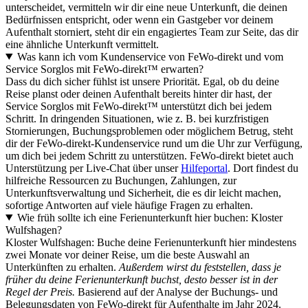
unterscheidet, vermitteln wir dir eine neue Unterkunft, die deinen
Bedürfnissen entspricht, oder wenn ein Gastgeber vor deinem
Aufenthalt storniert, steht dir ein engagiertes Team zur Seite, das dir
eine ähnliche Unterkunft vermittelt.
Was kann ich vom Kundenservice von FeWo-direkt und vom
Service Sorglos mit FeWo-direkt™ erwarten?
Dass du dich sicher fühlst ist unsere Priorität. Egal, ob du deine
Reise planst oder deinen Aufenthalt bereits hinter dir hast, der
Service Sorglos mit FeWo-direkt™ unterstützt dich bei jedem
Schritt. In dringenden Situationen, wie z. B. bei kurzfristigen
Stornierungen, Buchungsproblemen oder möglichem Betrug, steht
dir der FeWo-direkt-Kundenservice rund um die Uhr zur Verfügung,
um dich bei jedem Schritt zu unterstützen. FeWo-direkt bietet auch
Unterstützung per Live-Chat über unser
Hilfeportal
. Dort findest du
hilfreiche Ressourcen zu Buchungen, Zahlungen, zur
Unterkunftsverwaltung und Sicherheit, die es dir leicht machen,
sofortige Antworten auf viele häufige Fragen zu erhalten.
Wie früh sollte ich eine Ferienunterkunft hier buchen: Kloster
Wulfshagen?
Kloster Wulfshagen: Buche deine Ferienunterkunft hier mindestens
zwei Monate vor deiner Reise, um die beste Auswahl an
Unterkünften zu erhalten.
Außerdem wirst du feststellen, dass je
früher du deine Ferienunterkunft buchst, desto besser ist in der
Regel der Preis.
Basierend auf der Analyse der Buchungs- und
Belegungsdaten von FeWo-direkt für Aufenthalte im Jahr 2024.