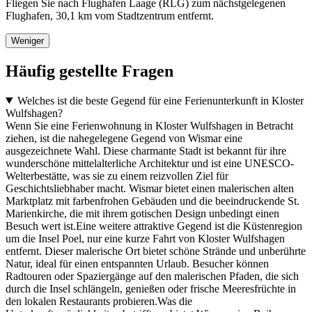
Fliegen Sie nach Flughafen Laage (RLG) zum nächstgelegenen
Flughafen, 30,1 km vom Stadtzentrum entfernt.
Weniger
Häufig gestellte Fragen
Welches ist die beste Gegend für eine Ferienunterkunft in Kloster
Wulfshagen?
Wenn Sie eine Ferienwohnung in Kloster Wulfshagen in Betracht
ziehen, ist die nahegelegene Gegend von Wismar eine
ausgezeichnete Wahl. Diese charmante Stadt ist bekannt für ihre
wunderschöne mittelalterliche Architektur und ist eine UNESCO-
Welterbestätte, was sie zu einem reizvollen Ziel für
Geschichtsliebhaber macht. Wismar bietet einen malerischen alten
Marktplatz mit farbenfrohen Gebäuden und die beeindruckende St.
Marienkirche, die mit ihrem gotischen Design unbedingt einen
Besuch wert ist.Eine weitere attraktive Gegend ist die Küstenregion
um die Insel Poel, nur eine kurze Fahrt von Kloster Wulfshagen
entfernt. Dieser malerische Ort bietet schöne Strände und unberührte
Natur, ideal für einen entspannten Urlaub. Besucher können
Radtouren oder Spaziergänge auf den malerischen Pfaden, die sich
durch die Insel schlängeln, genießen oder frische Meeresfrüchte in
den lokalen Restaurants probieren.Was die