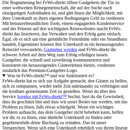
Die Registrierung bei FeWo-direkt öffnet Gastgebern die Tür zu
einer weltweiten Reisegemeinschaft, die auf der Suche nach
einzigartigen Aufenthalten ist, und gibt ihnen die Möglichkeit, mit
ihrer Unterkunft zu ihren eigenen Bedingungen Geld zu verdienen.
Mit benutzerfreundlichen Tools, einem engagierten Kundenservice
und der Präsenz auf den wichtigsten Reisewebsites macht FeWo-
direkt das Inserieren, das Verwalten und den Erfolg ganz einfach.
Egal, ob es sich um eine gemütliche Ferienhütte oder ein Strandhaus
handelt, Eigentümer können ihre Unterkunft in ein herausragendes
Reiseziel verwandeln,
Gastgeber werden
und FeWo-direkt die
schwere Arbeit auf dem Weg zum Erfolg erledigen lassen.
Gastgeber, die schnell und zuverlässig kommunizieren und
konsistent ein herausragendes Gästeerlebnis bieten, verdienen
zusätzlich das Premium-Gastgeber-Logo.
Was ist FeWo-direkt™ und wie funktioniert es?
FeWo-direkt hat es sich zur Aufgabe gemacht, den Gästen zu helfen,
sich zu entspannen, wieder mehr Zeit miteinander zu verbringen und
die kostbare gemeinsame Zeit zu genießen. Wenn du über den
Service
Sorglos mit FeWo-direkt™
buchst, hast du die Gewissheit,
dass du geschützt bist und dass wir unser Bestes tun werden, um das
Problem zu lösen, falls etwas schiefgeht. Wenn ein wichtiges
Problem auftaucht, das dein Gastgeber nicht beheben kann, helfen
wir dir, es zu lösen, eine ähnliche Unterkunft zu finden oder
gegebenenfalls deine Buchung zu erstatten. Das ist unser
Versprechen. Wenn sich eine Unterkunft erheblich von ihrem Inserat