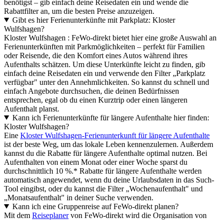
benötigst – gib einfach deine Reisedaten ein und wende die
Rabattfilter an, um die besten Preise anzuzeigen.
Gibt es hier Ferienunterkünfte mit Parkplatz: Kloster
Wulfshagen?
Kloster Wulfshagen : FeWo-direkt bietet hier eine große Auswahl an
Ferienunterkünften mit Parkmöglichkeiten – perfekt für Familien
oder Reisende, die den Komfort eines Autos während ihres
Aufenthalts schätzen. Um diese Unterkünfte leicht zu finden, gib
einfach deine Reisedaten ein und verwende den Filter „Parkplatz
verfügbar" unter den Annehmlichkeiten. So kannst du schnell und
einfach Angebote durchsuchen, die deinen Bedürfnissen
entsprechen, egal ob du einen Kurztrip oder einen längeren
Aufenthalt planst.
Kann ich Ferienunterkünfte für längere Aufenthalte hier finden:
Kloster Wulfshagen?
Eine
Kloster Wulfshagen-Ferienunterkunft für längere Aufenthalte
ist der beste Weg, um das lokale Leben kennenzulernen. Außerdem
kannst du die Rabatte für längere Aufenthalte optimal nutzen. Bei
Aufenthalten von einem Monat oder einer Woche sparst du
durchschnittlich 10 %.* Rabatte für längere Aufenthalte werden
automatisch angewendet, wenn du deine Urlaubsdaten in das Such-
Tool eingibst, oder du kannst die Filter „Wochenaufenthalt" und
„Monatsaufenthalt" in deiner Suche verwenden.
Kann ich eine Gruppenreise auf FeWo-direkt planen?
Mit dem
Reiseplaner
von FeWo-direkt wird die Organisation von