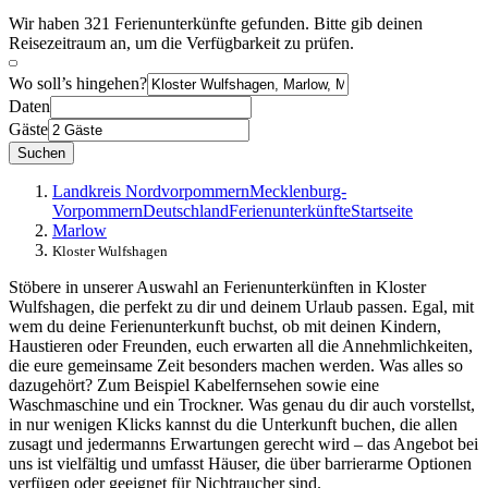
Wir haben 321 Ferienunterkünfte gefunden. Bitte gib deinen
Reisezeitraum an, um die Verfügbarkeit zu prüfen.
Wo soll’s hingehen?
Daten
Gäste
Suchen
Landkreis Nordvorpommern
Mecklenburg-
Vorpommern
Deutschland
Ferienunterkünfte
Startseite
Marlow
Kloster Wulfshagen
Stöbere in unserer Auswahl an Ferienunterkünften in Kloster
Wulfshagen, die perfekt zu dir und deinem Urlaub passen. Egal, mit
wem du deine Ferienunterkunft buchst, ob mit deinen Kindern,
Haustieren oder Freunden, euch erwarten all die Annehmlichkeiten,
die eure gemeinsame Zeit besonders machen werden. Was alles so
dazugehört? Zum Beispiel Kabelfernsehen sowie eine
Waschmaschine und ein Trockner. Was genau du dir auch vorstellst,
in nur wenigen Klicks kannst du die Unterkunft buchen, die allen
zusagt und jedermanns Erwartungen gerecht wird – das Angebot bei
uns ist vielfältig und umfasst Häuser, die über barrierarme Optionen
verfügen oder geeignet für Nichtraucher sind.