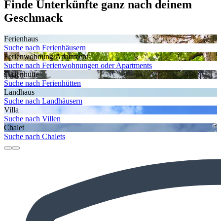
Finde Unterkünfte ganz nach deinem
Geschmack
Ferienhaus
Suche nach Ferienhäusern
Ferienwohnung/Apartment
Suche nach Ferienwohnungen oder Apartments
Ferienhütte
Suche nach Ferienhütten
Landhaus
Suche nach Landhäusern
Villa
Suche nach Villen
Chalet
Suche nach Chalets