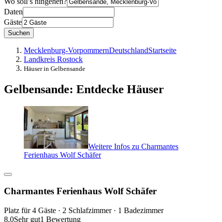
Wo soll’s hingehen?
Daten
Gäste
Suchen
Mecklenburg-Vorpommern
Deutschland
Startseite
Landkreis Rostock
Häuser in Gelbensande
Gelbensande: Entdecke Häuser
Weitere Infos zu Charmantes
Ferienhaus Wolf Schäfer
Charmantes Ferienhaus Wolf Schäfer
Platz für 4 Gäste · 2 Schlafzimmer · 1 Badezimmer
8,0
Sehr gut
1 Bewertung