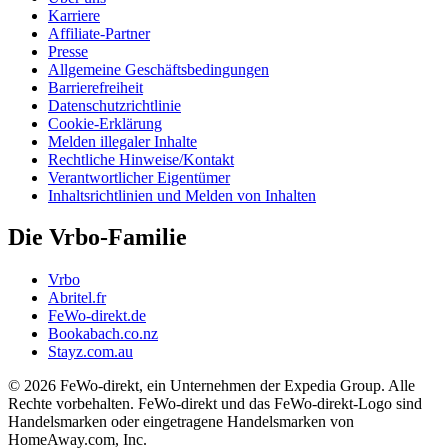
Karriere
Affiliate-Partner
Presse
Allgemeine Geschäftsbedingungen
Barrierefreiheit
Datenschutzrichtlinie
Cookie-Erklärung
Melden illegaler Inhalte
Rechtliche Hinweise/Kontakt
Verantwortlicher Eigentümer
Inhaltsrichtlinien und Melden von Inhalten
Die Vrbo-Familie
Vrbo
Abritel.fr
FeWo-direkt.de
Bookabach.co.nz
Stayz.com.au
© 2026 FeWo-direkt, ein Unternehmen der Expedia Group. Alle
Rechte vorbehalten. FeWo-direkt und das FeWo-direkt-Logo sind
Handelsmarken oder eingetragene Handelsmarken von
HomeAway.com, Inc.