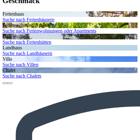
Geschmack
Ferienhaus
Suche nach Ferienhäusern
Ferienwohnung/Apartment
Suche nach Ferienwohnungen oder Apartments
Ferienhütte
Suche nach Ferienhütten
Landhaus
Suche nach Landhäusern
Villa
Suche nach Villen
Chalet
Suche nach Chalets