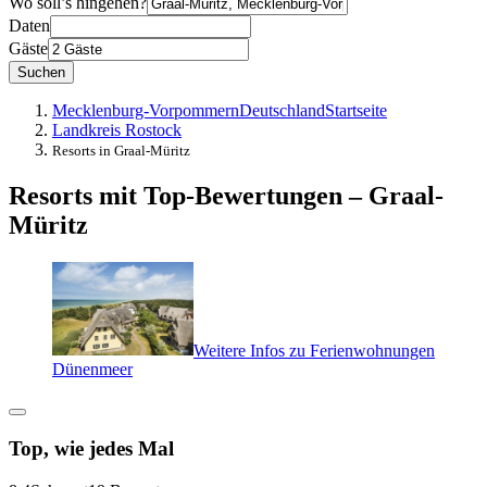
Wo soll’s hingehen?
Daten
Gäste
Suchen
Mecklenburg-Vorpommern
Deutschland
Startseite
Landkreis Rostock
Resorts in Graal-Müritz
Resorts mit Top-Bewertungen – Graal-
Müritz
Weitere Infos zu Ferienwohnungen
Dünenmeer
Top, wie jedes Mal