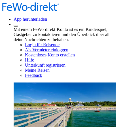
App herunterladen
Mit einem FeWo-direkt-Konto ist es ein Kinderspiel,
Gastgeber zu kontaktieren und den Überblick über all
deine Nachrichten zu behalten.
Login für Reisende
Als Vermieter einloggen
Kostenloses Konto erstellen
Hilfe
Unterkunft registrieren
Meine Reisen
Feedback