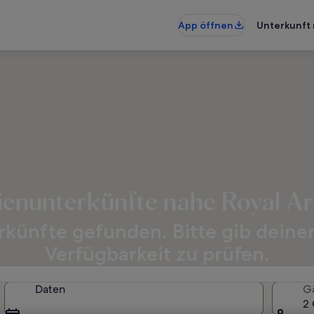
App öffnen
Unterkunft 
ienunterkünfte nahe Royal A
künfte gefunden. Bitte gib deine
Verfügbarkeit zu prüfen.
Daten
G
2 