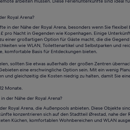
remote arbeiten müssen. Diese Ferienunterkünfte sind ideal fü
der Royal Arena?
te in der Nähe der Royal Arena, besonders wenn Sie flexibel 
25 £ pro Nacht in Gegenden wie Kopenhagen. Einige Unterkünf
 zu einer großartigen Option für Gäste macht, die die Gegend
hkeiten wie WLAN, Toilettenartikel und Selbstparken und rei
e, komfortable Basis für Entdeckungen bieten.
ielen, sollten Sie etwas außerhalb der großen Zentren übernac
ebieten eine erschwingliche Option sein. Mit ein wenig Planu
en und gleichzeitig die Kosten niedrig zu halten, damit Sie 
 12 Monate.
 in der Nähe der Royal Arena?
 der Royal Arena, die Außenpools anbieten. Diese Objekte si
ünfte konzentrieren sich auf den Stadtteil Ørestad, nahe der 
tteten Küchen, komfortablen Wohnbereichen und WLAN ausgest