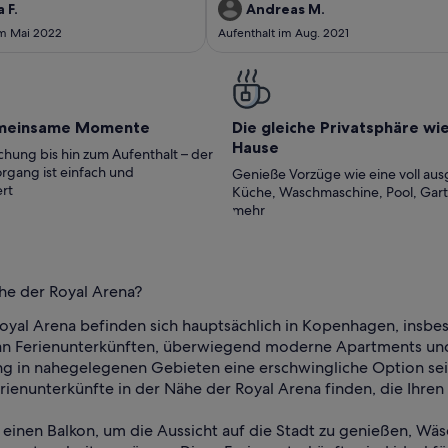
g: lange steile Treppe bis in den 4.
erfüllt.
 F.
Andreas M.
waren rund um zufrieden.
im Mai 2022
Aufenthalt im Aug. 2021
meinsame Momente
Die gleiche Privatsphäre wi
Hause
hung bis hin zum Aufenthalt – der
rgang ist einfach und
Genieße Vorzüge wie eine voll aus
rt
Küche, Waschmaschine, Pool, Gar
mehr
he der Royal Arena?
Royal Arena befinden sich hauptsächlich in Kopenhagen, insb
l an Ferienunterkünften, überwiegend moderne Apartments un
ung in nahegelegenen Gebieten eine erschwingliche Option s
ienunterkünfte in der Nähe der Royal Arena finden, die Ihren
 einen Balkon, um die Aussicht auf die Stadt zu genießen, Wä