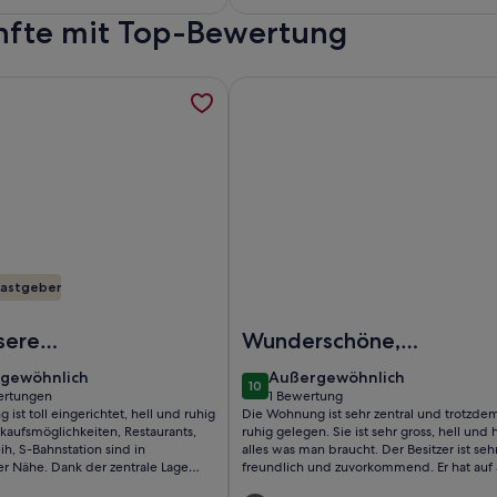
bewertungen)
ünfte mit Top-Bewertung
tungen)
ar City Center Of Copenhagen., werden in einem neuen Tab 
formationen zu Perfect location, cosy and stylish and with on
Weitere Informationen zu Im He
astgeber
Of Copenhagen.
erfect location, cosy and stylish and with one of the largest 
Foto von Im Herzen von Kopenh
sere
Wunderschöne,
ungen wurden
authentische
gewöhnlich
außergewöhnlich
gewöhnlich
Außergewöhnlich
10
üllt
Wohnung in
10 von 10
ertungen
1 Bewertung
(1
ist toll eingerichtet, hell und ruhig
Die Wohnung ist sehr zentral und trotzde
Kopenhagen
tungen)
bewertung)
kaufsmöglichkeiten, Restaurants,
ruhig gelegen. Sie ist sehr gross, hell und 
ih, S-Bahnstation sind in
alles was man braucht. Der Besitzer ist seh
er Nähe. Dank der zentrale Lage
freundlich und zuvorkommend. Er hat auf 
ieles zu Fuss erkunden. Einzige
Fragen rasch reagiert und unsere Wünsch