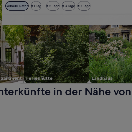
Genaue Daten
± 1 Tag
± 2 Tage
± 3 Tage
± 7 Tage
Apartment
Ferienhütte
Landhaus
nterkünfte in der Nähe von
nem neuen Fenster geöffnet.