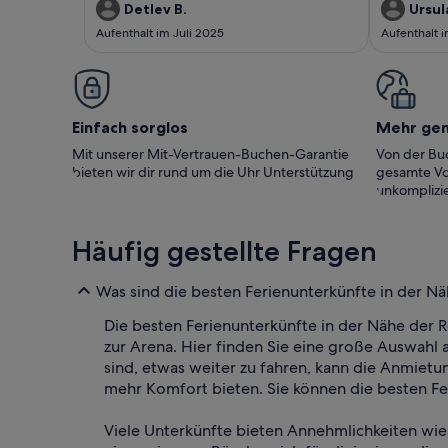
gelegenen Wohnung rundum
Einschränkun
Detlev B.
Ursula
wohlgefühlt.Gerne wieder!Detlev und Eike
Stock. Wir 
Aufenthalt im Juli 2025
Aufenthalt 
Einfach sorglos
Mehr ge
Mit unserer Mit-Vertrauen-Buchen-Garantie
Von der Buc
bieten wir dir rund um die Uhr Unterstützung
gesamte Vo
unkomplizie
Häufig gestellte Fragen
Was sind die besten Ferienunterkünfte in der Nä
Die besten Ferienunterkünfte in der Nähe der 
zur Arena. Hier finden Sie eine große Auswah
sind, etwas weiter zu fahren, kann die Anmiet
mehr Komfort bieten. Sie können die besten Fer
Viele Unterkünfte bieten Annehmlichkeiten wie