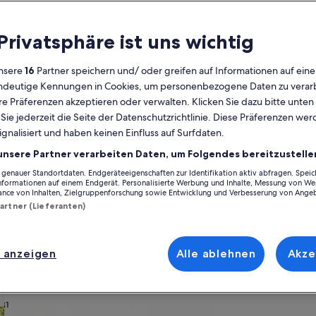
Kalender
 Privatsphäre ist uns wichtig
Derzeit
August 2026
werden
nsere
16
Partner speichern und/ oder greifen auf Informationen auf ein
die
eindeutige Kennungen in Cookies, um personenbezogene Daten zu verarb
Monate
Montag
Dienstag
Mittwoch
Donnerstag
Freitag
Samstag
Sonntag
Montag
Die
Mo
Di
Mi
Do
Fr
Sa
So
Mo
Di
e Präferenzen akzeptieren oder verwalten. Klicken Sie dazu bitte unten
August
ie jederzeit die Seite der Datenschutzrichtlinie. Diese Präferenzen we
2026
ignalisiert und haben keinen Einfluss auf Surfdaten.
und
1
1
2
2
openhagen Kommune
Kastrup
Ørestad
Ferienunterkünfte nahe Royal Aren
September
unsere Partner verarbeiten Daten, um Folgendes bereitzustelle
2026
enauer Standortdaten. Endgeräteeigenschaften zur Identifikation aktiv abfragen. Spei
3
4
5
6
7
8
7
8
9
9
 nahe Royal Arena, die perfekt für deinen Aufenthalt sind. Egal, ob du 
angezeigt.
Informationen auf einem Endgerät. Personalisierte Werbung und Inhalte, Messung von We
e deine Bedürfnisse erfüllen. Was so dazugehört? Beispielsweise Parken
ance von Inhalten, Zielgruppenforschung sowie Entwicklung und Verbesserung von Ange
nissen gerecht wird – dir steht ein vielfältiges Angebot mit allerlei Opt
Partner (Lieferanten)
10
11
12
13
14
15
14
15
1
16
verfügen.
17
18
19
20
21
22
21
22
2
23
 anzeigen
Alle ablehnen
Akze
ach deinem Geschmack
24
25
26
27
28
29
28
29
3
30
31
wohnungen oder Apartments
Suche nach Ferienhütten
Suche nach Landhäu