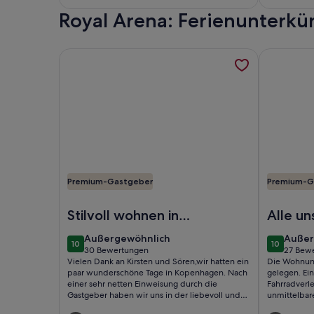
S-trains and buses
(10
Royal Arena: Ferienunterk
bewer
Weitere Informationen zu Charming Apartment Ne
Weitere In
Premium-Gastgeber
Premium-G
Foto von Charming Apartment Near City Center 
Foto von P
Stilvoll wohnen in
Alle un
Kopenhagen
Erwart
außergewöhnlich
außer
Außergewöhnlich
Außer
10
10
voll erf
10 von 10
10 von 10
30 Bewertungen
27 Bew
(30
(27
Vielen Dank an Kirsten und Sören,wir hatten ein
Die Wohnung 
bewertungen)
bewer
paar wunderschöne Tage in Kopenhagen. Nach
gelegen. Ein
einer sehr netten Einweisung durch die
Fahrradverle
Gastgeber haben wir uns in der liebevoll und
unmittelbar
inspirierend eingerichteten, sehr ruhig
lässt sich v