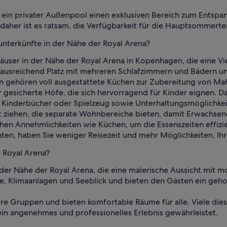
et ein privater Außenpool einen exklusiven Bereich zum Ents
daher ist es ratsam, die Verfügbarkeit für die Hauptsommerte
unterkünfte in der Nähe der Royal Arena?
häuser in der Nähe der Royal Arena in Kopenhagen, die eine V
 ausreichend Platz mit mehreren Schlafzimmern und Bädern un
n gehören voll ausgestattete Küchen zur Zubereitung von Mahl
gesicherte Höfe, die sich hervorragend für Kinder eignen. Da
Kinderbücher oder Spielzeug sowie Unterhaltungsmöglichkei
cht ziehen, die separate Wohnbereiche bieten, damit Erwachs
schen Annehmlichkeiten wie Küchen, um die Essenszeiten effizi
ten, haben Sie weniger Reisezeit und mehr Möglichkeiten, Ihr
 Royal Arena?
n der Nähe der Royal Arena, die eine malerische Aussicht mit
e, Klimaanlagen und Seeblick und bieten den Gästen ein geho
ere Gruppen und bieten komfortable Räume für alle. Viele die
n angenehmes und professionelles Erlebnis gewährleistet.