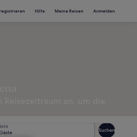
registrieren
Hilfe
Meine Reisen
Anmelden
rena
n Reisezeitraum an, um die
äste
Suchen
Gäste