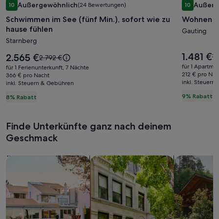
Außergewöhnlich
Außerg
10
(24 Bewertungen)
10
für
für
10 von 10, Außergewöhnlich, (24 Bewertungen)
10 von 10,
Schwimmen im See (fünf Min.), sofort wie zu
Wohnen i
Schwimmen
Wohnen
hause fühlen
im
im
Gauting
Starnberg
See
Grünen
(fünf
am
Der
1.481 €
Der
2.565 €
D
1.
Der
2.792 €
Preis
Min.),
Preis
Stadtra
al
alte
für 1 Apartme
für 1 Ferienunterkunft, 7 Nächte
beträgt
beträgt
Pr
Preis
212 € pro Nac
sofort
366 € pro Nacht
von
1.481 €.
2.565 €.
inkl. Steuern
w
inkl. Steuern & Gebühren
war
wie
Münche
1.
2.792 €,
9% Rabatt
8% Rabatt
zu
si
siehe
we
hause
weitere
In
Informationen
fühlen
Finde Unterkünfte ganz nach deinem
z
zum
St
Geschmack
Standardpreis.
Suche nach Ferienhäusern
Suche nach Ferienwohnungen oder 
Suche nach 