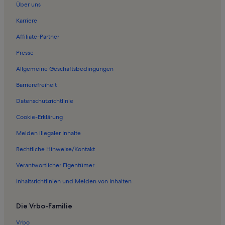
Über uns
Ferienwohnungen in Bayerische Staatsoper
Karriere
Ferienwohnungen in Stadtzentrum von München
Affiliate-Partner
Ferienwohnungen in Fünf Höfe
Presse
Ferienwohnungen in Bier- und Oktoberfestmuseum
Allgemeine Geschäftsbedingungen
Ferienwohnungen in Bayern
Barrierefreiheit
Ferienwohnungen in Musikinstrumenten-Museum
Datenschutzrichtlinie
Ferienwohnungen in Hofkapelle
Ferienwohnungen in München
Cookie-Erklärung
Ferienwohnungen in Hofbräuhaus
Melden illegaler Inhalte
Ferienwohnungen in Grottenhof
Rechtliche Hinweise/Kontakt
Ferienwohnungen in Artothek Stadtischer Bildverleih und Galerie
Verantwortlicher Eigentümer
Ferienwohnungen in Oberbayern
Inhaltsrichtlinien und Melden von Inhalten
Ferienwohnungen in Frauenkirche
Die Vrbo-Familie
Ferienwohnungen und Apartments in Planegg
Häuser in Aschheim
Vrbo