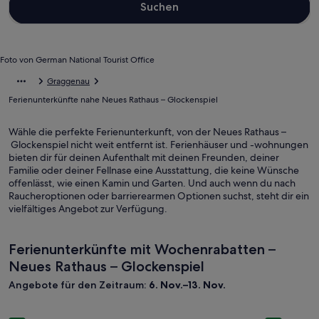
Suchen
Foto von German National Tourist Office
Graggenau
Ferienunterkünfte nahe Neues Rathaus – Glockenspiel
Wähle die perfekte Ferienunterkunft, von der Neues Rathaus –
Glockenspiel nicht weit entfernt ist. Ferienhäuser und -wohnungen
bieten dir für deinen Aufenthalt mit deinen Freunden, deiner
Familie oder deiner Fellnase eine Ausstattung, die keine Wünsche
offenlässt, wie einen Kamin und Garten. Und auch wenn du nach
Raucheroptionen oder barrierearmen Optionen suchst, steht dir ein
vielfältiges Angebot zur Verfügung.
Ferienunterkünfte mit Wochenrabatten –
Neues Rathaus – Glockenspiel
Angebote für den Zeitraum:
6. Nov.–13. Nov.
Bildergalerie
Schwimmen im See (fünf Min.), sofort wie zu hause fühlen
Bilderga
Wohnen im