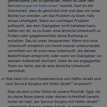
gemeinsame Zeit zu genießen. Wenn du über den
Service
buchst, hast du die
Sorglos mit FeWo-direkt™
Gewissheit, dass du geschützt bist und dass wir unser
Bestes tun werden, um das Problem zu lösen, falls
etwas schiefgeht. Wenn ein wichtiges Problem
auftaucht, das dein Gastgeber nicht beheben kann,
helfen wir dir, es zu lösen, eine ähnliche Unterkunft zu
finden oder gegebenenfalls deine Buchung zu
erstatten. Das ist unser Versprechen. Wenn sich eine
Unterkunft erheblich von ihrem Inserat unterscheidet,
vermitteln wir dir eine neue Unterkunft, die deinen
Bedürfnissen entspricht, oder wenn ein Gastgeber vor
deinem Aufenthalt storniert, steht dir ein engagiertes
Team zur Seite, das dir eine ähnliche Unterkunft
vermittelt.
Was kann ich vom Kundenservice von FeWo-direkt und
vom Service Sorglos mit FeWo-direkt™ erwarten?
Dass du dich sicher fühlst ist unsere Priorität. Egal, ob
du deine Reise planst oder deinen Aufenthalt bereits
hinter dir hast, der Service Sorglos mit FeWo-direkt™
unterstützt dich bei jedem Schritt. In dringenden