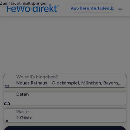
Zum Hauptinhalt springen
App herunterladen
Ferienunterkünfte nahe Neues
Rathaus – Glockenspiel
Wir haben 620 Ferienunterkünfte gefunden. Bitte gib
deinen Reisezeitraum an, um die Verfügbarkeit zu
prüfen.
Wo soll’s hingehen?
Neues Rathaus – Glockenspiel, München, Bayern, Deu
Daten
Gäste
2 Gäste