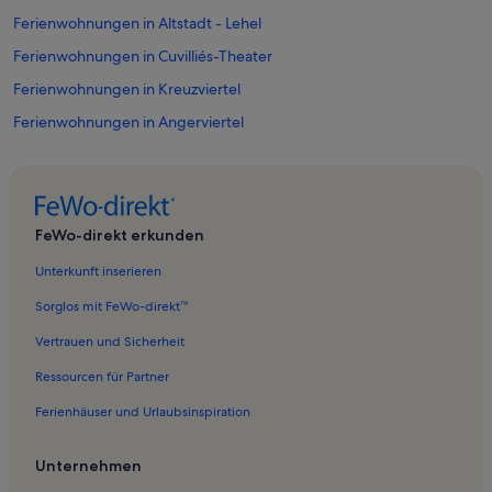
Ferienwohnungen in Altstadt - Lehel
Ferienwohnungen in Cuvilliés-Theater
Ferienwohnungen in Kreuzviertel
Ferienwohnungen in Angerviertel
Ferienwohnungen in Hackenviertel
Ferienwohnungen in Kunsthalle der Hypo-Kulturstiftung
Ferienwohnungen in Siemens-Zentrale
FeWo-direkt erkunden
Ferienwohnungen in Peterskirche
Unterkunft inserieren
Ferienwohnungen in Deutsches Jagd- und Fischereimuseum
Sorglos mit FeWo-direkt™
Ferienwohnungen in Graggenau
Vertrauen und Sicherheit
Ferienwohnungen in Jüdisches Museum München
Ressourcen für Partner
Ferienwohnungen in Marienplatz
Ferienhäuser und Urlaubsinspiration
Ferienwohnungen in Residenztheater
Ferienwohnungen in Viktualienmarkt
Unternehmen
Ferienwohnungen in Kirche St. Michael