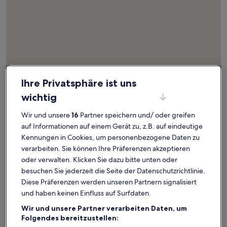
Karte
Weitere Informationen zu Neues Rathaus – Glockenspiel. Wi
Ihre Privatsphäre ist uns
mit
Attraktionen
wichtig
Wir und unsere
16
Partner speichern und/ oder greifen
auf Informationen auf einem Gerät zu, z.B. auf eindeutige
1
Kennungen in Cookies, um personenbezogene Daten zu
verarbeiten. Sie können Ihre Präferenzen akzeptieren
oder verwalten. Klicken Sie dazu bitte unten oder
besuchen Sie jederzeit die Seite der Datenschutzrichtlinie.
Diese Präferenzen werden unseren Partnern signalisiert
und haben keinen Einfluss auf Surfdaten.
Neues Rathaus – Glockenspiel
Wir und unsere Partner verarbeiten Daten, um
Folgendes bereitzustellen:
Neues Rathaus – Glockenspiel: