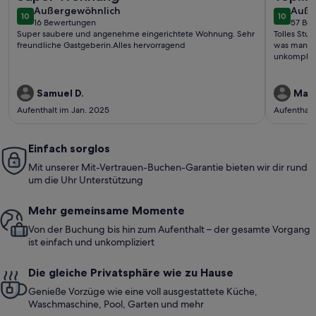
außergewöhnlich
auße
Außergewöhnlich
Auße
10
10
10 von 10
10 von 1
16 Bewertungen
57 Be
(16
(57
Super saubere und angenehme eingerichtete Wohnung. Sehr
Tolles Stud
bewertungen)
bewe
freundliche Gastgeberin.Alles hervorragend
was man br
unkomplizi
Samuel D.
Mari
Aufenthalt im Jan. 2025
Aufenthalt
Einfach sorglos
Mit unserer Mit-Vertrauen-Buchen-Garantie bieten wir dir rund
um die Uhr Unterstützung
Mehr gemeinsame Momente
Von der Buchung bis hin zum Aufenthalt – der gesamte Vorgang
ist einfach und unkompliziert
Die gleiche Privatsphäre wie zu Hause
Genieße Vorzüge wie eine voll ausgestattete Küche,
Waschmaschine, Pool, Garten und mehr