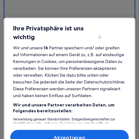
Karlsplatz/Stachus
Ihre Privatsphäre ist uns
Karlsplatz/Stachus: Finde deine
wichtig
perfekte Unterkunft
Wir und unsere
16
Partner speichern und/ oder greifen
auf Informationen auf einem Gerät zu, z.B. auf eindeutige
Weitere Infos zu Aldars Urban Suite No.6 mit Balkon, WLAN
Weitere I
Kennungen in Cookies, um personenbezogene Daten zu
verarbeiten. Sie können Ihre Präferenzen akzeptieren
oder verwalten. Klicken Sie dazu bitte unten oder
besuchen Sie jederzeit die Seite der Datenschutzrichtlinie.
Diese Präferenzen werden unseren Partnern signalisiert
und haben keinen Einfluss auf Surfdaten.
Wir und unsere Partner verarbeiten Daten, um
Folgendes bereitzustellen:
Verwendung genauer Standortdaten. Endgeräteeigenschaften zur
Identifikation aktiv abfragen. Speichern von oder Zugriff auf
Informationen auf einem Endgerät. Personalisierte Werbung und
Inhalte, Messung von Werbeleistung und der Performance von Inhalten,
Zielgruppenforschung sowie Entwicklung und Verbesserung von
Akzeptieren