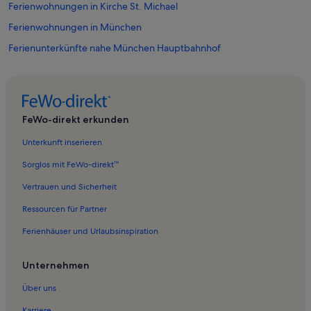
Ferienwohnungen in Kirche St. Michael
Ferienwohnungen in München
Ferienunterkünfte nahe München Hauptbahnhof
Ferienwohnungen in Kaufingerstraße
Ferienwohnungen in Kreuzviertel
Ferienwohnungen in Alter Botanischer Garten
FeWo-direkt erkunden
Ferienwohnungen in Deutsches Jagd- und Fischereimuseum
Unterkunft inserieren
Ferienwohnungen in Kunsthalle der Hypo-Kulturstiftung
Sorglos mit FeWo-direkt™
Ferienwohnungen in Altstadt - Lehel
Vertrauen und Sicherheit
Ferienwohnungen in Neues Rathaus – Glockenspiel
Ressourcen für Partner
Ferienwohnungen in Kindermuseum München
Ferienhäuser und Urlaubsinspiration
Ferienwohnungen in Königsplatz
Ferienwohnungen in Musikinstrumenten-Museum
Unternehmen
Ferienwohnungen in Ludwigsvorstadt-Kliniken
Über uns
Ferienwohnungen in Marienplatz
Karriere