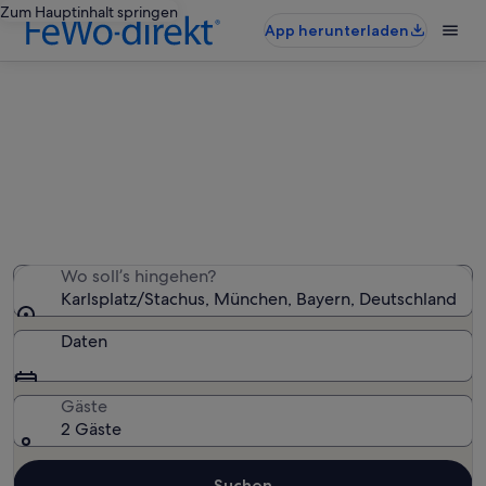
Zum Hauptinhalt springen
App herunterladen
Ferienunterkünfte nahe
Karlsplatz/Stachus
Wir haben 386 Ferienunterkünfte gefunden. Bitte gib
deinen Reisezeitraum an, um die Verfügbarkeit zu
prüfen.
Wo soll’s hingehen?
Karlsplatz/Stachus, München, Bayern, Deutschland
Daten
Gäste
2 Gäste
Suchen