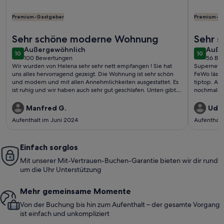
Premium-Gastgeber
Premium-G
Weitere Infos zu Oase am Olympiapark, 2 -Zi.-Wohnung, na
Weitere I
Sehr schöne moderne Wohnung
Sehr 
außergewöhnlich
auße
Außergewöhnlich
Auße
10
10
10 von 10
10 von 1
100 Bewertungen
56 Be
(100
(56
Wir wurden von Helena sehr sehr nett empfangen ! Sie hat
Supernette
bewertungen)
bewe
uns alles hervorragend gezeigt. Die Wohnung ist sehr schön
FeWo lässt
und modern und mit allen Annehmlichkeiten ausgestattet. Es
tiptop. An
ist ruhig und wir haben auch sehr gut geschlafen. Unten gibt
nochmals 
es alle Dinge für den täglichen Bedarf, man braucht nichts
erste Adre
mitzunehmen. Auch gibt es Supermarkt, Bäcker, Pizzeria und
Manfred G.
Udo 
vieles mehr. Die U-Bahnstation ist gleich in der Nähe.
Aufenthalt im Juni 2024
Aufenthalt
Einfach sorglos
Mit unserer Mit-Vertrauen-Buchen-Garantie bieten wir dir rund
um die Uhr Unterstützung
Mehr gemeinsame Momente
Von der Buchung bis hin zum Aufenthalt – der gesamte Vorgang
ist einfach und unkompliziert