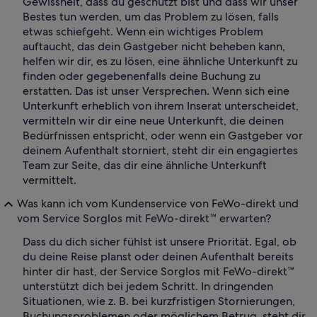
Gewissheit, dass du geschützt bist und dass wir unser
Bestes tun werden, um das Problem zu lösen, falls
etwas schiefgeht. Wenn ein wichtiges Problem
auftaucht, das dein Gastgeber nicht beheben kann,
helfen wir dir, es zu lösen, eine ähnliche Unterkunft zu
finden oder gegebenenfalls deine Buchung zu
erstatten. Das ist unser Versprechen. Wenn sich eine
Unterkunft erheblich von ihrem Inserat unterscheidet,
vermitteln wir dir eine neue Unterkunft, die deinen
Bedürfnissen entspricht, oder wenn ein Gastgeber vor
deinem Aufenthalt storniert, steht dir ein engagiertes
Team zur Seite, das dir eine ähnliche Unterkunft
vermittelt.
Was kann ich vom Kundenservice von FeWo-direkt und
vom Service Sorglos mit FeWo-direkt™ erwarten?
Dass du dich sicher fühlst ist unsere Priorität. Egal, ob
du deine Reise planst oder deinen Aufenthalt bereits
hinter dir hast, der Service Sorglos mit FeWo-direkt™
unterstützt dich bei jedem Schritt. In dringenden
Situationen, wie z. B. bei kurzfristigen Stornierungen,
Buchungsproblemen oder möglichem Betrug, steht dir