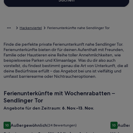
Hackenviertel
Ferienunterkünfte nahe Sendlinger Tor
Finde die perfekte private Ferienunterkunft nahe Sendlinger Tor.
Ferienunterkünfte bieten dir für deinen Aufenthalt mit Freunden,
Familie oder Haustieren eine Reihe toller Annehmlichkeiten, wie
beispielsweise Parken und Klimaanlage. Was du dir also auch
vorstellst, du findest bestimmt genau die Art von Unterkunft, die all
deine Bedürfnisse erfüllt – das Angebot bei uns ist vielfältig und
umfasst barrierearme oder Nichtraucheroptionen.
Ferienunterkünfte mit Wochenrabatten –
Sendlinger Tor
Angebote für den Zeitraum:
6. Nov.–13. Nov.
Bildergalerie
Schwimmen im See (fünf Min.), sofort wie zu hause fühlen
Bilderga
Wohnen im
Außergewöhnlich
Außerg
10
(24 Bewertungen)
10
für
für
10 von 10, Außergewöhnlich, (24 Bewertungen)
10 von 10,