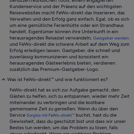
benutzerfreundlichen Tools, einem engagierten
Kundenservice und der Präsenz auf den wichtigsten
Reisewebsites macht FeWo-direkt das Inserieren, das
Verwalten und den Erfolg ganz einfach. Egal, ob es sich
um eine gemütliche Ferienhütte oder ein Strandhaus
handelt, Eigentümer können ihre Unterkunft in ein
herausragendes Reiseziel verwandeln,
Gastgeber werden
und FeWo-direkt die schwere Arbeit auf dem Weg zum
Erfolg erledigen lassen. Gastgeber, die schnell und
zuverlässig kommunizieren und konsistent ein
herausragendes Gästeerlebnis bieten, verdienen
zusätzlich das Premium-Gastgeber-Logo.
Was ist FeWo-direkt™ und wie funktioniert es?
FeWo-direkt hat es sich zur Aufgabe gemacht, den
Gästen zu helfen, sich zu entspannen, wieder mehr Zeit
miteinander zu verbringen und die kostbare
gemeinsame Zeit zu genießen. Wenn du über den
Service
buchst, hast du die
Sorglos mit FeWo-direkt™
Gewissheit, dass du geschützt bist und dass wir unser
Bestes tun werden, um das Problem zu lösen, falls
etwas schiefgeht. Wenn ein wichtiges Problem