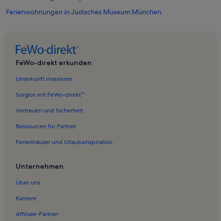
Ferienwohnungen in Jüdisches Museum München
Ferienwohnungen in Viktualienmarkt
Ferienwohnungen in Kirche St. Michael
Ferienwohnungen in Glockenbach
FeWo-direkt erkunden
Ferienwohnungen in Oberbayern
Unterkunft inserieren
Ferienwohnungen in Ludwigsvorstadt-Kliniken
Sorglos mit FeWo-direkt™
Ferienwohnungen in Hackenviertel
Vertrauen und Sicherheit
Ferienwohnungen in Stadtzentrum von München
Ressourcen für Partner
Ferienwohnungen in Gärtnerplatz
Ferienhäuser und Urlaubsinspiration
Ferienwohnungen in Karlsplatz/Stachus
Ferienwohnungen in Am Alten Südlichen Friedhof
Unternehmen
Ferienwohnungen in Deutsches Jagd- und Fischereimuseum
Über uns
Ferienwohnungen in Ludwigsvorstadt-Isarvorstadt
Karriere
Ferienwohnungen in Altstadt - Lehel
Affiliate-Partner
Ferienwohnungen in Angerviertel