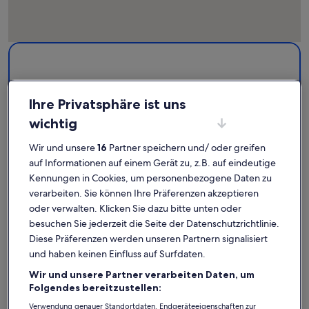
Karte
Weitere Informationen zu Sendlinger Tor. Wird in einem neu
mit
Attraktionen
Ihre Privatsphäre ist uns
wichtig
1
Wir und unsere
16
Partner speichern und/ oder greifen
auf Informationen auf einem Gerät zu, z.B. auf eindeutige
Kennungen in Cookies, um personenbezogene Daten zu
verarbeiten. Sie können Ihre Präferenzen akzeptieren
oder verwalten. Klicken Sie dazu bitte unten oder
Sendlinger Tor
besuchen Sie jederzeit die Seite der Datenschutzrichtlinie.
Diese Präferenzen werden unseren Partnern signalisiert
Sendlinger Tor: Finde deine
und haben keinen Einfluss auf Surfdaten.
perfekte Unterkunft
Wir und unsere Partner verarbeiten Daten, um
Folgendes bereitzustellen:
Verwendung genauer Standortdaten. Endgeräteeigenschaften zur