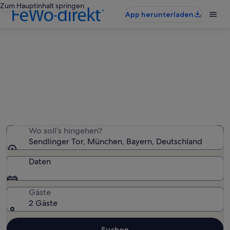
Zum Hauptinhalt springen
App herunterladen
Ferienunterkünfte nahe Sendlinger
Tor
Wir haben 627 Ferienunterkünfte gefunden. Bitte gib
deinen Reisezeitraum an, um die Verfügbarkeit zu
prüfen.
Wo soll’s hingehen?
Sendlinger Tor, München, Bayern, Deutschland
Daten
Gäste
2 Gäste
Suchen