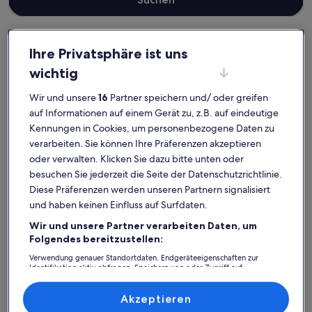
Ihre Privatsphäre ist uns
Landkreis München
wichtig
Ferienwohnungen und Apartments in Aschheim
Aschheim: Entdecke
Wir und unsere
16
Partner speichern und/ oder greifen
auf Informationen auf einem Gerät zu, z.B. auf eindeutige
Ferienwohnungen und
Kennungen in Cookies, um personenbezogene Daten zu
Apartments
verarbeiten. Sie können Ihre Präferenzen akzeptieren
oder verwalten. Klicken Sie dazu bitte unten oder
besuchen Sie jederzeit die Seite der Datenschutzrichtlinie.
Weitere Infos zu Ferienwohnung Stella
Weitere I
Diese Präferenzen werden unseren Partnern signalisiert
und haben keinen Einfluss auf Surfdaten.
Wir und unsere Partner verarbeiten Daten, um
Folgendes bereitzustellen:
Verwendung genauer Standortdaten. Endgeräteeigenschaften zur
Identifikation aktiv abfragen. Speichern von oder Zugriff auf
Informationen auf einem Endgerät. Personalisierte Werbung und
Inhalte, Messung von Werbeleistung und der Performance von Inhalten,
Zielgruppenforschung sowie Entwicklung und Verbesserung von
Akzeptieren
Angeboten.