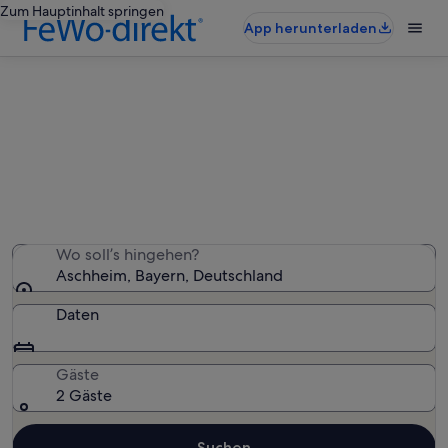
Zum Hauptinhalt springen
App herunterladen
Aschheim: Ferienwohnungen und
Apartments
Wir haben 305 Ferienwohnungen und Apartments
gefunden – gib deinen Reisezeitraum ein, um die
Verfügbarkeit zu prüfen
Wo soll’s hingehen?
Aschheim, Bayern, Deutschland
Daten
Gäste
2 Gäste
Suchen