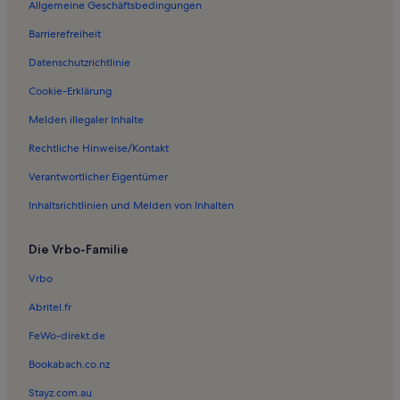
Allgemeine Geschäftsbedingungen
Ferienwohnungen in FC Bayern Erlebniswelt
Barrierefreiheit
Ferienwohnungen in Schwabing-Freimann
Datenschutzrichtlinie
Ferienwohnungen in Roberto Beach
Ferienwohnungen in Daglfing
Cookie-Erklärung
Ferienwohnungen in Dream-Bowl Palace
Melden illegaler Inhalte
Ferienwohnungen in Ismaning
Rechtliche Hinweise/Kontakt
Ferienwohnungen in Oberbayern
Verantwortlicher Eigentümer
Ferienwohnungen in Dornach
Inhaltsrichtlinien und Melden von Inhalten
Ferienwohnungen in Poing
Die Vrbo-Familie
Ferienwohnungen in Trudering-Riem
Ferienwohnungen in Neufinsing
Vrbo
Ferienwohnungen in Parsdorf
Abritel.fr
Ferienwohnungen in Berg am Laim
FeWo-direkt.de
Ferienwohnungen in Johanneskirchen
Bookabach.co.nz
Ferienwohnungen in Riem
Stayz.com.au