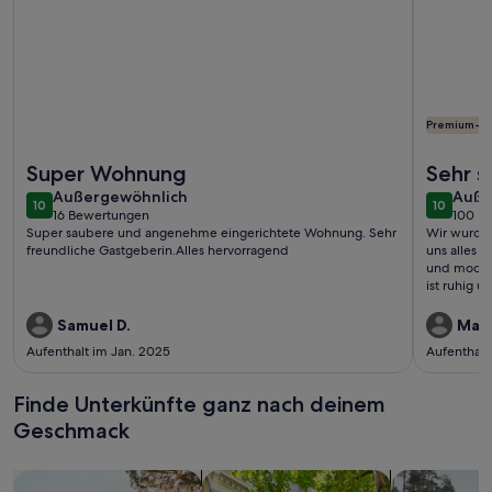
Premium-G
Weitere Infos zu Vermiete eine zwei Zimmer Ferienwohnung 
Weitere I
Super Wohnung
Sehr 
außergewöhnlich
auße
Außergewöhnlich
Auße
10
10
10 von 10
10 von 1
16 Bewertungen
100 B
(16
(100
Super saubere und angenehme eingerichtete Wohnung. Sehr
Wir wurden
bewertungen)
bewe
freundliche Gastgeberin.Alles hervorragend
uns alles 
und modern
ist ruhig 
es alle Din
mitzunehme
Samuel D.
Man
vieles mehr
Aufenthalt im Jan. 2025
Aufenthalt
Finde Unterkünfte ganz nach deinem
Geschmack
Suche nach Ferienhäusern
Suche nach Ferienwohnungen oder 
Suche nach 