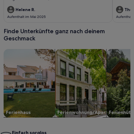
gelegt wird. Besonders genossen haben wir die ruhige Lage
und den traumhaften Blick aus dem Fenster ins Tal und auf
Helene R.
Thom
den Watzmann – einfach herrlich!Ein echtes Highlight war der
Aufenthalt im Mai 2025
Aufenthalt
Brötchenservice am Morgen sowie die frischen Eier von den
eigenen Hühnern – ein toller Start in den Tag. Die Gastgeber
waren ausgesprochen freundlich und hilfsbereit, ohne
Finde Unterkünfte ganz nach deinem
aufdringlich zu sein. Man fühlt sich sofort willkommen.Die
Geschmack
Lage ist ideal für Ausflüge in die Region und gleichzeitig
wunderbar ruhig, um zu entspannen. Wir kommen gerne
wieder und können diese Unterkunft uneingeschränkt
Suche nach Ferienhäusern
Suche nach Ferienwohnungen oder 
Suche nach 
empfehlen!
Ferienhaus
Ferienwohnung/Apartment
Ferienhütt
Einfach sorglos