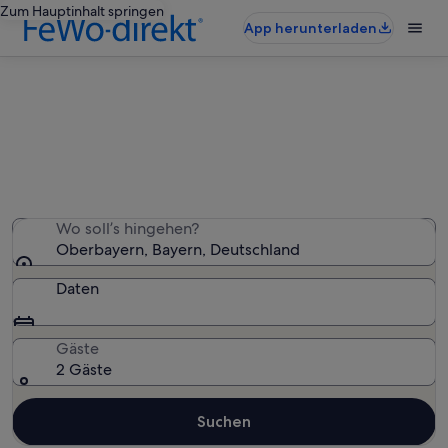
Zum Hauptinhalt springen
App herunterladen
Oberbayern: Landhäuser
Wir haben 2.134 Landhäuser gefunden – gib deinen
Reisezeitraum ein, um die Verfügbarkeit zu prüfen
Wo soll’s hingehen?
Oberbayern, Bayern, Deutschland
Daten
Gäste
2 Gäste
Suchen