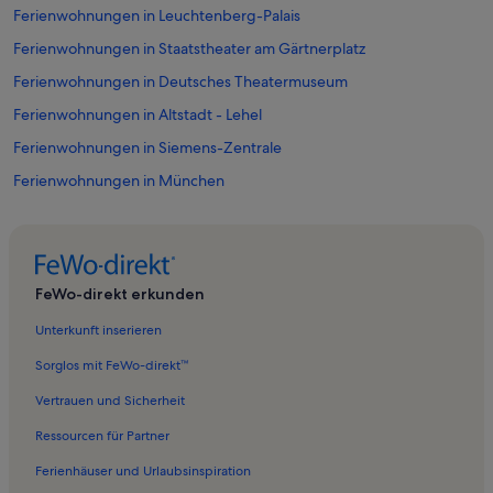
Ferienwohnungen in Leuchtenberg-Palais
Ferienwohnungen in Staatstheater am Gärtnerplatz
Ferienwohnungen in Deutsches Theatermuseum
Ferienwohnungen in Altstadt - Lehel
Ferienwohnungen in Siemens-Zentrale
Ferienwohnungen in München
Ferienwohnungen in Theatinerkirche
Ferienwohnungen in Rindermarkt
Ferienwohnungen in Deutsches Museum
FeWo-direkt erkunden
Ferienwohnungen in Artothek Stadtischer Bildverleih und Galerie
Unterkunft inserieren
Ferienwohnungen in Kunsthalle der Hypo-Kulturstiftung
Sorglos mit FeWo-direkt™
Ferienwohnungen in Hackenviertel
Vertrauen und Sicherheit
Ferienunterkünfte nahe München Hauptbahnhof
Ressourcen für Partner
Ferienwohnungen in Kaufingerstraße
Ferienhäuser und Urlaubsinspiration
Ferienwohnungen in Staatliche Sammlung für Ägyptische Kunst