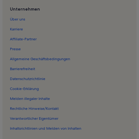
Ferienwohnungen in Bier- und Oktoberfestmuseum
Unternehmen
Ferienwohnungen in Graggenau
Über uns
Ferienwohnungen in Residenz
Karriere
Ferienwohnungen in Odeonsplatz
Affiliate-Partner
Ferienwohnungen in Viktualienmarkt
Presse
Ferienwohnungen in Kirche St. Michael
Allgemeine Geschäftsbedingungen
Ferienwohnungen in Bayerische Staatsoper
Barrierefreiheit
Ferienwohnungen in Fünf Höfe
Datenschutzrichtlinie
Ferienwohnungen in Kreuzviertel
Ferienwohnungen in Hofbräuhaus
Cookie-Erklärung
Ferienwohnungen in Grottenhof
Melden illegaler Inhalte
Ferienwohnungen in Museum Fünf Kontinente
Rechtliche Hinweise/Kontakt
Ferienwohnungen in Deutsches Museum
Verantwortlicher Eigentümer
Ferienwohnungen in Residenztheater
Inhaltsrichtlinien und Melden von Inhalten
Ferienwohnungen in Stadtzentrum von München