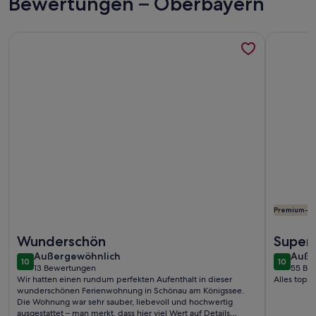
Bewertungen – Oberbayern
Weitere Infos zu Ferienwohnung 1 bis 2 Personen, 32 qm, Ni
Weitere I
Premium-G
Weitere Infos zu Ferienwohnung 1 bis 2 Personen, 32 qm, Ni
Weitere I
Wunderschön
Supers
außergewöhnlich
auße
Außergewöhnlich
beiein
Auße
10
10
10 von 10
10 von 1
13 Bewertungen
55 Be
(13
(55
Wir hatten einen rundum perfekten Aufenthalt in dieser
Alles top…
bewertungen)
bewe
wunderschönen Ferienwohnung in Schönau am Königssee.
Die Wohnung war sehr sauber, liebevoll und hochwertig
ausgestattet – man merkt, dass hier viel Wert auf Details