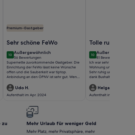
Premium-Gastgeber
nd Bachrauschen
erienwohnung in Pastetten Lkr.Erding
Foto von Ruhige, zentrale Lage im Münchner Süden,
Foto von Ruhiges App
Sehr schöne FeWo
Tolle ruhige
Wohnung mit su
außergewöhnlich
außergewöhnlich
Außergewöhnlich
Außergewöhnlich
10
10
Anbindung
10 von 10
10 von 10
56 Bewertungen
81 Bewertungen
(56
(81
Supernette zuvorkommende Gastgeber. Die
Ich war sehr positiv überras
bewertungen)
bewertungen)
Einrichtung der FeWo lässt keine Wünsche
Wohnung und kann sie wär
offen und die Sauberkeit war tiptop.
Sehr ruhig und trotzdem sc
Anbindung an den ÖPNV ist sehr gut. Wenn
dank Bushaltestelle mit nur
wir nochmals nach München kommen sollten
Entfernung. Gerne wiede
wäre das unsere erste Adresse 👍
Udo H.
Helga R.
Aufenthalt im Apr. 2024
Aufenthalt im März 2024
e zu
Mehr Urlaub für weniger Geld
Mehr Platz, mehr Privatsphäre, mehr