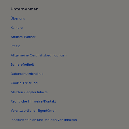
Ferienwohnungen in Siemens-Zent
Unternehmen
Ferienwohnungen in Kunsthalle de
Über uns
Ferienwohnungen in Bayern
Karriere
Ferienwohnungen in Peterskirche
Affiliate-Partner
Ferienwohnungen in Hofbräuhaus
Presse
Ferienwohnungen in Oberbayern
Allgemeine Geschäftsbedingungen
Ferienwohnungen und Apartments 
Barrierefreiheit
Ferienwohnungen und Apartments
Datenschutzrichtlinie
Häuser in Aschheim
Cookie-Erklärung
Ferienwohnungen und Apartments 
Melden illegaler Inhalte
Ferienwohnungen und Apartments 
Rechtliche Hinweise/Kontakt
h
Ferienunterkünfte für Familien in
Häuser in München
Verantwortlicher Eigentümer
Ferienunterkünfte am See in Mün
Inhaltsrichtlinien und Melden von Inhalten
Ferienwohnungen und Apartments