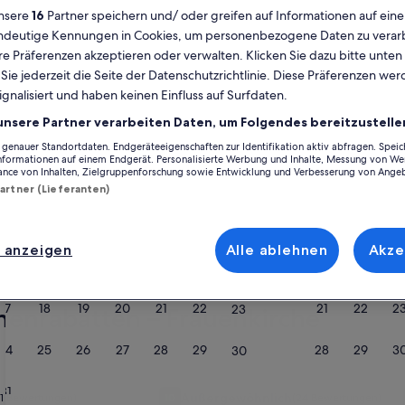
nsere
16
Partner speichern und/ oder greifen auf Informationen auf ein
Kalender
eindeutige Kennungen in Cookies, um personenbezogene Daten zu verarb
e Präferenzen akzeptieren oder verwalten. Klicken Sie dazu bitte unten
Derzeit
August 2026
ie jederzeit die Seite der Datenschutzrichtlinie. Diese Präferenzen we
werden
ignalisiert und haben keinen Einfluss auf Surfdaten.
die
Monate
Montag
Dienstag
Mittwoch
Donnerstag
Freitag
Samstag
Sonntag
Montag
Die
Mo
Di
Mi
Do
Fr
Sa
So
Mo
Di
unsere Partner verarbeiten Daten, um Folgendes bereitzustelle
August
enauer Standortdaten. Endgeräteeigenschaften zur Identifikation aktiv abfragen. Spei
2026
Informationen auf einem Endgerät. Personalisierte Werbung und Inhalte, Messung von We
ance von Inhalten, Zielgruppenforschung sowie Entwicklung und Verbesserung von Ange
und
1
1
2
2
ayern
München
Kreuzviertel
Ferienunterkünfte nahe Frauenkirche
Partner (Lieferanten)
September
2026
3
4
5
6
7
8
7
8
9
9
he. Ferienunterkünfte bieten dir für deinen Aufenthalt eine Reihe tolle
angezeigt.
 die allen gefällt und allen Bedürfnissen gerecht wird – das Angebot be
 anzeigen
Alle ablehnen
Akze
10
11
12
13
14
15
14
15
1
16
17
18
19
20
21
22
21
22
2
23
henrabatten – Frauenkirche
24
25
26
27
28
29
28
29
3
30
d Bergen
rie
ylisches Haus 5min vom Starnberrger See
Bildergalerie
Schwimmen im See (fünf Min.), sofort
31
Außergewöhnlich
21 Bewertungen)
10
(24 Bewertungen)
hr gut, (21 Bewertungen)
10 von 10, Außergewöhnlich, (24 Bewertung