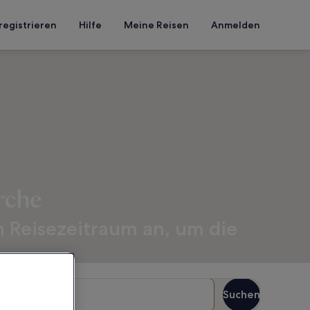
registrieren
Hilfe
Meine Reisen
Anmelden
rche
n Reisezeitraum an, um die
äste
Suchen
Gäste