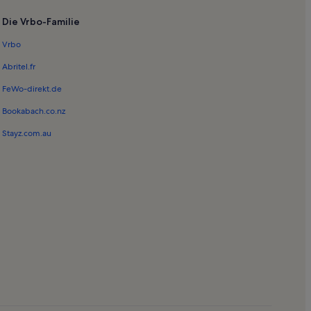
rale
Die Vrbo-Familie
r Hypo-Kulturstiftung
Vrbo
Abritel.fr
FeWo-direkt.de
Bookabach.co.nz
Stayz.com.au
in Unterhaching
 in Ottobrunn
in Unterföhring
in Gräfelfing
 München
chen
 in Planegg