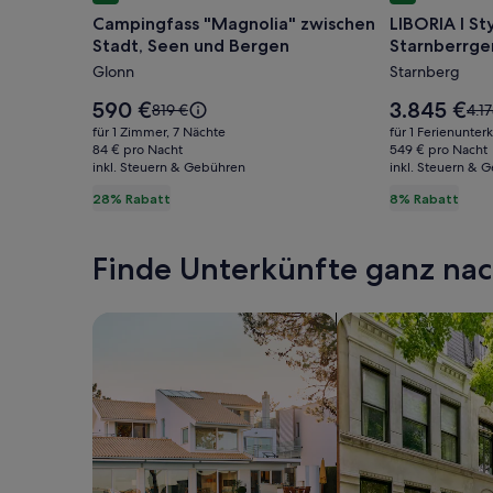
für
für
Campingfass "Magnolia" zwischen
LIBORIA I St
Campingfass
LIBORIA
Stadt, Seen und Bergen
Starnberrge
"Magnolia"
I
Glonn
Starnberg
zwischen
Stylisches
Stadt,
Haus
Der
Der
590 €
3.845 €
Der
Der
819 €
4.1
Seen
Preis
5min
Preis
alte
alte
für 1 Zimmer, 7 Nächte
für 1 Ferienunter
beträgt
beträgt
Preis
Prei
und
84 € pro Nacht
vom
549 € pro Nacht
590 €.
3.845 €.
inkl. Steuern & Gebühren
war
inkl. Steuern & 
war
Bergen
Starnberr
819 €,
4.17
28% Rabatt
8% Rabatt
See
siehe
sie
weitere
wei
Informationen
Inf
Finde Unterkünfte ganz n
zum
zu
Standardpreis.
Sta
Suche nach Ferienhäusern
Suche nach Ferien