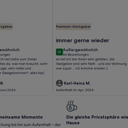
stgeber
Premium-Gastgeber
g in Bayern (LK Erding)
llisches und lichtdurchflutetes Ferien-Studio mit Bergblick u
Foto von Gemütlich eingerichtete F
immer gerne wieder
ewöhnlich
außergewöhnlich
ewöhnlich
Außergewöhnlich
10
10 von 10
tungen
66 Bewertungen
(66
mit viel Liebe zum Detail
es hat mir bei ihnen sehr gefallen, die
ungen)
bewertungen)
alles da, was man braucht, swhr
Gastgeber sind sehr Nett... und die Wohnung
Lage, sehr nette und
war super.... ich komme wieder;.)
 Gastgeberinnen*, alles top!
R.
Karl-Heinz M.
 Juni 2024
Aufenthalt im Apr. 2024
meinsame Momente
Die gleiche Privatsphäre wi
Hause
hung bis hin zum Aufenthalt – der