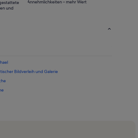
Annehmlichkeiten – mehr Wert
gestattete
ten und
hael
ischer Bildverleih und Galerie
che
he
Museum München
m von München
umenten-Museum