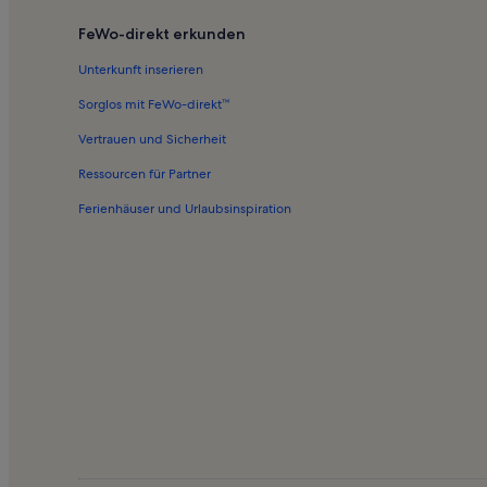
Ferienwohnungen in Neues Rathaus
FeWo-direkt erkunden
Ferienwohnungen in Kreuzviertel
Unterkunft inserieren
Ferienwohnungen in Hofkapelle
Sorglos mit FeWo-direkt™
Ferienwohnungen in Cuvilliés-Theater
Vertrauen und Sicherheit
Ferienwohnungen in Residenztheater
Ressourcen für Partner
Ferienwohnungen in Grottenhof
Ferienhäuser und Urlaubsinspiration
Häuser in Unterhaching
Häuser in Ottobrunn
Longstay in Ottobrunn
Ferienwohnungen und Apartments in Aschheim
Ferienwohnungen und Apartments in Bogenhausen
Ferienwohnungen und Apartments in Ramersdorf - Perlac
Hotels in München
Haustierfreundliche Ferienunterkünfte in München
Longstay in München (und Umgebung)