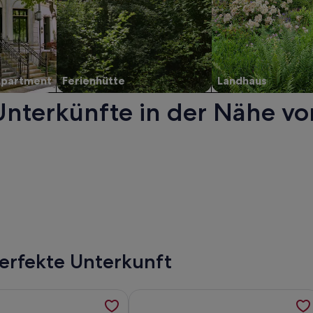
Apartment
Ferienhütte
Landhaus
Unterkünfte in der Nähe v
inem neuen Fenster geöffnet.
perfekte Unterkunft
, Megawannen, Salon, Bibliothek, Park, Bar, Pool, werden in 
ormationen zu DEIN APART München, werden in einem neuen 
Weitere Informationen zu Adina Ap