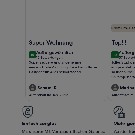
Premium-Ga
Foto von Vermiete eine zwei Zimmer Ferienwohnun
Foto von Idy
Super Wohnung
Top!!!
außergewöhnlich
außerg
Außergewöhnlich
Außerg
10
10
10 von 10
10 von 10
16 Bewertungen
57 Bewer
(16
(57
Super saubere und angenehme
Tolles Studio 
bewertungen)
bewert
eingerichtete Wohnung. Sehr freundliche
eingerichtet, 
Gastgeberin.Alles hervorragend
sauber, super 
unkomplizierte
Samuel D.
Marina 
Aufenthalt im Jan. 2025
Aufenthalt im
Einfach sorglos
Mehr ge
Mit unserer Mit-Vertrauen-Buchen-Garantie
Von der Buc