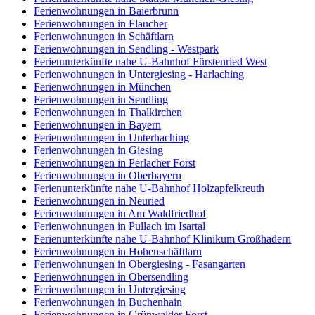
Ferienwohnungen in Baierbrunn
Ferienwohnungen in Flaucher
Ferienwohnungen in Schäftlarn
Ferienwohnungen in Sendling - Westpark
Ferienunterkünfte nahe U-Bahnhof Fürstenried West
Ferienwohnungen in Untergiesing - Harlaching
Ferienwohnungen in München
Ferienwohnungen in Sendling
Ferienwohnungen in Thalkirchen
Ferienwohnungen in Bayern
Ferienwohnungen in Unterhaching
Ferienwohnungen in Giesing
Ferienwohnungen in Perlacher Forst
Ferienwohnungen in Oberbayern
Ferienunterkünfte nahe U-Bahnhof Holzapfelkreuth
Ferienwohnungen in Neuried
Ferienwohnungen in Am Waldfriedhof
Ferienwohnungen in Pullach im Isartal
Ferienunterkünfte nahe U-Bahnhof Klinikum Großhadern
Ferienwohnungen in Hohenschäftlarn
Ferienwohnungen in Obergiesing - Fasangarten
Ferienwohnungen in Obersendling
Ferienwohnungen in Untergiesing
Ferienwohnungen in Buchenhain
Ferienwohnungen in Grünwalder Forst