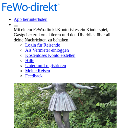
App herunterladen
Mit einem FeWo-direkt-Konto ist es ein Kinderspiel,
Gastgeber zu kontaktieren und den Überblick über all
deine Nachrichten zu behalten.
Login für Reisende
Als Vermieter einloggen
Kostenloses Konto erstellen
Hilfe
Unterkunft registrieren
Meine Reisen
Feedback