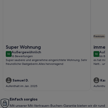
Premium-G
Weitere Infos zu Vermiete eine zwei Zimmer Ferienwohnung 
Weitere I
Super Wohnung
immer
außergewöhnlich
auße
Außergewöhnlich
Auße
10
10
10 von 10
10 von 1
16 Bewertungen
66 Be
(16
(66
Super saubere und angenehme eingerichtete Wohnung. Sehr
es hat mir 
bewertungen)
bewe
freundliche Gastgeberin.Alles hervorragend
Nett... un
Samuel D.
Karl
Aufenthalt im Jan. 2025
Aufenthalt
Einfach sorglos
Mit unserer Mit-Vertrauen-Buchen-Garantie bieten wir dir rund