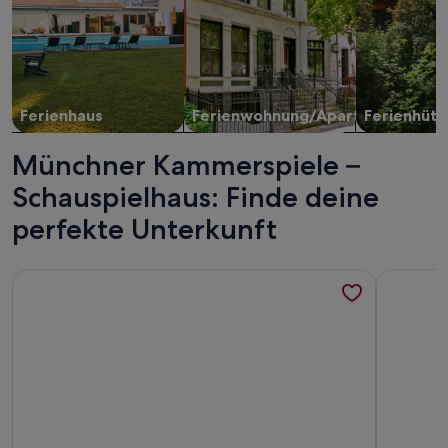
Ferienhaus
Ferienwohnung/Apartment
Ferienhütt
Münchner Kammerspiele –
Schauspielhaus: Finde deine
perfekte Unterkunft
Weitere Infos zu Villa von Blofeld, Sauna, Megawannen, Salon
Weitere I