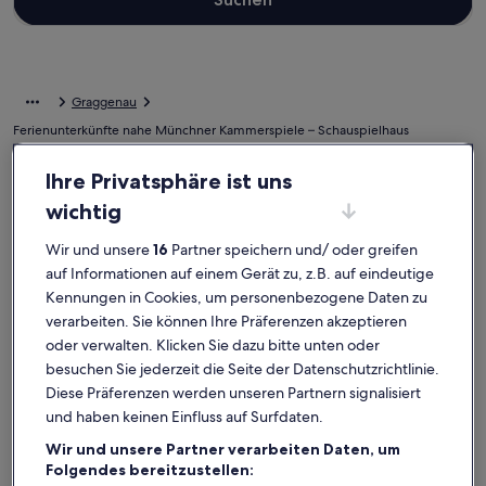
Graggenau
Ferienunterkünfte nahe Münchner Kammerspiele – Schauspielhaus
Ihre Privatsphäre ist uns
Wenn du für deinen Urlaub eine Übernachtungsmöglichkeit nahe
Münchner Kammerspiele – Schauspielhaus suchst, stöbere durch
wichtig
unsere Ferienunterkünfte und finde genau das Passende für dich.
Ganz gleich, mit wem du deinen Urlaub in einer Ferienunterkunft
Wir und unsere
16
Partner speichern und/ oder greifen
verbringst, ob mit Familie, Freunden oder deiner treuen Fellnase,
auf Informationen auf einem Gerät zu, z.B. auf eindeutige
euch erwarten all die Annehmlichkeiten, die eure gemeinsame Zeit
besonders machen werden. Was alles so dazugehört?
Kennungen in Cookies, um personenbezogene Daten zu
Beispielsweise ein Parkplatz und ein Pool. Und auch wenn du nach
verarbeiten. Sie können Ihre Präferenzen akzeptieren
Raucheroptionen oder barrierearmen Optionen suchst, wirst du bei
oder verwalten. Klicken Sie dazu bitte unten oder
uns bestimmt fündig.
besuchen Sie jederzeit die Seite der Datenschutzrichtlinie.
Diese Präferenzen werden unseren Partnern signalisiert
Ferienunterkünfte mit Wochenrabatten –
und haben keinen Einfluss auf Surfdaten.
Münchner Kammerspiele – Schauspielhaus
Wir und unsere Partner verarbeiten Daten, um
Folgendes bereitzustellen:
Angebote für den Zeitraum:
6. Nov.–13. Nov.