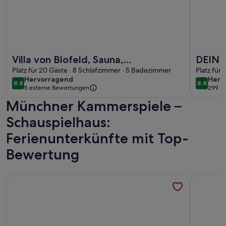
Weitere Infos zu Villa von Blofeld, Sauna, Megawannen, Salon
Weitere I
Villa von Blofeld, Sauna,
DEIN 
Megawannen, Salon, Bibliothek,
Platz für 20 Gäste · 8 Schlafzimmer · 5 Badezimmer
Platz für 
hervorragend
herv
Hervorragend
Herv
Park, Bar, Pool
8,8
8,8
8,8 von 10
8,8 von 
5 externe Bewertungen
299 B
(299
Münchner Kammerspiele –
bewe
Schauspielhaus:
Ferienunterkünfte mit Top-
Bewertung
Weitere Infos zu Vermiete eine zwei Zimmer Ferienwohnung 
Weitere I