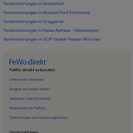
Ferienwohnungen in Grottenhof
Ferienwohnungen in Museum Fünf Kontinente
Ferienwohnungen in Graggenau
Ferienwohnungen in Neues Rathaus – Glockenspiel
Ferienwohnungen in GOP Varieté-Theater München
Ferienwohnungen in Residenztheater
Ferienwohnungen in Hofkapelle
Ferienwohnungen in Peterskirche
FeWo-direkt erkunden
Ferienwohnungen in Hofgarten
Unterkunft inserieren
Ferienwohnungen in Bayern
Sorglos mit FeWo-direkt™
Ferienwohnungen in Isartor
Vertrauen und Sicherheit
Ferienwohnungen in Fünf Höfe
Ressourcen für Partner
Ferienwohnungen in Viktualienmarkt
Ferienhäuser und Urlaubsinspiration
Ferienwohnungen in Bayerische Staatsoper
Ferienwohnungen in Staatliche Sammlung für Ägyptische Kunst
Unternehmen