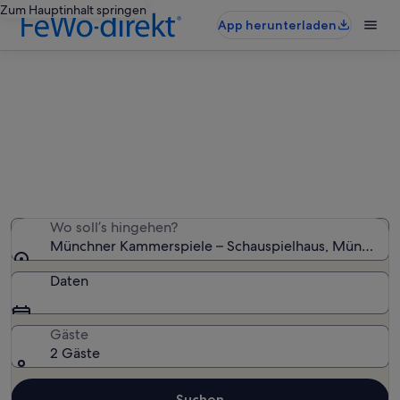
Zum Hauptinhalt springen
App herunterladen
Ferienunterkünfte nahe Münchner
Kammerspiele – Schauspielhaus
Wir haben 622 Ferienunterkünfte gefunden. Bitte gib
deinen Reisezeitraum an, um die Verfügbarkeit zu
prüfen.
Wo soll’s hingehen?
Münchner Kammerspiele – Schauspielhaus, München, 
Daten
Gäste
2 Gäste
Suchen