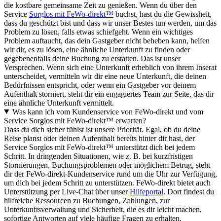
die kostbare gemeinsame Zeit zu genießen. Wenn du über den
Service
Sorglos mit FeWo-direkt™
buchst, hast du die Gewissheit,
dass du geschützt bist und dass wir unser Bestes tun werden, um das
Problem zu lösen, falls etwas schiefgeht. Wenn ein wichtiges
Problem auftaucht, das dein Gastgeber nicht beheben kann, helfen
wir dir, es zu lösen, eine ähnliche Unterkunft zu finden oder
gegebenenfalls deine Buchung zu erstatten. Das ist unser
Versprechen. Wenn sich eine Unterkunft erheblich von ihrem Inserat
unterscheidet, vermitteln wir dir eine neue Unterkunft, die deinen
Bedürfnissen entspricht, oder wenn ein Gastgeber vor deinem
Aufenthalt storniert, steht dir ein engagiertes Team zur Seite, das dir
eine ähnliche Unterkunft vermittelt.
Was kann ich vom Kundenservice von FeWo-direkt und vom
Service Sorglos mit FeWo-direkt™ erwarten?
Dass du dich sicher fühlst ist unsere Priorität. Egal, ob du deine
Reise planst oder deinen Aufenthalt bereits hinter dir hast, der
Service Sorglos mit FeWo-direkt™ unterstützt dich bei jedem
Schritt. In dringenden Situationen, wie z. B. bei kurzfristigen
Stornierungen, Buchungsproblemen oder möglichem Betrug, steht
dir der FeWo-direkt-Kundenservice rund um die Uhr zur Verfügung,
um dich bei jedem Schritt zu unterstützen. FeWo-direkt bietet auch
Unterstützung per Live-Chat über unser
Hilfeportal
. Dort findest du
hilfreiche Ressourcen zu Buchungen, Zahlungen, zur
Unterkunftsverwaltung und Sicherheit, die es dir leicht machen,
sofortige Antworten auf viele häufige Fragen zu erhalten.