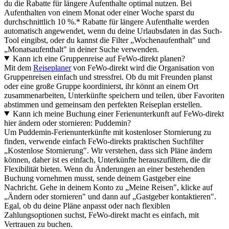
du die Rabatte für längere Aufenthalte optimal nutzen. Bei
Aufenthalten von einem Monat oder einer Woche sparst du
durchschnittlich 10 %.* Rabatte für längere Aufenthalte werden
automatisch angewendet, wenn du deine Urlaubsdaten in das Such-
Tool eingibst, oder du kannst die Filter „Wochenaufenthalt" und
„Monatsaufenthalt" in deiner Suche verwenden.
Kann ich eine Gruppenreise auf FeWo-direkt planen?
Mit dem
Reiseplaner
von FeWo-direkt wird die Organisation von
Gruppenreisen einfach und stressfrei. Ob du mit Freunden planst
oder eine große Gruppe koordinierst, ihr könnt an einem Ort
zusammenarbeiten, Unterkünfte speichern und teilen, über Favoriten
abstimmen und gemeinsam den perfekten Reiseplan erstellen.
Kann ich meine Buchung einer Ferienunterkunft auf FeWo-direkt
hier ändern oder stornieren: Puddemin?
Um Puddemin-Ferienunterkünfte mit kostenloser Stornierung zu
finden, verwende einfach FeWo-direkts praktischen Suchfilter
„Kostenlose Stornierung". Wir verstehen, dass sich Pläne ändern
können, daher ist es einfach, Unterkünfte herauszufiltern, die dir
Flexibilität bieten. Wenn du Änderungen an einer bestehenden
Buchung vornehmen musst, sende deinem Gastgeber eine
Nachricht. Gehe in deinem Konto zu „Meine Reisen", klicke auf
„Ändern oder stornieren" und dann auf „Gastgeber kontaktieren".
Egal, ob du deine Pläne anpasst oder nach flexiblen
Zahlungsoptionen suchst, FeWo-direkt macht es einfach, mit
Vertrauen zu buchen.