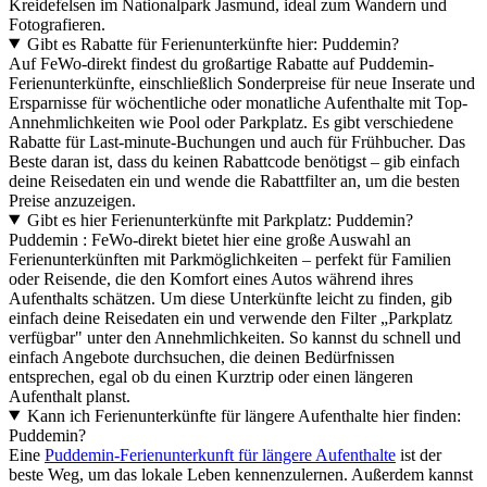
Kreidefelsen im Nationalpark Jasmund, ideal zum Wandern und
Fotografieren.
Gibt es Rabatte für Ferienunterkünfte hier: Puddemin?
Auf FeWo-direkt findest du großartige Rabatte auf Puddemin-
Ferienunterkünfte, einschließlich Sonderpreise für neue Inserate und
Ersparnisse für wöchentliche oder monatliche Aufenthalte mit Top-
Annehmlichkeiten wie Pool oder Parkplatz. Es gibt verschiedene
Rabatte für Last-minute-Buchungen und auch für Frühbucher. Das
Beste daran ist, dass du keinen Rabattcode benötigst – gib einfach
deine Reisedaten ein und wende die Rabattfilter an, um die besten
Preise anzuzeigen.
Gibt es hier Ferienunterkünfte mit Parkplatz: Puddemin?
Puddemin : FeWo-direkt bietet hier eine große Auswahl an
Ferienunterkünften mit Parkmöglichkeiten – perfekt für Familien
oder Reisende, die den Komfort eines Autos während ihres
Aufenthalts schätzen. Um diese Unterkünfte leicht zu finden, gib
einfach deine Reisedaten ein und verwende den Filter „Parkplatz
verfügbar" unter den Annehmlichkeiten. So kannst du schnell und
einfach Angebote durchsuchen, die deinen Bedürfnissen
entsprechen, egal ob du einen Kurztrip oder einen längeren
Aufenthalt planst.
Kann ich Ferienunterkünfte für längere Aufenthalte hier finden:
Puddemin?
Eine
Puddemin-Ferienunterkunft für längere Aufenthalte
ist der
beste Weg, um das lokale Leben kennenzulernen. Außerdem kannst