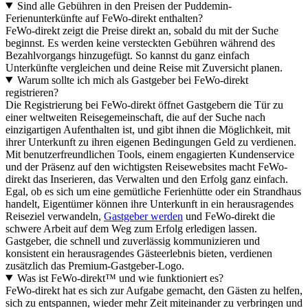
Sind alle Gebühren in den Preisen der Puddemin-
Ferienunterkünfte auf FeWo-direkt enthalten?
FeWo-direkt zeigt die Preise direkt an, sobald du mit der Suche
beginnst. Es werden keine versteckten Gebühren während des
Bezahlvorgangs hinzugefügt. So kannst du ganz einfach
Unterkünfte vergleichen und deine Reise mit Zuversicht planen.
Warum sollte ich mich als Gastgeber bei FeWo-direkt
registrieren?
Die Registrierung bei FeWo-direkt öffnet Gastgebern die Tür zu
einer weltweiten Reisegemeinschaft, die auf der Suche nach
einzigartigen Aufenthalten ist, und gibt ihnen die Möglichkeit, mit
ihrer Unterkunft zu ihren eigenen Bedingungen Geld zu verdienen.
Mit benutzerfreundlichen Tools, einem engagierten Kundenservice
und der Präsenz auf den wichtigsten Reisewebsites macht FeWo-
direkt das Inserieren, das Verwalten und den Erfolg ganz einfach.
Egal, ob es sich um eine gemütliche Ferienhütte oder ein Strandhaus
handelt, Eigentümer können ihre Unterkunft in ein herausragendes
Reiseziel verwandeln,
Gastgeber werden
und FeWo-direkt die
schwere Arbeit auf dem Weg zum Erfolg erledigen lassen.
Gastgeber, die schnell und zuverlässig kommunizieren und
konsistent ein herausragendes Gästeerlebnis bieten, verdienen
zusätzlich das Premium-Gastgeber-Logo.
Was ist FeWo-direkt™ und wie funktioniert es?
FeWo-direkt hat es sich zur Aufgabe gemacht, den Gästen zu helfen,
sich zu entspannen, wieder mehr Zeit miteinander zu verbringen und