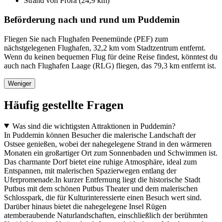
Strand von Prora (24,9 km)
Beförderung nach und rund um Puddemin
Fliegen Sie nach Flughafen Peenemünde (PEF) zum
nächstgelegenen Flughafen, 32,2 km vom Stadtzentrum entfernt.
Wenn du keinen bequemen Flug für deine Reise findest, könntest du
auch nach Flughafen Laage (RLG) fliegen, das 79,3 km entfernt ist.
Weniger
Häufig gestellte Fragen
Was sind die wichtigsten Attraktionen in Puddemin?
In Puddemin können Besucher die malerische Landschaft der
Ostsee genießen, wobei der nahegelegene Strand in den wärmeren
Monaten ein großartiger Ort zum Sonnenbaden und Schwimmen ist.
Das charmante Dorf bietet eine ruhige Atmosphäre, ideal zum
Entspannen, mit malerischen Spazierwegen entlang der
Uferpromenade.In kurzer Entfernung liegt die historische Stadt
Putbus mit dem schönen Putbus Theater und dem malerischen
Schlosspark, die für Kulturinteressierte einen Besuch wert sind.
Darüber hinaus bietet die nahegelegene Insel Rügen
atemberaubende Naturlandschaften, einschließlich der berühmten