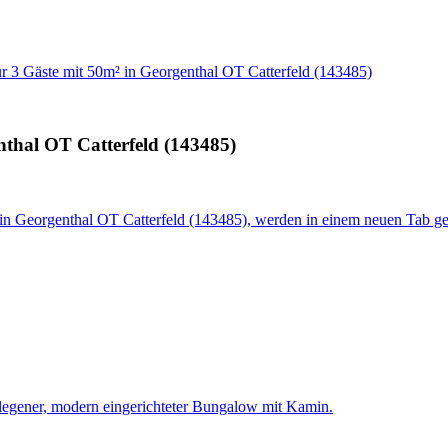
 3 Gäste mit 50m² in Georgenthal OT Catterfeld (143485)
thal OT Catterfeld (143485)
in Georgenthal OT Catterfeld (143485), werden in einem neuen Tab ge
egener, modern eingerichteter Bungalow mit Kamin.