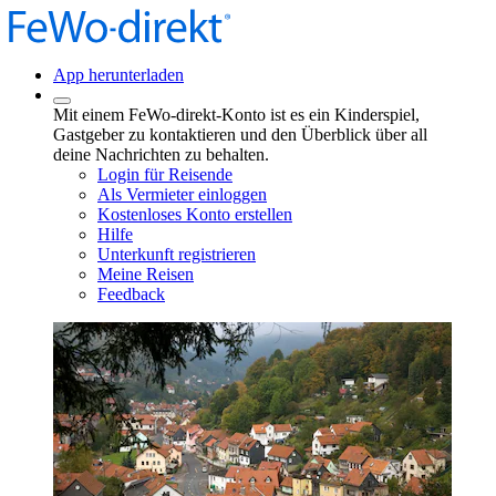
App herunterladen
Mit einem FeWo-direkt-Konto ist es ein Kinderspiel,
Gastgeber zu kontaktieren und den Überblick über all
deine Nachrichten zu behalten.
Login für Reisende
Als Vermieter einloggen
Kostenloses Konto erstellen
Hilfe
Unterkunft registrieren
Meine Reisen
Feedback