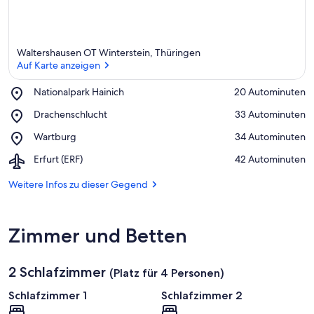
Waltershausen OT Winterstein, Thüringen
Auf Karte anzeigen
Place,
Nationalpark Hainich
‪20 Autominuten‬
Nationalpark
Auf Karte anzeigen
Place,
Drachenschlucht
‪33 Autominuten‬
Hainich
Drachenschlucht
Place,
Wartburg
‪34 Autominuten‬
Wartburg
Airport,
Erfurt (ERF)
‪42 Autominuten‬
Erfurt
(ERF)
Weitere Infos zu dieser Gegend
Zimmer und Betten
2 Schlafzimmer
(Platz für 4 Personen)
Schlafzimmer 1
Schlafzimmer 2