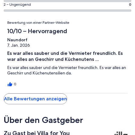
Gästebewertungen
von
eine
1
0
2 – Ungenügend
0
haben
insgesamt
Bewertung
Gästebewertungen
von
eine
1
von
haben
insgesamt
Bewertungen
Bewertung
Gästebewertungen
10
Bewertung von einer Partner-Website
eine
1
von
haben
-
Bewertung
Gästebewertungen
10/10 – Hervorragend
8
eine
Hervorragend
von
haben
-
Bewertung
Naundorf
6
eine
Gut
7. Jan. 2026
von
-
Bewertung
4
Es war alles sauber und die Vermieter freundlich. Es
Okay
von
-
war alles an Geschirr und Küchenutens ...
2
Schlecht
Es war alles sauber und die Vermieter freundlich. Es war alles an
-
Geschirr und Küchenutensilien da.
Ungenügend
0
Alle Bewertungen anzeigen
Über den Gastgeber
Zu Gast bei Villa for You