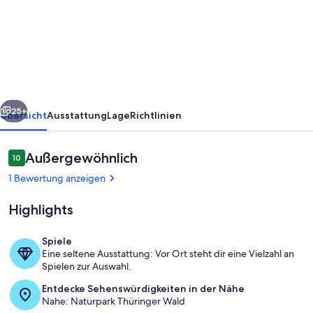
mit
Garten
im
Thüringer
Wald
rück
Weiter
25+
Übersicht
Ausstattung
Lage
Richtlinien
Bewertungen
Außergewöhnlich
10
10 von 10.
1 Bewertung anzeigen
Highlights
Spiele
Eine seltene Ausstattung: Vor Ort steht dir eine Vielzahl an
Außenseite Ferienhaus [Sommer]
Spielen zur Auswahl.
Entdecke Sehenswürdigkeiten in der Nähe
Nahe: Naturpark Thüringer Wald