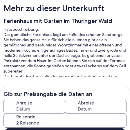
Mehr zu dieser Unterkunft
Ferienhaus mit Garten im Thüringer Wald
Hausbeschreibung:
Das gemütliche Ferienhaus liegt am Fuße des schönen Sandbergs.
Sie haben das ganze Haus für sich allein. Innen gibt es ein
gemütliches und geräumiges Wohnzimmer mit einer offenen und
modernen Küche, ein geräumiges Badezimmer und zwei große und
helle Schlafzimmer unter der Dachschräge. Es gibt einen privaten
Parkplatz vor dem Haus. Im Garten können Sie sich auf der Terrasse
entspannen, die Sonne genießen oder etwas Leckeres auf dem Grill
zubereiten
Das Emsetal liegt am Fuße des imposanten Inselsbergs und nur
wenige Kilometer vom berühmten Wanderweg Rennsteig entfernt.
Diese Region ist Teil einer der schönsten Mittelgebirgslandschaften
Deutschlands. Hier wechseln sich dichte Wälder, weite Ausblicke
Gib zur Preisangabe die Daten an
und rauschende Bäche ab. Wer Ruhe, Natur und aktive Erholung
liebt, ist hier bestens aufgehoben.
Anreise
Abreise
Mitten in diesem grünen Herzen des Thüringer Waldes liegt das
Reisende
kleine Dorf Fischbach. Mit seinen rund 500 Einwohnern ist es ein
ruhiger und charmanter Ort, abseits von Hektik und
Touristenströmen. Hier kann man so richtig die Seele baumeln