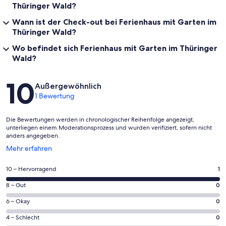
Thüringer Wald?
Wann ist der Check-out bei Ferienhaus mit Garten im
Thüringer Wald?
Wo befindet sich Ferienhaus mit Garten im Thüringer
Wald?
Bewertungen
10
Außergewöhnlich
1 Bewertung
Die Bewertungen werden in chronologischer Reihenfolge angezeigt,
unterliegen einem Moderationsprozess und wurden verifiziert, sofern nicht
anders angegeben.
Wird
Mehr erfahren
in
einem
1
10 – Hervorragend
1
neuen
von
Fenster
0
8 – Gut
0
insgesamt
geöffnet
von
1
0
6 – Okay
0
insgesamt
Gästebewertungen
von
1
0
4 – Schlecht
0
haben
insgesamt