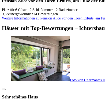
Pension Alice vor den Toren Erfurts, am Fuße der Bu
Platz für 6 Gäste · 2 Schlafzimmer · 2 Badezimmer
9,8
Außergewöhnlich
14 Bewertungen
Weitere Informationen zu Pension Alice vor den Toren Erfurts, am F
Häuser mit Top-Bewertungen – Ichtershau
Foto von Charmantes Ha
Sehr schönes Haus