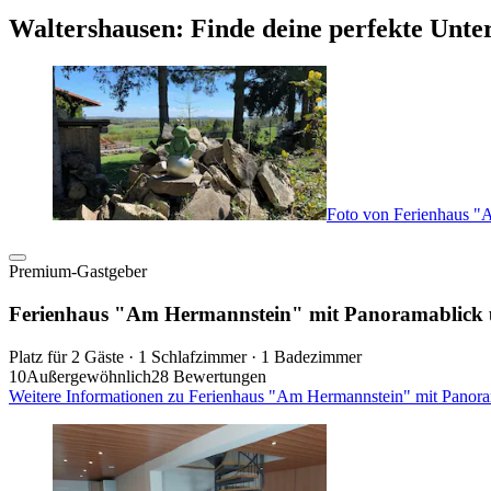
Waltershausen: Finde deine perfekte Unte
Foto von Ferienhaus "
Premium-Gastgeber
Ferienhaus "Am Hermannstein" mit Panoramablick 
Platz für 2 Gäste · 1 Schlafzimmer · 1 Badezimmer
10
Außergewöhnlich
28 Bewertungen
Weitere Informationen zu Ferienhaus "Am Hermannstein" mit Panora