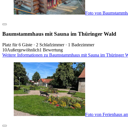
Foto von Baumstammha
Baumstammhaus mit Sauna im Thüringer Wald
Platz für 6 Gäste · 2 Schlafzimmer · 1 Badezimmer
10
Außergewöhnlich
1 Bewertung
Weitere Informationen zu Baumstammhaus mit Sauna im Thüringer W
Foto von Ferienhaus am