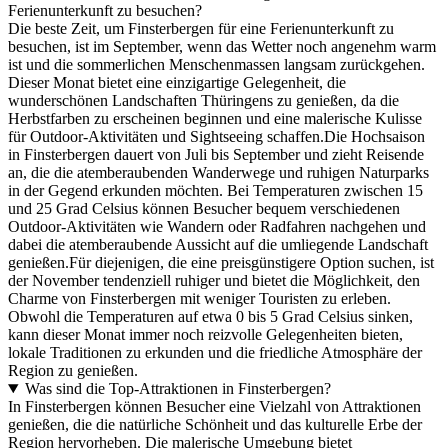
Ferienunterkunft zu besuchen?
Die beste Zeit, um Finsterbergen für eine Ferienunterkunft zu
besuchen, ist im September, wenn das Wetter noch angenehm warm
ist und die sommerlichen Menschenmassen langsam zurückgehen.
Dieser Monat bietet eine einzigartige Gelegenheit, die
wunderschönen Landschaften Thüringens zu genießen, da die
Herbstfarben zu erscheinen beginnen und eine malerische Kulisse
für Outdoor-Aktivitäten und Sightseeing schaffen.Die Hochsaison
in Finsterbergen dauert von Juli bis September und zieht Reisende
an, die die atemberaubenden Wanderwege und ruhigen Naturparks
in der Gegend erkunden möchten. Bei Temperaturen zwischen 15
und 25 Grad Celsius können Besucher bequem verschiedenen
Outdoor-Aktivitäten wie Wandern oder Radfahren nachgehen und
dabei die atemberaubende Aussicht auf die umliegende Landschaft
genießen.Für diejenigen, die eine preisgünstigere Option suchen, ist
der November tendenziell ruhiger und bietet die Möglichkeit, den
Charme von Finsterbergen mit weniger Touristen zu erleben.
Obwohl die Temperaturen auf etwa 0 bis 5 Grad Celsius sinken,
kann dieser Monat immer noch reizvolle Gelegenheiten bieten,
lokale Traditionen zu erkunden und die friedliche Atmosphäre der
Region zu genießen.
Was sind die Top-Attraktionen in Finsterbergen?
In Finsterbergen können Besucher eine Vielzahl von Attraktionen
genießen, die die natürliche Schönheit und das kulturelle Erbe der
Region hervorheben. Die malerische Umgebung bietet