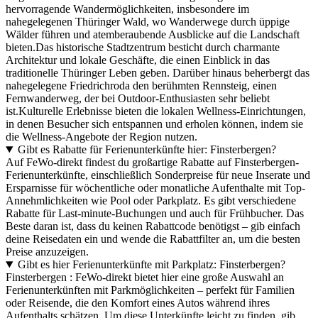
hervorragende Wandermöglichkeiten, insbesondere im
nahegelegenen Thüringer Wald, wo Wanderwege durch üppige
Wälder führen und atemberaubende Ausblicke auf die Landschaft
bieten.Das historische Stadtzentrum besticht durch charmante
Architektur und lokale Geschäfte, die einen Einblick in das
traditionelle Thüringer Leben geben. Darüber hinaus beherbergt das
nahegelegene Friedrichroda den berühmten Rennsteig, einen
Fernwanderweg, der bei Outdoor-Enthusiasten sehr beliebt
ist.Kulturelle Erlebnisse bieten die lokalen Wellness-Einrichtungen,
in denen Besucher sich entspannen und erholen können, indem sie
die Wellness-Angebote der Region nutzen.
Gibt es Rabatte für Ferienunterkünfte hier: Finsterbergen?
Auf FeWo-direkt findest du großartige Rabatte auf Finsterbergen-
Ferienunterkünfte, einschließlich Sonderpreise für neue Inserate und
Ersparnisse für wöchentliche oder monatliche Aufenthalte mit Top-
Annehmlichkeiten wie Pool oder Parkplatz. Es gibt verschiedene
Rabatte für Last-minute-Buchungen und auch für Frühbucher. Das
Beste daran ist, dass du keinen Rabattcode benötigst – gib einfach
deine Reisedaten ein und wende die Rabattfilter an, um die besten
Preise anzuzeigen.
Gibt es hier Ferienunterkünfte mit Parkplatz: Finsterbergen?
Finsterbergen : FeWo-direkt bietet hier eine große Auswahl an
Ferienunterkünften mit Parkmöglichkeiten – perfekt für Familien
oder Reisende, die den Komfort eines Autos während ihres
Aufenthalts schätzen. Um diese Unterkünfte leicht zu finden, gib