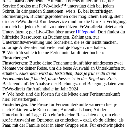
Reise planst oder deinen Aufenthalt bereits hinter dir hast, der
Service Sorglos mit FeWo-direkt™ unterstützt dich bei jedem
Schritt. In dringenden Situationen, wie z. B. bei kurzfristigen
Stornierungen, Buchungsproblemen oder möglichem Betrug, steht
dir der FeWo-direkt-Kundenservice rund um die Uhr zur Verfügung,
um dich bei jedem Schritt zu unterstützen. FeWo-direkt bietet auch
Unterstützung per Live-Chat über unser
Hilfeportal
. Dort findest du
hilfreiche Ressourcen zu Buchungen, Zahlungen, zur
Unterkunftsverwaltung und Sicherheit, die es dir leicht machen,
sofortige Antworten auf viele häufige Fragen zu erhalten.
Wie früh sollte ich eine Ferienunterkunft hier buchen:
Finsterbergen?
Finsterbergen: Buche deine Ferienunterkunft hier mindestens zwei
Monate vor deiner Reise, um die beste Auswahl an Unterkünften zu
erhalten.
Außerdem wirst du feststellen, dass je früher du deine
Ferienunterkunft buchst, desto besser ist in der Regel der Preis.
Basierend auf der Analyse der Buchungs- und Belegungsdaten von
FeWo-direkt für Aufenthalte im Jahr 2024.
Wie hoch sind die Kosten für die Miete einer Ferienunterkunft
hier: Finsterbergen?
Finsterbergen: Die Preise für Ferienunterkünfte variieren hier je
nach Faktoren wie Reisedatum, Aufenthaltsdauer, Art der
Unterkunft und Lage. Gib einfach deine Reisedaten ein, um eine
große Auswahl an Optionen zu entdecken – egal, ob du alleine, als
Paar, mit der Familie oder in einer Gruppe reist. Für erschwingliche