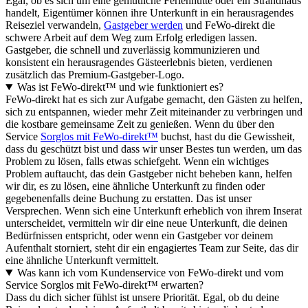
Egal, ob es sich um eine gemütliche Ferienhütte oder ein Strandhaus
handelt, Eigentümer können ihre Unterkunft in ein herausragendes
Reiseziel verwandeln,
Gastgeber werden
und FeWo-direkt die
schwere Arbeit auf dem Weg zum Erfolg erledigen lassen.
Gastgeber, die schnell und zuverlässig kommunizieren und
konsistent ein herausragendes Gästeerlebnis bieten, verdienen
zusätzlich das Premium-Gastgeber-Logo.
Was ist FeWo-direkt™ und wie funktioniert es?
FeWo-direkt hat es sich zur Aufgabe gemacht, den Gästen zu helfen,
sich zu entspannen, wieder mehr Zeit miteinander zu verbringen und
die kostbare gemeinsame Zeit zu genießen. Wenn du über den
Service
Sorglos mit FeWo-direkt™
buchst, hast du die Gewissheit,
dass du geschützt bist und dass wir unser Bestes tun werden, um das
Problem zu lösen, falls etwas schiefgeht. Wenn ein wichtiges
Problem auftaucht, das dein Gastgeber nicht beheben kann, helfen
wir dir, es zu lösen, eine ähnliche Unterkunft zu finden oder
gegebenenfalls deine Buchung zu erstatten. Das ist unser
Versprechen. Wenn sich eine Unterkunft erheblich von ihrem Inserat
unterscheidet, vermitteln wir dir eine neue Unterkunft, die deinen
Bedürfnissen entspricht, oder wenn ein Gastgeber vor deinem
Aufenthalt storniert, steht dir ein engagiertes Team zur Seite, das dir
eine ähnliche Unterkunft vermittelt.
Was kann ich vom Kundenservice von FeWo-direkt und vom
Service Sorglos mit FeWo-direkt™ erwarten?
Dass du dich sicher fühlst ist unsere Priorität. Egal, ob du deine