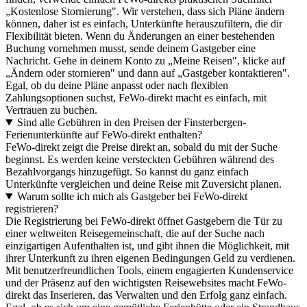
„Kostenlose Stornierung". Wir verstehen, dass sich Pläne ändern
können, daher ist es einfach, Unterkünfte herauszufiltern, die dir
Flexibilität bieten. Wenn du Änderungen an einer bestehenden
Buchung vornehmen musst, sende deinem Gastgeber eine
Nachricht. Gehe in deinem Konto zu „Meine Reisen", klicke auf
„Ändern oder stornieren" und dann auf „Gastgeber kontaktieren".
Egal, ob du deine Pläne anpasst oder nach flexiblen
Zahlungsoptionen suchst, FeWo-direkt macht es einfach, mit
Vertrauen zu buchen.
Sind alle Gebühren in den Preisen der Finsterbergen-
Ferienunterkünfte auf FeWo-direkt enthalten?
FeWo-direkt zeigt die Preise direkt an, sobald du mit der Suche
beginnst. Es werden keine versteckten Gebühren während des
Bezahlvorgangs hinzugefügt. So kannst du ganz einfach
Unterkünfte vergleichen und deine Reise mit Zuversicht planen.
Warum sollte ich mich als Gastgeber bei FeWo-direkt
registrieren?
Die Registrierung bei FeWo-direkt öffnet Gastgebern die Tür zu
einer weltweiten Reisegemeinschaft, die auf der Suche nach
einzigartigen Aufenthalten ist, und gibt ihnen die Möglichkeit, mit
ihrer Unterkunft zu ihren eigenen Bedingungen Geld zu verdienen.
Mit benutzerfreundlichen Tools, einem engagierten Kundenservice
und der Präsenz auf den wichtigsten Reisewebsites macht FeWo-
direkt das Inserieren, das Verwalten und den Erfolg ganz einfach.