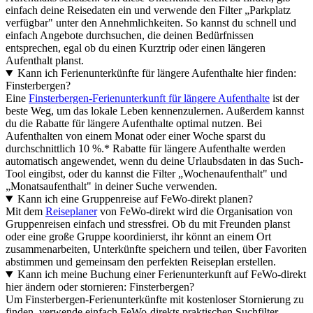
einfach deine Reisedaten ein und verwende den Filter „Parkplatz
verfügbar" unter den Annehmlichkeiten. So kannst du schnell und
einfach Angebote durchsuchen, die deinen Bedürfnissen
entsprechen, egal ob du einen Kurztrip oder einen längeren
Aufenthalt planst.
Kann ich Ferienunterkünfte für längere Aufenthalte hier finden:
Finsterbergen?
Eine
Finsterbergen-Ferienunterkunft für längere Aufenthalte
ist der
beste Weg, um das lokale Leben kennenzulernen. Außerdem kannst
du die Rabatte für längere Aufenthalte optimal nutzen. Bei
Aufenthalten von einem Monat oder einer Woche sparst du
durchschnittlich 10 %.* Rabatte für längere Aufenthalte werden
automatisch angewendet, wenn du deine Urlaubsdaten in das Such-
Tool eingibst, oder du kannst die Filter „Wochenaufenthalt" und
„Monatsaufenthalt" in deiner Suche verwenden.
Kann ich eine Gruppenreise auf FeWo-direkt planen?
Mit dem
Reiseplaner
von FeWo-direkt wird die Organisation von
Gruppenreisen einfach und stressfrei. Ob du mit Freunden planst
oder eine große Gruppe koordinierst, ihr könnt an einem Ort
zusammenarbeiten, Unterkünfte speichern und teilen, über Favoriten
abstimmen und gemeinsam den perfekten Reiseplan erstellen.
Kann ich meine Buchung einer Ferienunterkunft auf FeWo-direkt
hier ändern oder stornieren: Finsterbergen?
Um Finsterbergen-Ferienunterkünfte mit kostenloser Stornierung zu
finden, verwende einfach FeWo-direkts praktischen Suchfilter