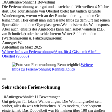
10
Außergewöhnlich
1 Bewertung
Die Ferienwohnung war gut und ausreichend. Wir weilten 4 Nächte
dort. Die Touristeninfo von Oberhof bietet fast täglich geführte
Wanderungen, wovon wir an der Rundwanderung um den Ort
teilnahmen. Hier erhält man interessante Infos zu dem Ort mit seinen
Sportstätten und den Olympiasiegern/Weltmeistern des Wintersports.
Aber auch jenseits des Angebotes kann man selbst wandern (z.B.
zur Schmücke) oder bei schlechterem Wetter Suhl erkunden
(Waffenmuseum u. Fahrzeugmuseum)
Annegret W.
Aufenthalt im März 2025
Weitere Infos zu Ferienwohnung/App. für 4 Gäste mit 61m² in
Oberhof (95665)
Weitere
Infos zu Ferienwohnung Rennsteigblick
Sehr schöne Ferienwohnung
10
Außergewöhnlich
11 Bewertungen
Gut gelegen für lokale Wanderungen. Die Wohnung selbst sehr
sauber, alles da was wir bräuchten. Alles modern, aber bequem
eingerichtet. Das Doppelbett war für meinen über 190 cm großen