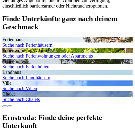
vielfältiges Angebot mit allerlei Optionen zur Verfügung,
einschließlich barrierearmer oder Nichtraucheroptionen.
Finde Unterkünfte ganz nach deinem
Geschmack
Ferienhaus
Suche nach Ferienhäusern
Ferienwohnung/Apartment
Suche nach Ferienwohnungen oder Apartments
Ferienhütte
Suche nach Ferienhütten
Landhaus
Suche nach Landhäusern
Villa
Suche nach Villen
Chalet
Suche nach Chalets
Ernstroda: Finde deine perfekte
Unterkunft