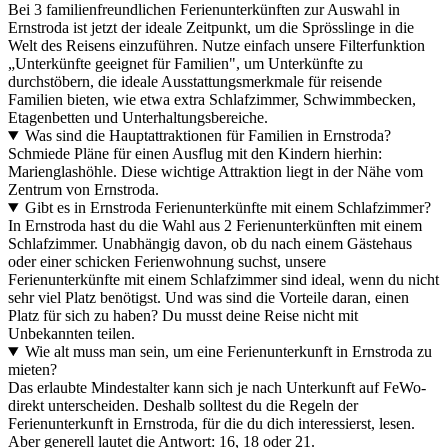
Bei 3 familienfreundlichen Ferienunterkünften zur Auswahl in
Ernstroda ist jetzt der ideale Zeitpunkt, um die Sprösslinge in die
Welt des Reisens einzuführen. Nutze einfach unsere Filterfunktion
„Unterkünfte geeignet für Familien", um Unterkünfte zu
durchstöbern, die ideale Ausstattungsmerkmale für reisende
Familien bieten, wie etwa extra Schlafzimmer, Schwimmbecken,
Etagenbetten und Unterhaltungsbereiche.
Was sind die Hauptattraktionen für Familien in Ernstroda?
Schmiede Pläne für einen Ausflug mit den Kindern hierhin:
Marienglashöhle. Diese wichtige Attraktion liegt in der Nähe vom
Zentrum von Ernstroda.
Gibt es in Ernstroda Ferienunterkünfte mit einem Schlafzimmer?
In Ernstroda hast du die Wahl aus 2 Ferienunterkünften mit einem
Schlafzimmer. Unabhängig davon, ob du nach einem Gästehaus
oder einer schicken Ferienwohnung suchst, unsere
Ferienunterkünfte mit einem Schlafzimmer sind ideal, wenn du nicht
sehr viel Platz benötigst. Und was sind die Vorteile daran, einen
Platz für sich zu haben? Du musst deine Reise nicht mit
Unbekannten teilen.
Wie alt muss man sein, um eine Ferienunterkunft in Ernstroda zu
mieten?
Das erlaubte Mindestalter kann sich je nach Unterkunft auf FeWo-
direkt unterscheiden. Deshalb solltest du die Regeln der
Ferienunterkunft in Ernstroda, für die du dich interessierst, lesen.
Aber generell lautet die Antwort: 16, 18 oder 21.