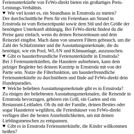
Ferienunterkünfte von FeWo-direkt bieten ein großartiges Preis-
Leistungs-Verhältnis.
Wie viel kostet es, ein Strandhaus in Ernstroda zu mieten?
Der durchschnittliche Preis für ein Ferienhaus am Strand in
Ernstroda ist vom Reisezeitpunkt sowie dem Stil und der Größe der
benötigten Unterkunft abhängig. Bei FeWo-direkt findest du die
Preise ganz einfach, wenn du deinen Reisezeitraum und dein
Reiseziel eingibst. Mach dann von unseren Filtern gebrauch, um die
Zahl der Schlafzimmer und die Ausstattungsmerkmale, die du
benötigst, wie ein Pool, WLAN und Klimaanlage, auszusuchen.
Gibt es haustierfreundliche Ferienunterkünfte in Ernstroda?
Bei 3 Ferienunterkünften, die Haustiere aufnehmen, kann dein
pelziger Begleiter bei deinem Kurztrip in Ernstroda mit von der
Partie sein. Nutze die Filterfunktion, um haustierfreundliche
Ferienunterkünfte zu durchstöbern und finde auf FeWo-direkt dein
Hundeparadies.
Welche beliebten Ausstattungsmerkmale gibt es in Ernstroda?
Zu einigen der beliebtesten Ausstattungsmerkmalen, die Reisende in
Ernstroda bevorzugen, gehören ein Grill, ein Garten und ein
Restaurant-Leitfaden. Ob du mit der Familie, deinen Besties oder
sogar Haustieren wegfährst, die Ferienhäuser von FeWo-direkt
verfügen über die besten Annehmlichkeiten, um mit deinen
Lieblingsmenschen zu entspannen.
Gibt es in Ernstroda Ferienunterkünfte, die Kinder willkommen
heißen?