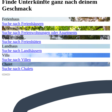
Finde Unterkünfte ganz nach deinem
Geschmack
Ferienhaus
Suche nach Ferienhäusern
Ferienwohnung/Apartment
Suche nach Ferienwohnungen oder Apartments
Ferienhütte
Suche nach Ferienhütten
Landhaus
Suche nach Landhäusern
Villa
Suche nach Villen
Chalet
Suche nach Chalets