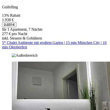
Gräfelfing
13% Rabatt
1.938 €
2.227 €
für 1 Apartment, 7 Nächte
277 € pro Nacht
inkl. Steuern & Gebühren
5* Chalet Ambiente mit großem Garten | 15 min München City | 10
min Oktoberfest