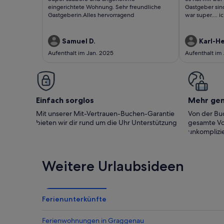
bewertungen)
bewert
eingerichtete Wohnung. Sehr freundliche
Gastgeber sin
Gastgeberin.Alles hervorragend
war super.... 
Samuel D.
Karl-H
Aufenthalt im Jan. 2025
Aufenthalt im
Einfach sorglos
Mehr ge
Mit unserer Mit-Vertrauen-Buchen-Garantie
Von der Buc
bieten wir dir rund um die Uhr Unterstützung
gesamte Vo
unkomplizie
Weitere Urlaubsideen
Ferienunterkünfte
Ferienwohnungen in Graggenau