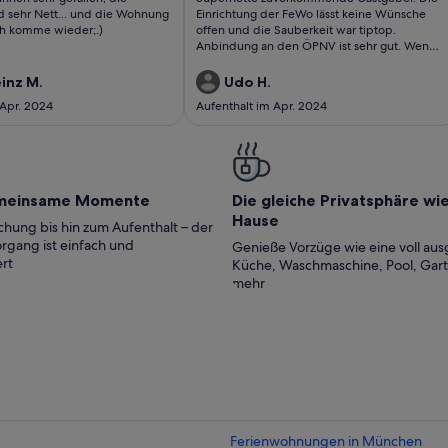
ungen)
bewertungen)
d sehr Nett... und die Wohnung
Einrichtung der FeWo lässt keine Wünsche
ich komme wieder;.)
offen und die Sauberkeit war tiptop.
Anbindung an den ÖPNV ist sehr gut. Wenn
wir nochmals nach München kommen sollten
wäre das unsere erste Adresse 👍
einz M.
Udo H.
 Apr. 2024
Aufenthalt im Apr. 2024
meinsame Momente
Die gleiche Privatsphäre wi
Hause
hung bis hin zum Aufenthalt – der
rgang ist einfach und
Genieße Vorzüge wie eine voll aus
rt
Küche, Waschmaschine, Pool, Gar
mehr
Ferienwohnungen in München