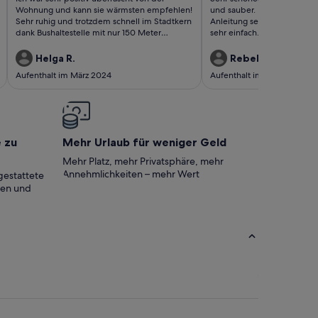
bewertungen)
bewertungen)
Wohnung und kann sie wärmsten empfehlen!
und sauber. Der Check-in w
Sehr ruhig und trotzdem schnell im Stadtkern
Anleitung sehr detailliert 
dank Bushaltestelle mit nur 150 Meter
sehr einfach. U-Bahn Statio
Entfernung. Gerne wieder 👍😊
mit sehr gutem Anschluss. Z
Restaurants und Einkaufsmög
Helga R.
Rebekka M.
direkter Nähe. Sehr netter d
Aufenthalt im März 2024
Aufenthalt im Feb. 2024
zum Vermieter möglich
e zu
Mehr Urlaub für weniger Geld
Mehr Platz, mehr Privatsphäre, mehr
Annehmlichkeiten – mehr Wert
gestattete
ten und