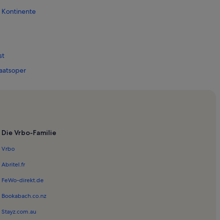
 Kontinente
st
aatsoper
Nationalmuseum
merspiele – Schauspielhaus
atskanzlei
Die Vrbo-Familie
ter
Vrbo
hack
Abritel.fr
FeWo-direkt.de
eum
Bookabach.co.nz
in Taufkirchen
Stayz.com.au