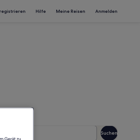
registrieren
Hilfe
Meine Reisen
Anmelden
Platz
n Reisezeitraum an, um die
äste
Suchen
Gäste
em Gerät zu,