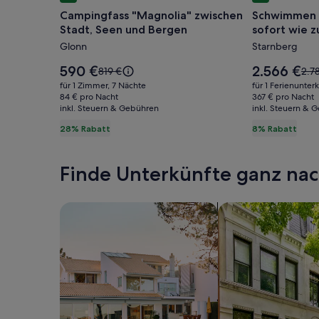
für
für
Campingfass "Magnolia" zwischen
Schwimmen i
Campingfass
Schwimm
Stadt, Seen und Bergen
sofort wie z
"Magnolia"
im
Glonn
Starnberg
zwischen
See
Stadt,
(fünf
Der
Der
590 €
2.566 €
Der
Der
819 €
2.7
Seen
Preis
Min.),
Preis
alte
alte
für 1 Zimmer, 7 Nächte
für 1 Ferienunter
beträgt
beträgt
Preis
Prei
und
84 € pro Nacht
sofort
367 € pro Nacht
590 €.
2.566 €.
inkl. Steuern & Gebühren
war
inkl. Steuern & 
war
Bergen
wie
819 €,
2.78
28% Rabatt
8% Rabatt
zu
siehe
sie
hause
weitere
wei
Informationen
Inf
fühlen
Finde Unterkünfte ganz n
zum
zum
Standardpreis.
Sta
Suche nach Ferienhäusern
Suche nach Ferien