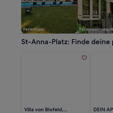
Ferienhaus
Ferienwohnung/
St-Anna-Platz: Finde deine
Weitere Informationen zu Villa von Blofeld, Sauna
Weitere Inf
Foto von Villa von Blofeld, Sauna, Megawannen, Sal
Foto von D
Villa von Blofeld,
DEIN A