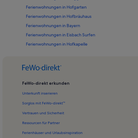
Ferienwohnungen in Hofgarten
Ferienwohnungen in Hofbräuhaus
Ferienwohnungen in Bayern
Ferienwohnungen in Eisbach Surfen
Ferienwohnungen in Hofkapelle
Ferienwohnungen in Pfarrkirche St Anna im Lehel
Ferienwohnungen in Bier- und Oktoberfestmuseum
Ferienwohnungen in Maximilianeum
Ferienwohnungen in Residenz
FeWo-direkt erkunden
Ferienwohnungen in Isartor
Unterkunft inserieren
Ferienwohnungen in GOP Varieté-Theater München
Sorglos mit FeWo-direkt™
Ferienwohnungen in Maximilianeum
Vertrauen und Sicherheit
Ferienwohnungen in Cuvilliés-Theater
Ressourcen für Partner
Ferienwohnungen in Stadtzentrum von München
Ferienhäuser und Urlaubsinspiration
Ferienunterkünfte für Familien in München