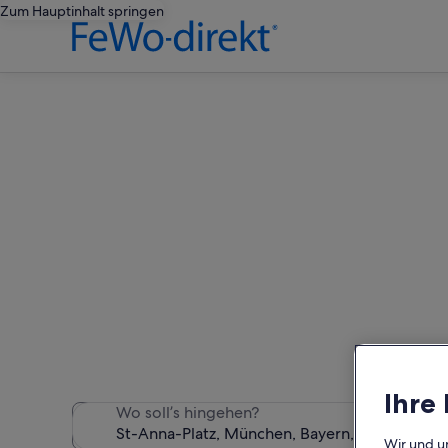
Zum Hauptinhalt springen
Feri
Wir haben 615 Ferienunter
Ihre
Wo soll’s hingehen?
Wir und u