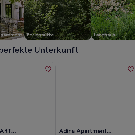
Apartment
Ferienhütte
Landhaus
 perfekte Unterkunft
, Megawannen, Salon, Bibliothek, Park, Bar, Pool, werden in 
ormationen zu DEIN APART München, werden in einem neuen 
Weitere Informationen zu Adina Ap
on, Bibliothek, Park, Bar, Pool
EIN APART München
Foto von Adina Apartment Hotel Mu
PART
Adina Apartment