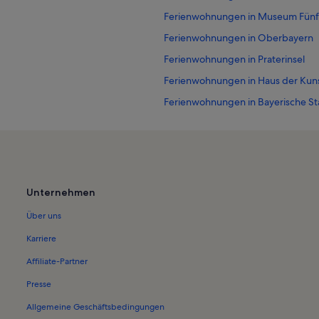
Ferienwohnungen in Museum Fünf
Ferienwohnungen in Oberbayern
Ferienwohnungen in Praterinsel
Ferienwohnungen in Haus der Kun
Ferienwohnungen in Bayerische St
Ferienwohnungen in Marienplatz
Ferienwohnungen in Bayerisches 
Ferienwohnungen in Münchner Kam
Ferienwohnungen in Bayerische Sta
Unternehmen
Ferienwohnungen in Residenzthea
Über uns
Ferienwohnungen in Sammlung Sc
Karriere
Ferienwohnungen in Lehel
Affiliate-Partner
Ferienwohnungen in Alpines Mus
Presse
Ferienwohnungen und Apartments 
Allgemeine Geschäftsbedingungen
Hotels in München