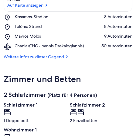
Auf Karte anzeigen
n
f
t
Place,
Kissamos-Stadion
‪8 Autominuten‬
e
Kissamos-
Auf Karte anzeigen
Place,
Telónio Strand
‪8 Autominuten‬
n
Stadion
Telónio
Place,
Mávros Mólos
‪9 Autominuten‬
Strand
i
Mávros
n
Airport,
Chania (CHQ-Ioannis Daskalogiannis)
‪50 Autominuten‬
Mólos
Chania
d
(CHQ-
Weitere Infos zu dieser Gegend
i
Ioannis
e
Daskalogiannis)
s
e
Zimmer und Betten
r
G
2 Schlafzimmer
(Platz für 4 Personen)
e
g
Schlafzimmer 1
Schlafzimmer 2
e
n
d
1 Doppelbett
2 Einzelbetten
Wohnzimmer 1