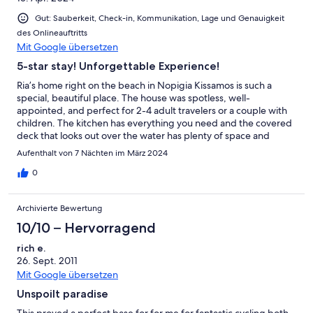
won't be disappointed.
Gut: Sauberkeit, Check-in, Kommunikation, Lage und Genauigkeit
des Onlineauftritts
Mit Google übersetzen
5-star stay! Unforgettable Experience!
Ria’s home right on the beach in Nopigia Kissamos is such a
special, beautiful place. The house was spotless, well-
appointed, and perfect for 2-4 adult travelers or a couple with
children. The kitchen has everything you need and the covered
deck that looks out over the water has plenty of space and
lounge chairs for everyone. But what really made our trip
Aufenthalt von 7 Nächten im März 2024
wonderful was Ria herself. She met us when we drove up, late
on a Saturday evening and was nearby whenever we needed
0
suggestions on what to see or do. She could not have been
kinder or more generous. This home is in a perfect location,
Archivierte Bewertung
centrally located, private and peaceful. I would highly
recommend this rental to anyone who is looking to spend some
10/10 – Hervorragend
time in a lovely part of Crete. We stayed first week of April, we
rich e.
had beautiful weather all week and most everything had just
26. Sept. 2011
opened for the season, it was a perfect time to visit. When we
return to Crete we will stay with Ria again.
Mit Google übersetzen
Unspoilt paradise