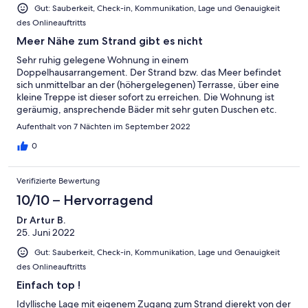
Gut: Sauberkeit, Check-in, Kommunikation, Lage und Genauigkeit
des Onlineauftritts
Meer Nähe zum Strand gibt es nicht
Sehr ruhig gelegene Wohnung in einem
Doppelhausarrangement. Der Strand bzw. das Meer befindet
sich unmittelbar an der (höhergelegenen) Terrasse, über eine
kleine Treppe ist dieser sofort zu erreichen. Die Wohnung ist
geräumig, ansprechende Bäder mit sehr guten Duschen etc.
Der Ort selber ist gediegen und ruhig, drei Tavernen in
Aufenthalt von 7 Nächten im September 2022
unmittelbarer Nähe sorgen für nachmittägliche/abendliche
Abwechslung oder auch gutes Essen. Für Unternehmungen
0
sollte man aber doch mobil sein (Mietauto o.ä.). Fazit:
traumhafte Lage der Wohnung, sehr nette Vermieter, kleiner,
Verifizierte Bewertung
fast einsamer Ort. Wer Ruhe und Entschleunigung sucht ohne
auf Annehmlichkeiten verzichten zu wollen, findet hier genau
10/10 – Hervorragend
das Richtige.
Dr Artur B.
25. Juni 2022
Gut: Sauberkeit, Check-in, Kommunikation, Lage und Genauigkeit
des Onlineauftritts
Einfach top !
Idyllische Lage mit eigenem Zugang zum Strand dierekt von der