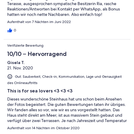
Terasse, ausgesprochen sympatische Besitzerin Ria, rasche
Reaktionen/Antworten bei Kontakt per WhatsApp, als Bonus
hatten wir noch nette Nachbaren. Also einfach top!
Aufenthalt von 7 Nächten im Juni 2022
0
Verifizierte Bewertung
10/10 – Hervorragend
Gisela T.
21. Nov. 2020
Gut: Sauberkeit, Check-in, Kommunikation, Lage und Genauigkeit
des Onlineauftritts
This is for sea lovers <3 <3 <3
Dieses wunderschöne Steinhaus hat uns schon beim Ansehen
der Fotos begeistert. Die guten Bewertungen taten ihr übriges.
Wir fanden alles so vor, wie wir es uns vorgestellt hatten. Das
Haus steht direkt am Meer, ist aus massivem Stein gebaut und
verfügt über zwei Terrassen. Je nach Jahreszeit und Temperatur
findet man immer ein schattiges Plätzchen bei Hitze im Sommer
Aufenthalt von 14 Nächten im Oktober 2020
oder ein sonniges früh am Morgen sogar noch im November.