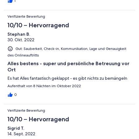
Die Vermieterin (Ria) sorgte bereits bei der Ankunft mit eigenem
1
Olivenöl, Honig, Ouzo, Wasser und Orangensaft für ein
herzlichen Willkommen. Im Verlauf der Woche überraschte uns
Verifizierte Bewertung
Ria mit einer Zwischenreinigung (mit frischen Handtüchern) ,
einer Schale mit eigenem Obst uns später ein leckeres Dessert-
10/10 – Hervorragend
wie wundervoll. Da Ria gleich nebenan (hinter dem privaten
Stephan B.
Parkplatz) wohnt, war Sie für uns immer ansprechbar. Wir
30. Okt. 2022
können diese Immobilie uneingeschränkt empfehlen und
freuen uns schon darauf, bald wiederzukommen. Dieser Urlaub
Gut: Sauberkeit, Check-in, Kommunikation, Lage und Genauigkeit
wird uns zweifellos noch lange in Erinnerung bleiben.
des Onlineauftritts
Alles bestens - super und persönliche Betreuung vor
Ort
Es hat Alles fantastisch geklappt - es gibt nichts zu bemängeln
Aufenthalt von 8 Nächten im Oktober 2022
0
Verifizierte Bewertung
10/10 – Hervorragend
Sigrid T.
14. Sept. 2022