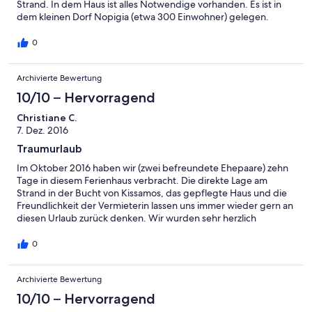
Strand. In dem Haus ist alles Notwendige vorhanden. Es ist in
dem kleinen Dorf Nopigia (etwa 300 Einwohner) gelegen.
Neben den drei Ferienhäusern unserer Vermieter befinden sich
nur wenige weitere Unterkünfte in dem Ort, so dass wir einen
0
sehr idyllischen Urlaub verbringen konnten. Im Ort gibt es drei
Lokale und morgens kommt immer der freundliche Bäcker
Archivierte Bewertung
Nikolaos und bringt die Brötchen vor die Tür. Alle weiteren
Informationen konnten wir von unserer stets freundlichen und
10/10 – Hervorragend
hilfsbereiten Vermieterin Ria erfragen. Es war einer unserer
schönsten Urlaube - absolute Empfehlung!
Christiane C.
7. Dez. 2016
Traumurlaub
Im Oktober 2016 haben wir (zwei befreundete Ehepaare) zehn
Tage in diesem Ferienhaus verbracht. Die direkte Lage am
Strand in der Bucht von Kissamos, das gepflegte Haus und die
Freundlichkeit der Vermieterin lassen uns immer wieder gern an
diesen Urlaub zurück denken. Wir wurden sehr herzlich
empfangen. Ria, die Vermieterin hatte sogar einige
Lebensmittel, eine Flasche von ihrem unübertrefflichen Olivenöl
0
und eine Flasche Raki für uns bereit gestellt. Das Haus befindet
sich zwischen zwei anderen Häusern am Rand einer kleinen
Archivierte Bewertung
Siedlung. Zwei Restaurants sind in unmittelbarer Nähe.
Morgens kam der griechische Bäcker mit einem Lieferwagen
10/10 – Hervorragend
vorbei. Das Haus ist mit allem ausgestattet, was man im Urlaub