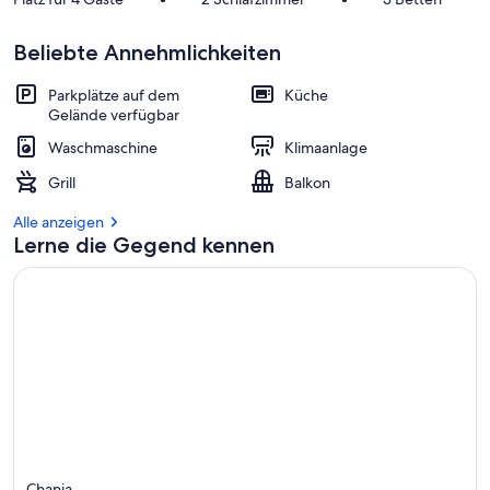
b
e
Beliebte Annehmlichkeiten
s
t
Parkplätze auf dem
Küche
e
Gelände verfügbar
n
Waschmaschine
Klimaanlage
b
e
Grill
Balkon
w
e
Alle anzeigen
r
Lerne die Gegend kennen
t
e
t
e
n
U
n
t
e
r
k
Chania
ü