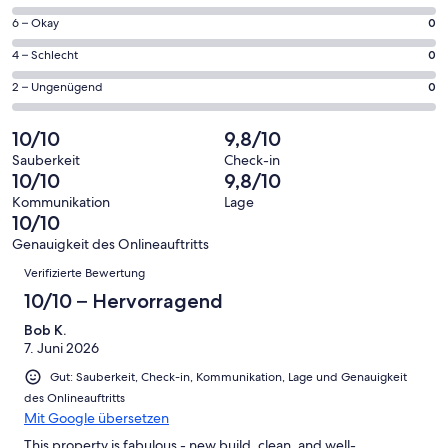
insgesamt
geöffnet
von
59
0
6 – Okay
0
insgesamt
Gästebewertungen
von
59
0
4 – Schlecht
0
haben
insgesamt
Gästebewertungen
von
eine
59
0
2 – Ungenügend
0
haben
insgesamt
Bewertung
Gästebewertungen
von
eine
59
von
haben
insgesamt
10/10
9,8/10
Bewertung
Gästebewertungen
10
eine
59
von
haben
Sauberkeit
Check-in
-
Bewertung
Gästebewertungen
10/10
9,8/10
8
eine
Hervorragend
von
haben
-
Bewertung
Kommunikation
Lage
6
eine
10/10
Gut
von
-
Bewertung
4
Genauigkeit des Onlineauftritts
Okay
von
Bewertungen
-
Verifizierte Bewertung
2
Schlecht
-
10/10 – Hervorragend
Ungenügend
Bob K.
7. Juni 2026
Gut: Sauberkeit, Check-in, Kommunikation, Lage und Genauigkeit
des Onlineauftritts
Mit Google übersetzen
This property is fabulous - new build, clean, and well-