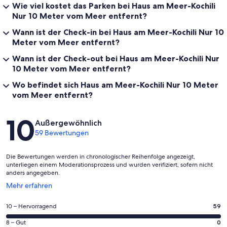
Wie viel kostet das Parken bei Haus am Meer-Kochili
Nur 10 Meter vom Meer entfernt?
Wann ist der Check-in bei Haus am Meer-Kochili Nur 10
Meter vom Meer entfernt?
Wann ist der Check-out bei Haus am Meer-Kochili Nur
10 Meter vom Meer entfernt?
Wo befindet sich Haus am Meer-Kochili Nur 10 Meter
vom Meer entfernt?
Bewertungen
10
Außergewöhnlich
59 Bewertungen
Die Bewertungen werden in chronologischer Reihenfolge angezeigt,
unterliegen einem Moderationsprozess und wurden verifiziert, sofern nicht
anders angegeben.
Wird
Mehr erfahren
in
einem
59
10 – Hervorragend
59
neuen
von
Fenster
0
8 – Gut
0