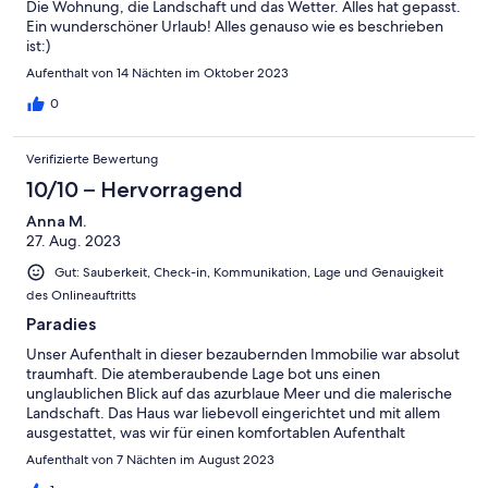
Die Wohnung, die Landschaft und das Wetter. Alles hat gepasst.
Ein wunderschöner Urlaub! Alles genauso wie es beschrieben
ist:)
Aufenthalt von 14 Nächten im Oktober 2023
0
Verifizierte Bewertung
10/10 – Hervorragend
Anna M.
27. Aug. 2023
Gut: Sauberkeit, Check-in, Kommunikation, Lage und Genauigkeit
des Onlineauftritts
Paradies
Unser Aufenthalt in dieser bezaubernden Immobilie war absolut
traumhaft. Die atemberaubende Lage bot uns einen
unglaublichen Blick auf das azurblaue Meer und die malerische
Landschaft. Das Haus war liebevoll eingerichtet und mit allem
ausgestattet, was wir für einen komfortablen Aufenthalt
benötigten. Besonders genossen haben wir die ruhige
Aufenthalt von 7 Nächten im August 2023
Atmosphäre, die es uns ermöglichte, uns vollständig zu erholen.