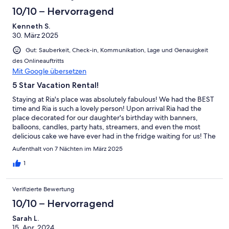
but not least: Ria is a great host who welcomed us warmly and
10/10 – Hervorragend
gave us many tipps!
Kenneth S.
30. März 2025
Gut: Sauberkeit, Check-in, Kommunikation, Lage und Genauigkeit
des Onlineauftritts
Mit Google übersetzen
5 Star Vacation Rental!
Staying at Ria's place was absolutely fabulous! We had the BEST
time and Ria is such a lovely person! Upon arrival Ria had the
place decorated for our daughter's birthday with banners,
balloons, candles, party hats, streamers, and even the most
delicious cake we have ever had in the fridge waiting for us! The
place was exceptionally clean and Ria was waiting for us outside
Aufenthalt von 7 Nächten im März 2025
upon arrival to give us a quick tour. The check-in and check-out
process was very easy and we had absolutely no issues
1
whatsoever. We location was PERFECT and we loved walking the
beach looking for sea glass (we found quite a bit!) and the views
Verifizierte Bewertung
of the sea were absolutely breathtaking, just like in the
photos.The day we left, Ria met with us and gifted us some
10/10 – Hervorragend
Olive Oil! Her kindness and warm hospitality meant so much to
Sarah L.
us! We'd stay here again in the future! We loved Crete and the
15. Apr. 2024
location was absolutely PERFECT! Highly recommend!!! You