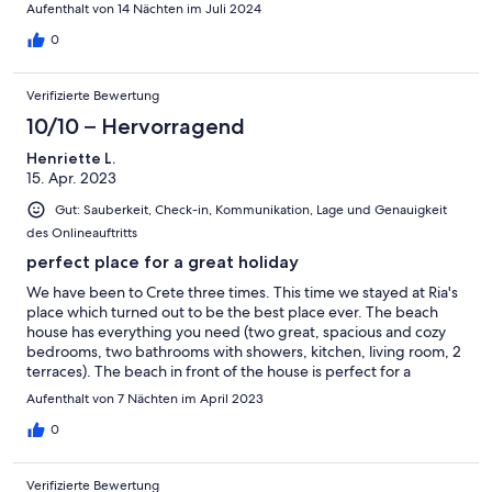
location is lovely right on the sea down a few steps straight in
Aufenthalt von 14 Nächten im Juli 2024
the water. Very private. Two outside tables and good quality
furniture and sun loungers. There are so many beautiful qualities
0
about this property i cant list them all. This property is so worth
what the host charges its lovely. We will return one day.
Verifizierte Bewertung
10/10 – Hervorragend
Henriette L.
15. Apr. 2023
Gut: Sauberkeit, Check-in, Kommunikation, Lage und Genauigkeit
des Onlineauftritts
perfect place for a great holiday
We have been to Crete three times. This time we stayed at Ria's
place which turned out to be the best place ever. The beach
house has everything you need (two great, spacious and cozy
bedrooms, two bathrooms with showers, kitchen, living room, 2
terraces). The beach in front of the house is perfect for a
morning and evening swim with clear water and a shallow
Aufenthalt von 7 Nächten im April 2023
beginning (great for kids). The neighborhood is very quite.
There are good restaurants nearby (5-10 min by car: Maracaibo,
0
Gramboussa). Location could not have been better: You only
drive 45min to the house from Chania airport. It is a 30min drive
Verifizierte Bewertung
to Falassarna and to Balos, and a 1h drive to Elafonissi. And last