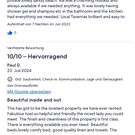
private lovely sandy beach. Ria was a charming hostess and
always available if we needed anything. It was lovely having
shower gel and shampoo etc in the bathroom and the kitchen
had everything we needed. Local Tavernas brilliant and easy to
get into the buzz of Kissamos or other local beaches. We would
Aufenthalt von 7 Nächten im Juli 2023
love to come and stay again. Thank you also for the amazing
olive oil and soap treats.
0
Verifizierte Bewertung
10/10 – Hervorragend
Paul D.
23. Juli 2024
Gut: Sauberkeit, Check-in, Kommunikation, Lage und Genauigkeit
des Onlineauftritts
Mit Google übersetzen
Beautiful inside and out
This has got to be the loveliest property we have ever rented.
Fabulous host so helpful and friendly the nicest lady you could
meet. The finish and cleanliness of this property is first class.
There is everything available you ever need. Beautiful
beds,lovely comfy bed, good quality linen and towels. The