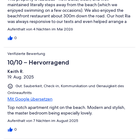
maintained literally steps away from the beach (which we
enjoyed swimming on a few occasions). We also enjoyed the
beachfront restaurant about 300m down the road. Our host Ria
was always responsive to our texts and even helped arrange a
guided hike through the Samaria Gorge. Our family created
Aufenthalt von 4 Nächten im Mai 2026
such wonderful memories at this property.
0
Verifizierte Bewertung
10/10 – Hervorragend
Keith R.
19. Aug. 2025
Gut: Sauberkeit, Check-in, Kommunikation und Genauigkeit des
Onlineauftritts
Mit Google übersetzen
Top notch apartment right on the beach. Modern and stylish,
the master bedroom being especially lovely.
Aufenthalt von 7 Nächten im August 2025
0