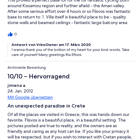
This proved a perfect base for for me for fantastic cycling both
around Kissamou region and further afield - the Amari valley.
After some serious effort over 4 hours or so Flisvos was fantastic
base to return to: 1. Villa itself is beautiful place to be - quality
stone walls and beamed ceilings - fantastic large balcony area
right on sea edge 2. Very freindly and hospitable owners Ria and
Eftihis - who are only a stone's throw away if needed 3. 2 great
0
tavernas - 50m and 300m away - both v hospitable and great
food 4 Nopigea unspoilt by tourism - with beautiful Kissamou
Antwort von VrboOwner am 17. März 2020
I wanna thank you of the botton of my heart for your kind words. Take
bay - warm clear water great for extended sea swims 5
care of yourself Many greetings Ria Eftixis.
Opening bedroom window in morning to the sea and sun I only
managed to cycle this time due to foot problem but I HAVE to
come back to explore on foot as well - for 2 weeks next time
Archivierte Bewertung
Highly recommended as peaceful base for exploring unspoilt
10/10 – Hervorragend
Crete Rich Evans from Swansea Wales
jimena a.
24. Jan. 2012
Mit Google übersetzen
An unexpected paradise in Crete
Of all the places we visited in Greece, this was hands down our
favorite. Flisvos is a beautiful place, in a beautiful setting. The
pictures posted are true to reality, and the owners are as
friendly and caring as any host can be. If you like your privacy it
will be respected, but if you wish to interact with Cretan people,