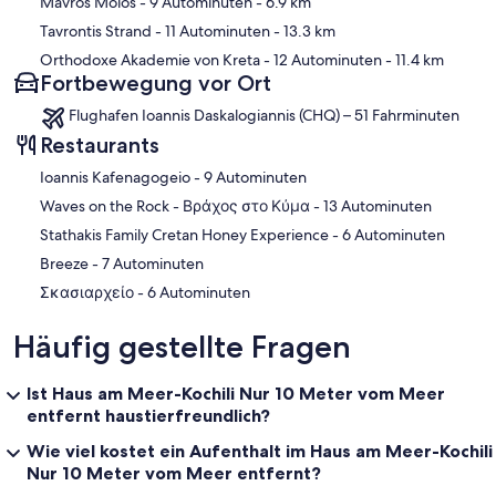
Mávros Mólos
- 9 Autominuten
- 6.9 km
Tavrontis Strand
- 11 Autominuten
- 13.3 km
Orthodoxe Akademie von Kreta
- 12 Autominuten
- 11.4 km
Fortbewegung vor Ort
Flughafen Ioannis Daskalogiannis (CHQ) – 51 Fahrminuten
Restaurants
‪Ioannis Kafenagogeio - ‬9 Autominuten
‪Waves on the Rock - Βράχος στο Κύμα - ‬13 Autominuten
‪Stathakis Family Cretan Honey Experience - ‬6 Autominuten
‪Breeze - ‬7 Autominuten
‪Σκασιαρχείο - ‬6 Autominuten
Häufig gestellte Fragen
Ist Haus am Meer-Kochili Nur 10 Meter vom Meer
entfernt haustierfreundlich?
Wie viel kostet ein Aufenthalt im Haus am Meer-Kochili
Nur 10 Meter vom Meer entfernt?