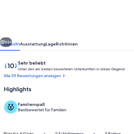
am
Meer-
Kochili
Nur
10
rück
Weiter
Meter
22+
Übersicht
Ausstattung
Lage
Richtlinien
vom
Meer
Bewertungen
10
Sehr beliebt
entfernt
U
von
Unter den am besten bewerteten Unterkünften in dieser Gegend
n
10,
Alle 59 Bewertungen anzeigen
t
Sehr
e
beliebt
Highlights
r
d
Familienspaß
e
Speisen im Freien
Bestbewertet für Familien
n
a
m
Platz für 4 Gäste
•
2 Schlafzimmer
•
3 Betten