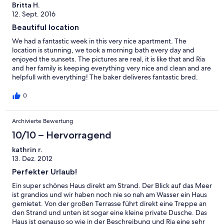
benötigt. Während unseres Aufenthaltes wurde zweimal
Britta H.
geputzt, so dass alles immer sehr sauber war und auch frische
12. Sept. 2016
Handtücher da waren. Vor dem Haus befindet sich eine Terasse,
Beautiful location
auf der wir in der Morgensonne gefrühstückt haben. Die
Terasse hinter dem Haus lag im Oktober überwiegend im
We had a fantastic week in this very nice apartment. The
Schatten, was bei den kretischen Temperaturen durchaus von
location is stunning, we took a morning bath every day and
Vorteil ist. Unsere Vermieterin Ria war stets für alles ansprechbar
enjoyed the sunsets. The pictures are real, it is like that and Ria
(sie wohnt in der Nachbarschaft) und überraschte uns
and her family is keeping everything very nice and clean and are
zwischendurch auch mal mit einem selbstgebackenen Kuchen.
helpfull with everything! The baker deliveres fantastic bred.
Zum Abschied überreichte sie uns jeweils eine Flasche des
Thank you for a really nice time! We would like to come back!
besten Olivenöls der Welt, das in der Ölmühle ihrer Familie
0
gemacht wird. In der Umgebung kann man gut wandern,
radfahren und sich auch einiges (Natur, Kultur) ansehen. Ein
Mietwagen ist ratsam. Alles in allem: das perfekte Domizil für
Archivierte Bewertung
einen perfekten Urlaub!
10/10 – Hervorragend
kathrin r.
13. Dez. 2012
Perfekter Urlaub!
Ein super schönes Haus direkt am Strand. Der Blick auf das Meer
ist grandios und wir haben noch nie so nah am Wasser ein Haus
gemietet. Von der großen Terrasse führt direkt eine Treppe an
den Strand und unten ist sogar eine kleine private Dusche. Das
Haus ist genauso so wie in der Beschreibung und Ria eine sehr