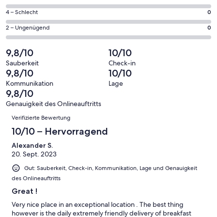
insgesamt
Gästebewertungen
von
10
0
4 – Schlecht
0
haben
insgesamt
Gästebewertungen
von
eine
10
0
2 – Ungenügend
0
haben
insgesamt
Bewertung
Gästebewertungen
von
eine
10
von
haben
insgesamt
9,8/10
10/10
Bewertung
Gästebewertungen
10
eine
10
von
haben
Sauberkeit
Check-in
-
Bewertung
Gästebewertungen
9,8/10
10/10
8
eine
Hervorragend
von
haben
-
Bewertung
Kommunikation
Lage
6
eine
9,8/10
Gut
von
-
Bewertung
4
Genauigkeit des Onlineauftritts
Okay
von
Bewertungen
-
Verifizierte Bewertung
2
Schlecht
-
10/10 – Hervorragend
Ungenügend
Alexander S.
20. Sept. 2023
Gut: Sauberkeit, Check-in, Kommunikation, Lage und Genauigkeit
des Onlineauftritts
Great !
Very nice place in an exceptional location . The best thing
however is the daily extremely friendly delivery of breakfast