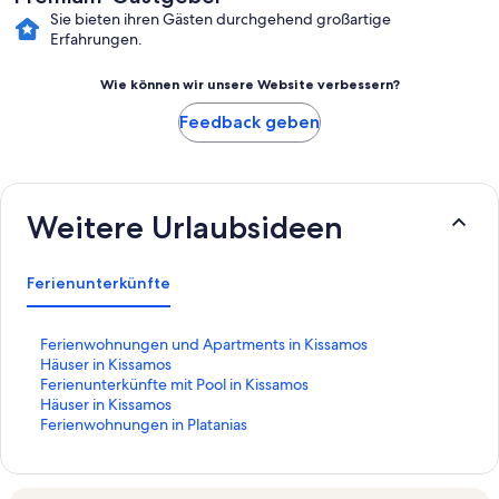
Sie bieten ihren Gästen durchgehend großartige
Erfahrungen.
Wie können wir unsere Website verbessern?
Feedback geben
Weitere Urlaubsideen
Ferienunterkünfte
L
Ferienwohnungen und Apartments in Kissamos
i
L
Häuser in Kissamos
n
i
L
Ferienunterkünfte mit Pool in Kissamos
k
n
i
L
Häuser in Kissamos
,
k
n
i
L
Ferienwohnungen in Platanias
d
,
k
n
i
e
d
,
k
n
r
e
d
,
k