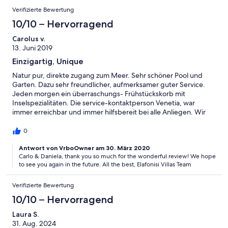
Verifizierte Bewertung
10/10 – Hervorragend
Carolus v.
13. Juni 2019
Einzigartig, Unique
Natur pur, direkte zugang zum Meer. Sehr schöner Pool und
Garten. Dazu sehr freundlicher, aufmerksamer guter Service.
Jeden morgen ein überraschungs- Frühstückskorb mit
Inselspezialitäten. Die service-kontaktperson Venetia, war
immer erreichbar und immer hilfsbereit bei alle Anliegen. Wir
haben die Liebe Menschen auf Kreta zum wiederholten mal
schätzen gelernt. Carlo und Daniela
0
Antwort von VrboOwner am 30. März 2020
Carlo & Daniela, thank you so much for the wonderful review! We hope
to see you again in the future. All the best, Elafonisi Villas Team
Verifizierte Bewertung
10/10 – Hervorragend
Laura S.
31. Aug. 2024