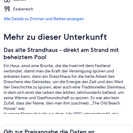
Essbereich
Alle Details zu Zimmer und Betten anzeigen
Mehr zu dieser Unterkunft
Das alte Strandhaus - direkt am Strand mit
beheiztem Pool
Ein Haus, einst eine Brücke, die die Insel mit dem Festland
verbindet, damit man die Kraft der Vereinigung spüren und
anbieten kann, dann ein Dreschhaus für die harte Arbeit des
Dreschens des Getreides, um die Energie der Zeit und den Wert
der Geschichte zu spüren, aber auch eine Traditionelles Steinhaus,
in dem sich einst das Leben des letzten Jahrhunderts befand, um
seine Wärme und Gastfreundschaft zu spüren. Es war also kein
Zufall, dass der Name, den man ihm zuschrieb, „The Old Beach
House“ war.
In einem Steingebäude aus dem Jahr 1910 untergebracht, das
ursprünglich eine wichtige Handelsstation für den Transport lokaler
Produkte wie Olivenöl, Oliven und Salz von Kreta auf den
Peloponnes, nach Kythera und auf das griechische Festland war Für
Gib zur Preisangabe die Daten an