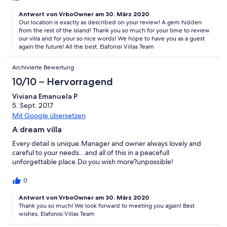
other people are willing to do. This is a quiet spot, a fantastic
Antwort von VrboOwner am 30. März 2020
getaway, and everything you need in terms of amenities is at
Our location is exactly as described on your review! A gem hidden
your fingertips. Excellent service, including a phone to use
from the rest of the island! Thank you so much for your time to review
locally, but the best is the daily delivered fresh breakfast in a
our villa and for your so nice words! We hope to have you as a guest
basket!
again the future! All the best, Elafonisi Villas Team
Archivierte Bewertung
10/10 – Hervorragend
Viviana Emanuela P.
5. Sept. 2017
Mit Google übersetzen
A dream villa
Every detail is unique.Manager and owner always lovely and
careful to your needs...and all of this in a peacefull
unforgettable place.Do you wish more?unpossible!
0
Antwort von VrboOwner am 30. März 2020
Thank you so much! We look forward to meeting you again! Best
wishes, Elafonisi Villas Team