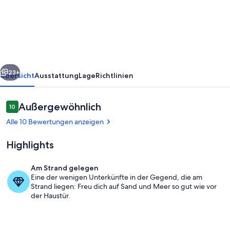
alte
Strandhaus
-
direkt
am
rück
Weiter
Strand
23+
Übersicht
Ausstattung
Lage
Richtlinien
mit
beheiztem
Bewertungen
Außergewöhnlich
10
10 von 10.
Pool
Alle 10 Bewertungen anzeigen
Highlights
Am Strand gelegen
Eine der wenigen Unterkünfte in der Gegend, die am
Pool
Strand liegen: Freu dich auf Sand und Meer so gut wie vor
der Haustür.