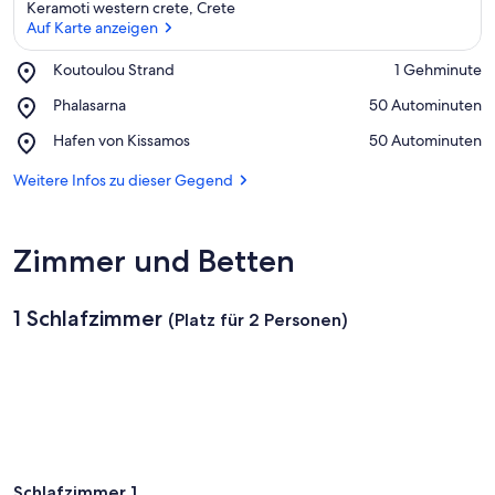
Keramoti western crete, Crete
Auf Karte anzeigen
Place,
Koutoulou Strand
‪1 Gehminute‬
Koutoulou
Auf Karte anzeigen
Place,
Phalasarna
‪50 Autominuten‬
Strand
Phalasarna
Place,
Hafen von Kissamos
‪50 Autominuten‬
Hafen
von
Weitere Infos zu dieser Gegend
Kissamos
Zimmer und Betten
1 Schlafzimmer
(Platz für 2 Personen)
Schlafzimmer 1