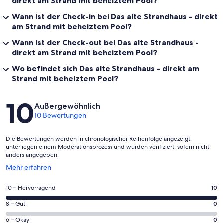
direkt am Strand mit beheiztem Pool?
Wann ist der Check-in bei Das alte Strandhaus - direkt
am Strand mit beheiztem Pool?
Wann ist der Check-out bei Das alte Strandhaus -
direkt am Strand mit beheiztem Pool?
Wo befindet sich Das alte Strandhaus - direkt am
Strand mit beheiztem Pool?
Bewertungen
10
Außergewöhnlich
10 Bewertungen
Die Bewertungen werden in chronologischer Reihenfolge angezeigt,
unterliegen einem Moderationsprozess und wurden verifiziert, sofern nicht
anders angegeben.
Wird
Mehr erfahren
in
einem
10
10 – Hervorragend
10
neuen
von
Fenster
0
8 – Gut
0
insgesamt
geöffnet
von
10
0
6 – Okay
0