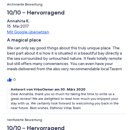
Archivierte Bewertung
10/10 – Hervorragend
Annahita K.
15. Mai 2017
Mit Google übersetzen
A magical place
We can only say good things about this truly unique place. The
best part about it is how it is situated in a beautiful bay directly a
the sea surrounded by untouched nature. It feels totally remote
but still offers many conveniences. You can even have your
meals delivered from the also very recommendable local Tavern
„Gialites" and get a full breakfast basket delivered to your door
every morning. Our host was very accommodating and friendly.
0
We had an amazing time and will surely try to be back soon.
Antwort von VrboOwner am 30. März 2020
Dear Annahita, thank you so much for taking the time to write us a
great review! We are delighted to read how much you enjoyed your
stay with us. We certainly look forward to welcoming you back in the
near future. Best wishes, Elafonisi Villas Team
Verifizierte Bewertung
10/10 – Hervorragend