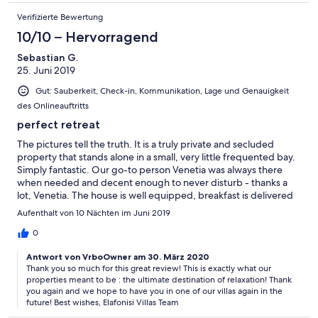
Verifizierte Bewertung
10/10 – Hervorragend
Sebastian G.
25. Juni 2019
Gut: Sauberkeit, Check-in, Kommunikation, Lage und Genauigkeit
des Onlineauftritts
perfect retreat
The pictures tell the truth. It is a truly private and secluded
property that stands alone in a small, very little frequented bay.
Simply fantastic. Our go-to person Venetia was always there
when needed and decent enough to never disturb - thanks a
lot, Venetia. The house is well equipped, breakfast is delivered
daily. We cannot find a single thing to complain about. After
Aufenthalt von 10 Nächten im Juni 2019
almost two weeks away from everything, this - for us - has set
the standard for relaxation.
0
Antwort von VrboOwner am 30. März 2020
Thank you so much for this great review! This is exactly what our
properties meant to be : the ultimate destination of relaxation! Thank
you again and we hope to have you in one of our villas again in the
future! Best wishes, Elafonisi Villas Team