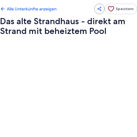
Alle Unterkünfte anzeigen
Speichern
Das alte Strandhaus - direkt am
Strand mit beheiztem Pool
Fotogalerie
von
Das