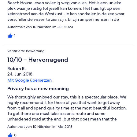
Beach House, even volledig weg van alles. Het is een unieke
plek waar je rustig tot jezelf kan komen. Het huis ligt op een
keienstrand aan de Westkust. Je kan snorkelen in de zee waar
verschillende vissen te zien zijn. Er zijn amper mensen in de
buurt waardoor je uitermate van je privacy kan genieten.
Aufenthalt von 10 Nächten im Juli 2023
Dagelijks werd ontbijt gebracht en de vriendelijke Christos was
steeds bereikbaar in geval van vragen. Je dient een stuk over
1
onverharde weg te rijden alvorens je de woning kan bereiken.
Dit is misschien niet met elke wagen mogelijk. Wij huurden een
Verifizierte Bewertung
CS3 Crossback en konden overal perfect rijden. De woning ligt
heel afgelegen aan zee aan de voet van de bergen. Als je niet
10/10 – Hervorragend
graag midden in de ongerepte natuur zit, heb je hier niks te
Ruben R.
zoeken. Het was een prachtige ervaring, één met de natuur.
24. Juni 2018
Mit Google übersetzen
Privacy has a new meaning
We thoroughly enjoyed our stay, this is a spectacular place. We
highly recommend it for those of you that want to get away
from it all and spend quality time at the most beautiful location.
To get there one must take a scenic route and some
unhardened road at the end, but that does mean that the
location where you arrive, very few others come. The same goes
Aufenthalt von 10 Nächten im Mai 2018
for the sea: it feels like a private bay, where with watershoes you
are more easy to reach the water, which again, means not many
0