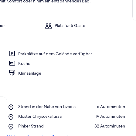
 mit Komfort oder nimm ein entspannendes Bad.
mer
Platz für 5 Gäste
Parkplätze auf dem Gelände verfügbar
Küche
Klimaanlage
Place,
Strand in der Nähe von Livadia
‪6 Autominuten‬
Strand
Place,
Kloster Chrysoskalitissa
‪19 Autominuten‬
in
Kloster
der
Place,
Pinker Strand
‪32 Autominuten‬
Chrysoskalitissa
Nähe
Pinker
von