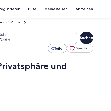
registrieren
Hilfe
Meine Reisen
Anmelden
reundschaft
äste
Suchen
Teilen
Speichern
 Privatsphäre und