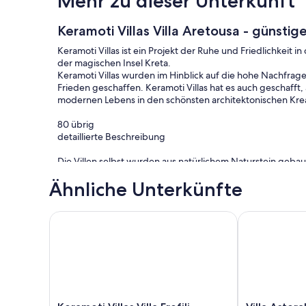
Mehr zu dieser Unterkunft
Keramoti Villas Villa Aretousa - günsti
Keramoti Villas ist ein Projekt der Ruhe und Friedlichke
der magischen Insel Kreta.
Keramoti Villas wurden im Hinblick auf die hohe Nachfrag
Frieden geschaffen. Keramoti Villas hat es auch geschafft
modernen Lebens in den schönsten architektonischen Kre
80 übrig
detaillierte Beschreibung
Die Villen selbst wurden aus natürlichem Naturstein gebau
Bitte klicken Sie auf den Link "Weitere Details" für weitere
Ähnliche Unterkünfte
Bitte beachten Sie, dass am Ende der Seite "Weitere Detail
Auf einem kleinen Hügel gelegen, wie zwischen Olivenbäu
Keramoti Villas Villa Erofili - Erschwinglicher Luxus
Villa Asteraki
wären sie immer Teil dieser wunderschönen Landschaft. Ke
spiegeln unsere Sensibilität und Respekt für unsere einzi
Genießen Sie eine einzigartige und besondere Erfahrung 
natürlichen Nischen.
Für die wirklich besonderen Ferien ist Keramoti-Villas ein 
Keramoti
Villa