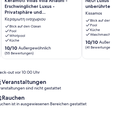
Keramoti Villas Villa Ariadni -
NEU! Luxus und Elega
Villas
Luxus
Erschwinglicher Luxus -
unberührter Natur
Villa
und
Privatsphäre und
Kissamos
Ariadni
Eleganz
Gastfreundschaft
Κεραμωτη ιναχωριου
-
in
Blick auf den Ozean
Pool
Erschwinglicher
unberührter
Blick auf den Ozean
Küche
Luxus
Pool
Natur
Waschmaschine
Whirlpool
-
Kissamos
Küche
10.0
Privatsphäre
10/10
Außergewöhnlic
von
und
10.0
10/10
(41 Bewertungen)
Außergewöhnlich
10,
Gastfreundschaft
von
(55 Bewertungen)
Außergewöhnlich,
Κεραμωτη
10,
(41
ιναχωριου
Außergewöhnlich,
Bewertungen)
(55
eck-out vor 10:00 Uhr
Bewertungen)
Veranstaltungen
ranstaltungen sind nicht gestattet
Rauchen
uchen ist in ausgewiesenen Bereichen gestattet