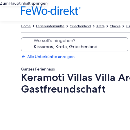
Zum Hauptinhalt springen
Home
Ferienunterkünfte
Griechenland
Kreta
Chania
Ki
Wo soll’s hingehen?
Alle Unterkünfte anzeigen
Ganzes Ferienhaus
Keramoti Villas Villa A
Gastfreundschaft
Fotogalerie
von
Keramoti
Villas