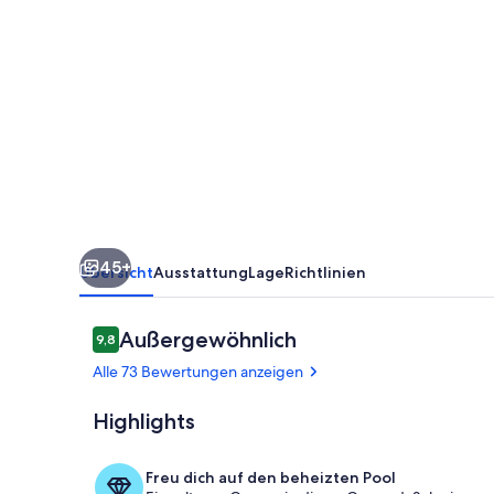
Villa
Aretousa
-
günstiger
Luxus
-
Privatsphäre
und
45+
Gastfreundschaft
Übersicht
Ausstattung
Lage
Richtlinien
Bewertungen
Außergewöhnlich
9,8
9,8 von 10.
Alle 73 Bewertungen anzeigen
Highlights
Pool
Freu dich auf den beheizten Pool