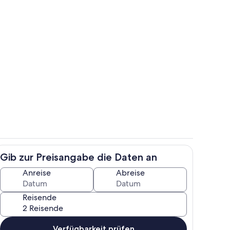
ch
Wohnbereich
Gib zur Preisangabe die Daten an
Zimmer
Anreise
Abreise
Reisende
Verfügbarkeit prüfen