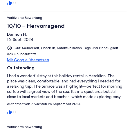
0
Verifizierte Bewertung
10/10 – Hervorragend
Daimon H.
16. Sept. 2024
Gut: Sauberkeit, Check-in, Kommunikation, Lage und Genauigkeit
des Onlineauftritts
Mit Google übersetzen
Outstanding
I had a wonderful stay at this holiday rental in Heraklion. The
place was clean, comfortable, and had everything I needed for
a relaxing trip. The terrace was a highlight—perfect for morning
coffee with a great view of the sea. It’s in a quiet area but still
close to local markets and beaches, which made exploring easy.
The mix of modern amenities and a bit of local character made it
Aufenthalt von 7 Nächten im September 2024
feel welcoming and homely. Would definitely stay here again if I
get the chance.
0
Verifizierte Bewertung