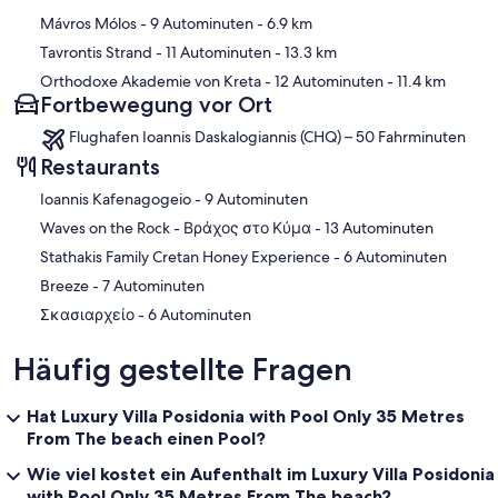
Mávros Mólos
- 9 Autominuten
- 6.9 km
• Bicycle rent
Tavrontis Strand
- 11 Autominuten
- 13.3 km
Heating costs for the swimming pool
• Delivery of traditional cretan food to your place
Orthodoxe Akademie von Kreta
- 12 Autominuten
- 11.4 km
Fortbewegung vor Ort
Flughafen Ioannis Daskalogiannis (CHQ) – 50 Fahrminuten
For Children and babies
Restaurants
Cradle
‪Ioannis Kafenagogeio - ‬9 Autominuten
Highchair for babies’ and young children’s food
Sheet/Blanket/Quilt/Pillow for the cradle
‪Waves on the Rock - Βράχος στο Κύμα - ‬13 Autominuten
‪Stathakis Family Cretan Honey Experience - ‬6 Autominuten
A Set of special cutlery, Plate and glass for babies/ Baby’s bib
‪Breeze - ‬7 Autominuten
Our villa is
‪Σκασιαρχείο - ‬6 Autominuten
900 m from the nearest pharmacy
Häufig gestellte Fragen
1,5 km from the village of Drapanias
Hat Luxury Villa Posidonia with Pool Only 35 Metres
4,5 km from the town of Kasteli where you can find a Health Center,
From The beach einen Pool?
Pharmacies, Doctors’ Offices, Super Markets, Bakeries,
Laundry/Ironing Services, Gas Stations, Post Offices, Banks with
Wie viel kostet ein Aufenthalt im Luxury Villa Posidonia
ATM
with Pool Only 35 Metres From The beach?