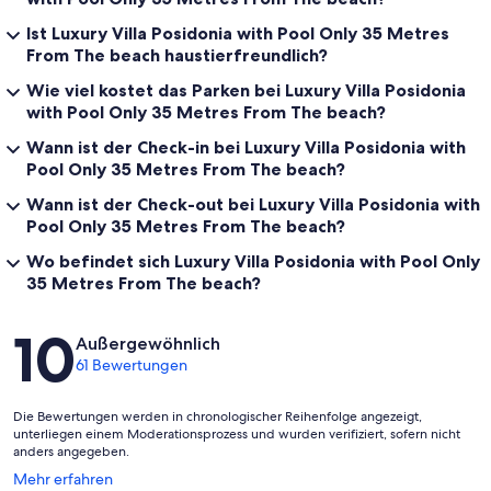
There are three worldwide awarded beaches around the villa:
Ist Luxury Villa Posidonia with Pool Only 35 Metres
From The beach haustierfreundlich?
Falasarna beach is 15 kilometers from our villa
Wie viel kostet das Parken bei Luxury Villa Posidonia
Balos beach is 18 kilometers from our villa
with Pool Only 35 Metres From The beach?
Elaphonisi beach is about 45 kilometers from our villa
Wann ist der Check-in bei Luxury Villa Posidonia with
Pool Only 35 Metres From The beach?
Wann ist der Check-out bei Luxury Villa Posidonia with
Pool Only 35 Metres From The beach?
Wo befindet sich Luxury Villa Posidonia with Pool Only
35 Metres From The beach?
Bewertungen
10
Außergewöhnlich
61 Bewertungen
Die Bewertungen werden in chronologischer Reihenfolge angezeigt,
unterliegen einem Moderationsprozess und wurden verifiziert, sofern nicht
anders angegeben.
Wird
Mehr erfahren