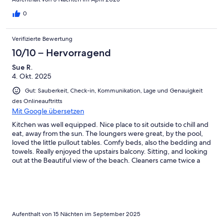
0
Verifizierte Bewertung
10/10 – Hervorragend
Sue R.
4. Okt. 2025
Gut: Sauberkeit, Check-in, Kommunikation, Lage und Genauigkeit
des Onlineauftritts
Mit Google übersetzen
Kitchen was well equipped. Nice place to sit outside to chill and
eat, away from the sun. The loungers were great, by the pool,
loved the little pullout tables. Comfy beds, also the bedding and
towels. Really enjoyed the upstairs balcony. Sitting, and looking
out at the Beautiful view of the beach. Cleaners came twice a
week. Host Ria was so nice, making sure all was fine, and if we
needed anything. Looked after us very well. Thank you Ria.
Aufenthalt von 15 Nächten im September 2025