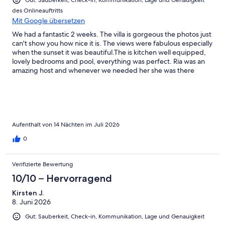
des Onlineauftritts
Mit Google übersetzen
We had a fantastic 2 weeks. The villa is gorgeous the photos just
can't show you how nice it is. The views were fabulous especially
when the sunset it was beautiful.The is kitchen well equipped,
lovely bedrooms and pool, everything was perfect. Ria was an
amazing host and whenever we needed her she was there
straight away no matter what. The Village had some great
tavernas we can highly recommend Sargos the fish and the
owners. We also got a taxi into Kissamos a few evenings too
which our teenagers loved. We loved it here and can't wait to
return
Aufenthalt von 14 Nächten im Juli 2026
0
Verifizierte Bewertung
10/10 – Hervorragend
Kirsten J.
8. Juni 2026
Gut: Sauberkeit, Check-in, Kommunikation, Lage und Genauigkeit