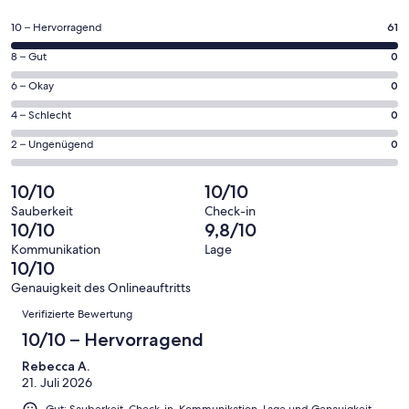
in
einem
61
10 – Hervorragend
61
neuen
von
Fenster
0
8 – Gut
0
insgesamt
geöffnet
von
61
0
6 – Okay
0
insgesamt
Gästebewertungen
von
61
0
4 – Schlecht
0
haben
insgesamt
Gästebewertungen
von
eine
61
0
2 – Ungenügend
0
haben
insgesamt
Bewertung
Gästebewertungen
von
eine
61
von
haben
insgesamt
10/10
10/10
Bewertung
Gästebewertungen
10
eine
61
von
haben
Sauberkeit
Check-in
-
Bewertung
Gästebewertungen
10/10
9,8/10
8
eine
Hervorragend
von
haben
-
Bewertung
Kommunikation
Lage
6
eine
10/10
Gut
von
-
Bewertung
4
Genauigkeit des Onlineauftritts
Okay
von
Bewertungen
-
Verifizierte Bewertung
2
Schlecht
-
10/10 – Hervorragend
Ungenügend
Rebecca A.
21. Juli 2026
Gut: Sauberkeit, Check-in, Kommunikation, Lage und Genauigkeit