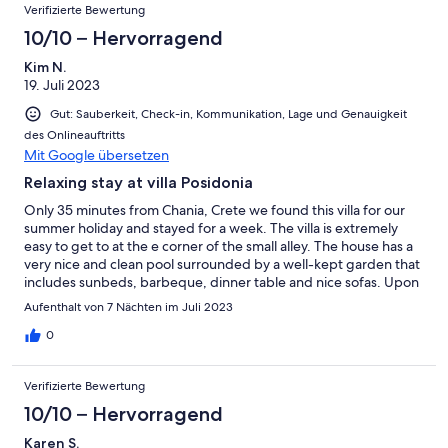
Verifizierte Bewertung
(who also appear in a delivery van each day) a mile away and
several local towns for greater variety. A really special and
10/10 – Hervorragend
relaxing place! Thanks Ria - we loved it!
Kim N.
19. Juli 2023
Gut: Sauberkeit, Check-in, Kommunikation, Lage und Genauigkeit
des Onlineauftritts
Mit Google übersetzen
Relaxing stay at villa Posidonia
Only 35 minutes from Chania, Crete we found this villa for our
summer holiday and stayed for a week. The villa is extremely
easy to get to at the e corner of the small alley. The house has a
very nice and clean pool surrounded by a well-kept garden that
includes sunbeds, barbeque, dinner table and nice sofas. Upon
arrival we were greeted by Ria, the host and she explained the
Aufenthalt von 7 Nächten im Juli 2023
practicalities of the house. During our stay we coordinated
house cleaning and had small chats as she dropped by with
0
fresh cretan cake. If you like a quite holiday away from a ton of
tourist we highly recommend this location for your stay. There’s
Verifizierte Bewertung
some of Greece most beautiful beaches here and the one 35
meters walk from the house is very clean without rocks,
10/10 – Hervorragend
seashells, seaweed and other not so nice stuff from the water.
Karen S.
There’s a few restaurants nearby with good food, and each