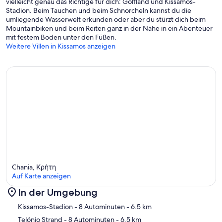
vielleicht genau das Richtige für dich: Golfland und Kissamos-
• Pool towels
Stadion. Beim Tauchen und beim Schnorcheln kannst du die
umliegende Wasserwelt erkunden oder aber du stürzt dich beim
Mountainbiken und beim Reiten ganz in der Nähe in ein Abenteuer
Services
mit festem Boden unter den Füßen.
Weitere Villen in Kissamos anzeigen
• Welcome Basket
• Cleaning twice a week
• Linen change two times a week
• Gardener once every two weeks
• Cleaning and pool maintenance once a week
Services upon request (extra charge)
Chania, Κρήτη
• Doctor on call
Auf Karte anzeigen
• Massage
In der Umgebung
• Daily cleaning
Karte
Kissamos-Stadion
- 8 Autominuten
- 6.5 km
Telónio Strand
- 8 Autominuten
- 6.5 km
• Daily excursions