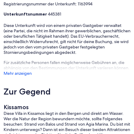
Registrierungsnummer der Unterkunft: 1163994
• refridgerator/freezer
Unterkunftsnummer
445381
Living room
Diese Unterkunft wird von einem privaten Gastgeber verwaltet
• Comfy seating for six people
(eine Partei, die nicht im Rahmen ihrer gewerblichen, geschäftlichen
oder beruflichen Tätigkeit handelt). Das EU-Verbraucherrecht,
• Modern fireplace
einschließlich Widerrufsrecht, gilt nicht für deine Buchung, sie wird
jedoch von den vom privaten Gastgeber festgelegten
Stornierungsbedingungen abgedeckt.
• Satellite smart TV 65” in livinng room
Für zusätzliche Personen fallen möglicherweise Gebühren an, die
• Book
abhängig von den Bestimmungen der Unterkunft variieren können.
Mehr anzeigen
General
• air conditioners in all rooms
Zur Gegend
• Washing machine
Kissamos
• Electric iron and small ironing board
Diese Villa in Kissamos liegt in den Bergen und direkt am Wasser.
•wi-fi internet
Wer die Natur der Region bewundern möchte, sollte Folgendes
besuchen: Strand von Balos und Strand von Agia Marina. Du bist mit
• First aid kit
Kindern unterwegs? Dann ist ein Besuch dieser beiden Attraktionen