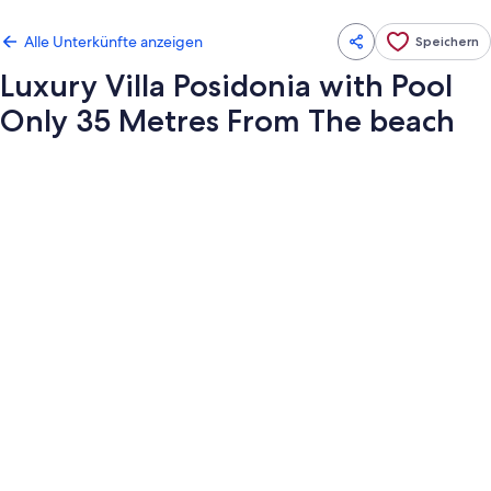
Alle Unterkünfte anzeigen
Speichern
Luxury Villa Posidonia with Pool
Only 35 Metres From The beach
Fotogalerie
von
Luxury