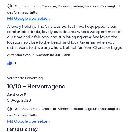
Gut: Sauberkeit, Check-in, Kommunikation, Lage und Genauigkeit
des Onlineauftritts
Mit Google übersetzen
A lovely holiday. The Villa was perfect - well equipped, clean,
comfortable beds, lovely outside area where we spent most of
our time and a fab pool and sun lounging area. We loved the
location, so close to the beach and local tavernas when you
didn’t want to drive anywhere but not far from Chania or bigger
towns/beaches for trips out. Ria was a great host, any queries or
Aufenthalt von 14 Nächten im Juli 2025
anything needed she responded very quickly and the gift of the
local olive oil was much appreciated. The villa was cleaned
0
regularly with fresh bedding and towels. We went to the 3
tavernas closest to the villa and all were excellent and had live
Verifizierte Bewertung
music too. We also went to the beach and restaurant a 10 minute
walk away to the left of the villa and the beach was sandy and
10/10 – Hervorragend
the food excellent. A very relaxing and lovely family holiday.
Andrew B.
5. Aug. 2023
Gut: Sauberkeit, Check-in, Kommunikation, Lage und Genauigkeit
des Onlineauftritts
Mit Google übersetzen
Fantastic stay