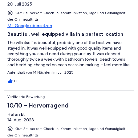
20. Juli 2025
morning the local baker parks outside the house for fresh bread
and pastery to buy. We had a lovely relaxing time here and will
Gut: Sauberkeit, Check-in, Kommunikation, Lage und Genauigkeit
miss the sunset view from the master bedroom balcony Best
des Onlineauftritts
Regards Kim Nielsen
Mit Google übersetzen
Beautiful, well equipped villa in a perfect location
The villa itself is beautiful, probably one of the best we have
stayed in. It was well equipped with good quality items and
everything you could need during your stay. It was cleaned
thoroughly twice a week with bathroom towels, beach towels
and bedding changed on each occasion making it feel more like
a hotel than a self catering Villa. Some basic food & cleaning
Aufenthalt von 14 Nächten im Juli 2025
items were also provided. The location is perfect, extremely
quiet with sea views and 3 restaurants within easy walking
0
distance even for my 80 year old parents. Fresh veg and bread
(especially loved the sugared doughnuts!) were available daily
Verifizierte Bewertung
from sellers who stopped right outside the villa gate. Plenty of
other restaurants within 20 minutes drive. The local beach,
10/10 – Hervorragend
which is opposite the villa was good for my husband & I but my
Helen B.
elderly parents couldn't get in the water due to the stony beach
14. Aug. 2023
which was such a shame as once you get about 6ft into the
water it is beautiful soft sand.Ria was a perfect host, very
Gut: Sauberkeit, Check-in, Kommunikation, Lage und Genauigkeit
informative in the lead up to the holiday and when we arrived
des Onlineauftritts
she was attentive and a friendly face whenever we needed her