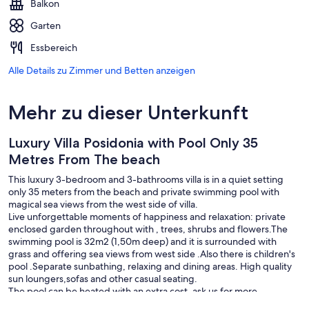
Balkon
Garten
Essbereich
Alle Details zu Zimmer und Betten anzeigen
Mehr zu dieser Unterkunft
Luxury Villa Posidonia with Pool Only 35
Metres From The beach
This luxury 3-bedroom and 3-bathrooms villa is in a quiet setting
only 35 meters from the beach and private swimming pool with
magical sea views from the west side of villa.
Live unforgettable moments of happiness and relaxation: private
enclosed garden throughout with , trees, shrubs and flowers.The
swimming pool is 32m2 (1,50m deep) and it is surrounded with
grass and offering sea views from west side .Also there is children's
pool .Separate sunbathing, relaxing and dining areas. High quality
sun loungers,sofas and other casual seating.
The pool can be heated with an extra cost, ask us for more
information.