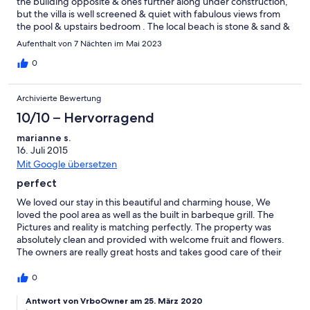
the building opposite & ones further along under construction,
but the villa is well screened & quiet with fabulous views from
the pool & upstairs bedroom . The local beach is stone & sand &
good for a swim. The Local taverna on the seafront served good
Aufenthalt von 7 Nächten im Mai 2023
food including fresh fish (another local fish restaurant was not
open until the next week). We walked 10 minutes to another
0
taverna which was also very good. Kissamos was a short drive &
we liked the town where there were more seafront restaurants.
Archivierte Bewertung
The famous beaches of Falassarna were 25 minutes drive.
Elafonissi beach was a more difficult drive through an impressive
10/10 – Hervorragend
gorge & well worth the trip. We wished we’d had longer!!!
marianne s.
16. Juli 2015
Mit Google übersetzen
perfect
We loved our stay in this beautiful and charming house, We
loved the pool area as well as the built in barbeque grill. The
Pictures and reality is matching perfectly. The property was
absolutely clean and provided with welcome fruit and flowers.
The owners are really great hosts and takes good care of their
costumers and are avaible for any sort of questions or help you
would need. The small car from the local bakery came round in
0
the morning and provided us with fresh bread, doughnuts and
pies. We brought a wheelchair for our daughter and it was no
Antwort von VrboOwner am 25. März 2020