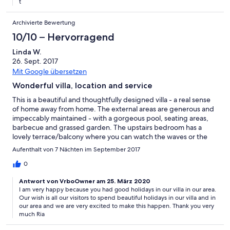
t
problem coming around in and outside the house. But if you like
discos, bars and shops with souveniers you should not come
here. This is a very peacefull area. We had a great vacation
Archivierte Bewertung
enjoying this area, which is developing and would recommend
10/10 – Hervorragend
this to anyone who love travelling in Greece.
Linda W.
26. Sept. 2017
Mit Google übersetzen
Wonderful villa, location and service
This is a beautiful and thoughtfully designed villa - a real sense
of home away from home. The external areas are generous and
impeccably maintained - with a gorgeous pool, seating areas,
barbecue and grassed garden. The upstairs bedroom has a
lovely terrace/balcony where you can watch the waves or the
sunset and the mountains. The villa has everything you could
Aufenthalt von 7 Nächten im September 2017
possibly need and Ria - as everyone notes - is charming and kind
- welcoming us and saying goodbye with gifts and great
0
warmth. There are perfect touches such as the bath robes and
Antwort von VrboOwner am 25. März 2020
the Oliva products and "starter groceries" for that urgent cup of
I am very happy because you had good holidays in our villa in our area.
coffee when you arrive! The location is ideal - 2 mins frm the
Our wish is all our visitors to spend beautiful holidays in our villa and in
beach with the warmest waters anywhere - like a bath on some
our area and we are very excited to make this happen. Thank you very
mornings. The initial stony area is quickly rplaced by acres of
much Ria
shallow sand and swimming in the Bay under the mountains -
amazing! Great tavernas right on the beach - a brilliant bakery