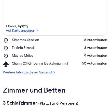
Chania, Κρήτη
Auf Karte anzeigen
Place,
Kissamos-Stadion
‪8 Autominuten‬
Kissamos-
Auf Karte anzeigen
Place,
Telónio Strand
‪8 Autominuten‬
Stadion
Telónio
Place,
Mávros Mólos
‪9 Autominuten‬
Strand
Mávros
Airport,
Chania (CHQ-Ioannis Daskalogiannis)
‪50 Autominuten‬
Mólos
Chania
(CHQ-
Weitere Infos zu dieser Gegend
Ioannis
Daskalogiannis)
Zimmer und Betten
3 Schlafzimmer
(Platz für 6 Personen)