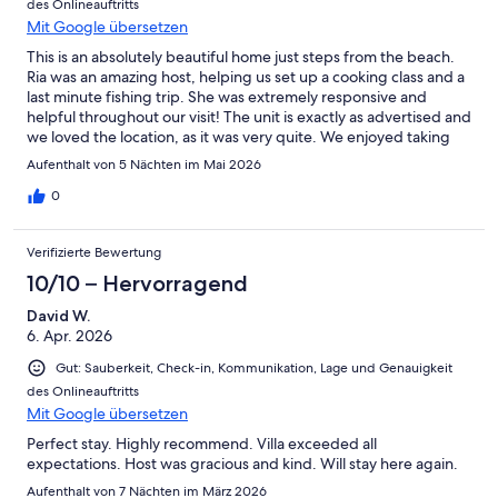
des Onlineauftritts
Mit Google übersetzen
This is an absolutely beautiful home just steps from the beach.
Ria was an amazing host, helping us set up a cooking class and a
last minute fishing trip. She was extremely responsive and
helpful throughout our visit! The unit is exactly as advertised and
we loved the location, as it was very quite. We enjoyed taking
day trips from the unit using our rental car to various places in
Aufenthalt von 5 Nächten im Mai 2026
Crete. It was very clean both inside and out. We had a
wonderful stay here!
0
Verifizierte Bewertung
10/10 – Hervorragend
David W.
6. Apr. 2026
Gut: Sauberkeit, Check-in, Kommunikation, Lage und Genauigkeit
des Onlineauftritts
Mit Google übersetzen
Perfect stay. Highly recommend. Villa exceeded all
expectations. Host was gracious and kind. Will stay here again.
Aufenthalt von 7 Nächten im März 2026