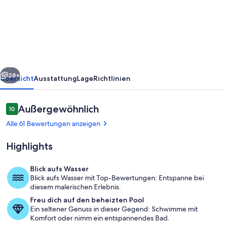
Villa
Posidonia
with
Pool
Only
rück
Weiter
35
28+
Übersicht
Ausstattung
Lage
Richtlinien
Metres
From
Bewertungen
Außergewöhnlich
10
10 von 10.
The
Alle 61 Bewertungen anzeigen
beach
Highlights
Blick aufs Wasser
Blick aufs Wasser mit Top-Bewertungen: Entspanne bei
Speisen im Freien
diesem malerischen Erlebnis.
Freu dich auf den beheizten Pool
Ein seltener Genuss in dieser Gegend: Schwimme mit
Komfort oder nimm ein entspannendes Bad.