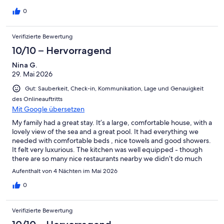
0
Verifizierte Bewertung
10/10 – Hervorragend
Nina G.
29. Mai 2026
Gut: Sauberkeit, Check-in, Kommunikation, Lage und Genauigkeit
des Onlineauftritts
Mit Google übersetzen
My family had a great stay. It’s a large, comfortable house, with a
lovely view of the sea and a great pool. It had everything we
needed with comfortable beds , nice towels and good showers.
It felt very luxurious. The kitchen was well equipped - though
there are so many nice restaurants nearby we didn’t do much
cooking. Within very easy reach of beautiful beaches,
Aufenthalt von 4 Nächten im Mai 2026
mountains, gorges and Xania town.Ria was very welcoming and
was available in 2 minutes when I had to call her as I’d locked us
0
out of the house (completely my fault) Highly recommend
Verifizierte Bewertung