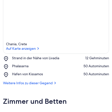
r
k
ü
n
f
t
e
n
i
Chania, Crete
n
Auf Karte anzeigen
d
Place,
Strand in der Nähe von Livadia
‪12 Gehminuten‬
i
Strand
Auf Karte anzeigen
e
Place,
Phalasarna
‪50 Autominuten‬
in
s
Phalasarna
der
e
Place,
Hafen von Kissamos
‪50 Autominuten‬
Nähe
r
Hafen
von
von
Weitere Infos zu dieser Gegend
Livadia
G
Kissamos
e
g
Zimmer und Betten
e
n
d