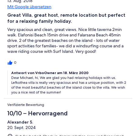
13. Aug. 2018
Mit Google übersetzen
Great Villa, great host, remote location but perfect
for a relaxing family holiday.
Very spacious and clean, great views. Nice little taverna 2min
walk. Elafonisi Beach 15min drive and Falarsana Beach 45min
drive. 2 of the greatest beaches on the island - lots of water
sport activities for families- we did a windsurfing course and a
wave riding course with Surf Island. Very good!
0
Antwort von VrboOwner am 18. März 2020
Dear Michael, hi, We are glad you had relaxing holidays with us.
Lefkothea villa is really very spacious and has a unique position, with 2
of the most beautiful beaches of the island close to the villa. We wish
you a nice rest of the summer!
Verifizierte Bewertung
10/10 – Hervorragend
Alexander S.
20. Sept. 2024