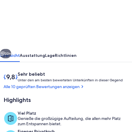
Villa
mit
Meerblick,private
Pool
und
Grillmöglichkeit
rück
Weiter
in
33+
Übersicht
Ausstattung
Lage
Richtlinien
der
Nähe
Bewertungen
9,8
Sehr beliebt
von
U
von
Unter den am besten bewerteten Unterkünften in dieser Gegend
n
10,
Alle 10 geprüften Bewertungen anzeigen
Elafonissi
t
Sehr
e
beliebt
Highlights
r
d
Viel Platz
e
Speisen im Freien
Genieße die großzügige Aufteilung, die allen mehr Platz
n
zum Entspannen bietet.
Eigener Privatkoch