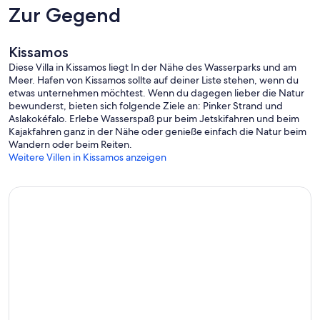
Sandstrand, ideal zum Schwimmen und für unvergessliche
Zur Gegend
Sonnenuntergänge.
• Dorf Paleochora: (1 Std.) Ein lebhafter Ort an der Südküste,
berühmt für seine engen Gassen und Cafés am Meer.
Kissamos
• Lagune von Balos (1 Std. 30 Min.): Eine atemberaubende Lagune
Diese Villa in Kissamos liegt In der Nähe des Wasserparks und am
mit weißem Sand und türkisfarbenem Wasser, erreichbar mit dem
Meer. Hafen von Kissamos sollte auf deiner Liste stehen, wenn du
Boot.
etwas unternehmen möchtest. Wenn du dagegen lieber die Natur
• Altstadt von Chania: (1 Std. 30 Min.) Schlendern Sie durch den
bewunderst, bieten sich folgende Ziele an: Pinker Strand und
historischen venezianischen Hafen und das malerischste
Aslakokéfalo. Erlebe Wasserspaß pur beim Jetskifahren und beim
Stadtzentrum Griechenlands.
Kajakfahren ganz in der Nähe oder genieße einfach die Natur beim
Wandern oder beim Reiten.
Der CreteVillas4u-Vorteil
Weitere Villen in Kissamos anzeigen
🤝 Tiefstpreisgarantie! Buchen Sie mit Vertrauen und wissen Sie,
dass Sie das beste verfügbare Angebot erhalten. CreteVillas4U.
🛡️ Verwaltet von CreteVillas4U | Experten für kretische
Gastfreundschaft – für einen reibungslosen und hochwertigen
Aufenthalt.
Damit Sie Ihren Urlaub entspannt genießen können, erhalten Sie ca.
zwei Wochen vor Ihrer Ankunft einen Link zu unserem Gästeführer
(GuestGuide4u). Dieser enthält viele Details zum Haus,
Empfehlungen für Aktivitäten auf Kreta, Restauranttipps und
weitere hilfreiche Reiseinformationen.