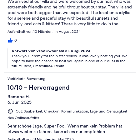
We arrived at our villa and were welcomed by our host who was
extremely friendly and helpful throughout our stay. The villa and
pool were both bigger than we expected. The location is idyllic
for a serene and peaceful stay with beautiful sunsets and
friendly local cats & kittens! There is very little to do in the
immediate area so a hire car is essential but we found some
Aufenthalt von 10 Nächten im August 2024
beautiful beaches and tavernas just a short drive away.
0
Antwort von VrboOwner am 31. Aug. 2024
Thank you Jeremy for the 5 star review. It was lovely hosting you. We
hope to have the chance to host you again in one of our villas in the
future. Best, Cretevillas4u team.
Verifizierte Bewertung
10/10 – Hervorragend
Ramona H.
6. Juni 2025
Gut: Sauberkeit, Check-in, Kommunikation, Lage und Genauigkeit
des Onlineauftritts
Sehr schöne Lage. Super Pool. Wenn man kein Problem hat
etwas weiter zu fahren, kann ich es nur empfehlen
Aufenthalt von 11 Nächten im Mai 2025