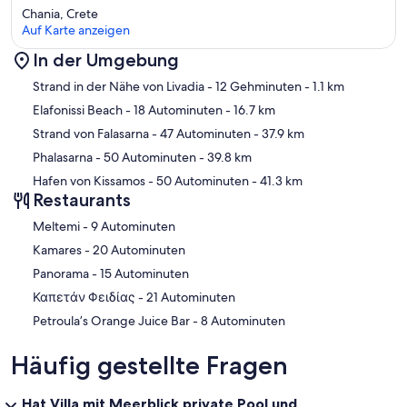
🧳 Inklusive Leistungen
Chania, Crete
• Willkommenskorb: Gefüllt mit kretischen Köstlichkeiten bei Ihrer
Auf Karte anzeigen
Ankunft.
• Reinigungsservice: Professionelle Reinigung und Wäschewechsel
In der Umgebung
alle 3–4 Tage.
Karte
Strand in der Nähe von Livadia
- 12 Gehminuten
- 1.1 km
• Rund-um-die-Uhr-Betreuung: Durch das engagierte Team von
CreteVillas4U.
Elafonissi Beach
- 18 Autominuten
- 16.7 km
• Professionelle Pool- und Gartenpflege.
Strand von Falasarna
- 47 Autominuten
- 37.9 km
🌟 Premium-Leistungen (gegen Aufpreis)
Phalasarna
- 50 Autominuten
- 39.8 km
• Privatkoch, Weinprobe, Beauty-Behandlungen oder Personal
Hafen von Kissamos
- 50 Autominuten
- 41.3 km
Training.
Restaurants
• Mietwagen und Transfers (mit exklusiven Gästerabatten),
Segeltörns, geführte Touren und private Bootsvermietung.
‪Meltemi - ‬9 Autominuten
• Einkaufsservice vor Ihrer Anreise.
‪Kamares - ‬20 Autominuten
• Babysitter-Service. und ein Arzt in der Villa auf Abruf.
‪Panorama - ‬15 Autominuten
‪Καπετάν Φειδίας - ‬21 Autominuten
‪Petroula’s Orange Juice Bar - ‬8 Autominuten
Häufig gestellte Fragen
Hat Villa mit Meerblick,private Pool und