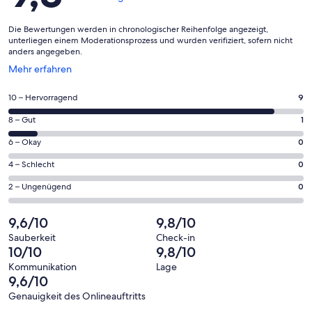
Die Bewertungen werden in chronologischer Reihenfolge angezeigt,
unterliegen einem Moderationsprozess und wurden verifiziert, sofern nicht
anders angegeben.
Wird
Mehr erfahren
in
einem
9
10 – Hervorragend
9
neuen
von
Fenster
1
8 – Gut
1
insgesamt
geöffnet
von
10
0
6 – Okay
0
insgesamt
Gästebewertungen
von
10
0
4 – Schlecht
0
haben
insgesamt
Gästebewertungen
von
eine
10
0
2 – Ungenügend
0
haben
insgesamt
Bewertung
Gästebewertungen
von
eine
10
von
haben
insgesamt
9,6/10
9,8/10
Bewertung
Gästebewertungen
10
eine
10
von
haben
Sauberkeit
Check-in
-
Bewertung
Gästebewertungen
10/10
9,8/10
8
eine
Hervorragend
von
haben
-
Bewertung
Kommunikation
Lage
6
eine
9,6/10
Gut
von
-
Bewertung
4
Genauigkeit des Onlineauftritts
Okay
von
Bewertungen
-