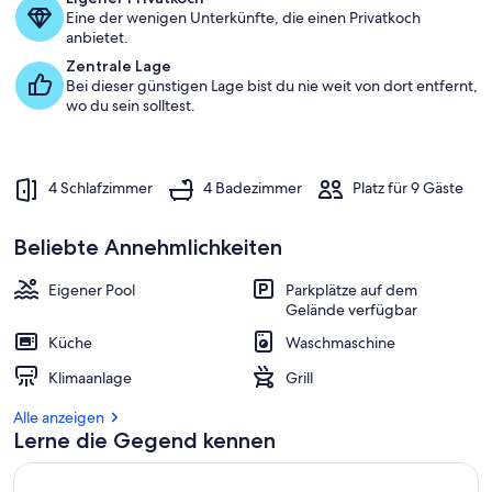
a
Eine der wenigen Unterkünfte, die einen Privatkoch
m
anbietet.
b
Zentrale Lage
e
Bei dieser günstigen Lage bist du nie weit von dort entfernt,
s
wo du sein solltest.
t
e
n
4 Schlafzimmer
4 Badezimmer
Platz für 9 Gäste
b
e
w
Beliebte Annehmlichkeiten
e
r
Eigener Pool
Parkplätze auf dem
t
Gelände verfügbar
e
t
Küche
Waschmaschine
e
Klimaanlage
Grill
n
Alle anzeigen
U
Lerne die Gegend kennen
n
t
e