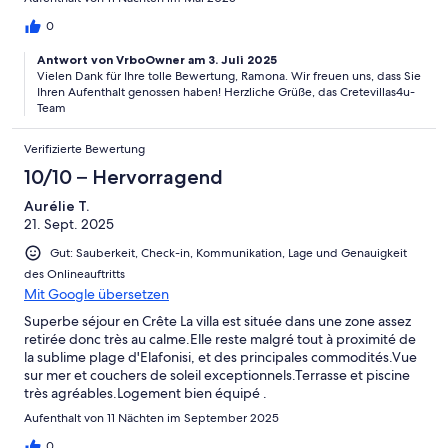
0
Antwort von VrboOwner am 3. Juli 2025
Vielen Dank für Ihre tolle Bewertung, Ramona. Wir freuen uns, dass Sie
Ihren Aufenthalt genossen haben! Herzliche Grüße, das Cretevillas4u-
Team
Verifizierte Bewertung
10/10 – Hervorragend
Aurélie T.
21. Sept. 2025
Gut: Sauberkeit, Check-in, Kommunikation, Lage und Genauigkeit
des Onlineauftritts
Mit Google übersetzen
Superbe séjour en Crête La villa est située dans une zone assez
retirée donc très au calme.Elle reste malgré tout à proximité de
la sublime plage d'Elafonisi, et des principales commodités.Vue
sur mer et couchers de soleil exceptionnels.Terrasse et piscine
très agréables.Logement bien équipé .
Aufenthalt von 11 Nächten im September 2025
0