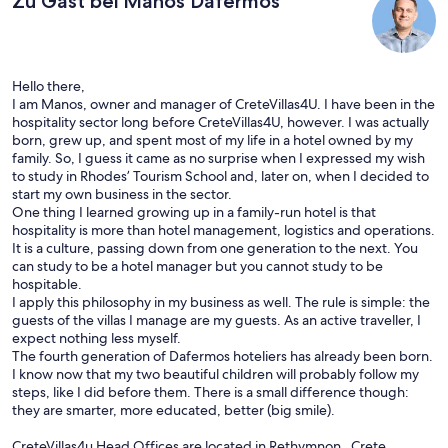
Zu Gast bei Manos Dafermos
Hello there,
I am Manos, owner and manager of CreteVillas4U. I have been in the
hospitality sector long before CreteVillas4U, however. I was actually
born, grew up, and spent most of my life in a hotel owned by my
family. So, I guess it came as no surprise when I expressed my wish
to study in Rhodes’ Tourism School and, later on, when I decided to
start my own business in the sector.
One thing I learned growing up in a family-run hotel is that
hospitality is more than hotel management, logistics and operations.
It is a culture, passing down from one generation to the next. You
can study to be a hotel manager but you cannot study to be
hospitable.
I apply this philosophy in my business as well. The rule is simple: the
guests of the villas I manage are my guests. As an active traveller, I
expect nothing less myself.
The fourth generation of Dafermos hoteliers has already been born.
I know now that my two beautiful children will probably follow my
steps, like I did before them. There is a small difference though:
they are smarter, more educated, better (big smile).
CreteVillas4u Head Offices are located in Rethymnon , Crete,