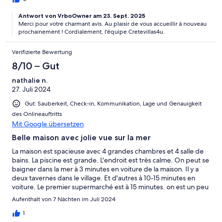
Antwort von VrboOwner am 23. Sept. 2025
Merci pour votre charmant avis. Au plaisir de vous accueillir à nouveau
prochainement ! Cordialement, l'équipe Cretevillas4u.
Verifizierte Bewertung
8/10 – Gut
nathalie n.
27. Juli 2024
Gut: Sauberkeit, Check-in, Kommunikation, Lage und Genauigkeit
des Onlineauftritts
Mit Google übersetzen
Belle maison avec jolie vue sur la mer
La maison est spacieuse avec 4 grandes chambres et 4 salle de
bains. La piscine est grande. L'endroit est très calme. On peut se
baigner dans la mer à 3 minutes en voiture de la maison. Il y a
deux tavernes dans le village. Et d'autres à 10-15 minutes en
voiture. Le premier supermarché est à 15 minutes. on est un peu
loin de tout, mais ce que nous avons apprécié. Le mobilier est
Aufenthalt von 7 Nächten im Juli 2024
plutôt vieillot avec un petit lave-vaisselle et peu de vaisselle. Le
prix de la location est un peu dessus de sa valeur. Les jolies
1