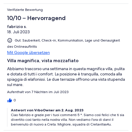
plages d'Elafonisi et de Kedrodasos sont à 15-20 minutes.
Verifizierte Bewertung
10/10 – Hervorragend
fabrizio s.
18. Juli 2023
Gut: Sauberkeit, Check-in, Kommunikation, Lage und Genauigkeit
des Onlineauftritts
Mit Google übersetzen
Villa magnifica, vista mozzafiato
Abbiamo trascorso una settimana in questa magnifica villa, pulita
e dotata di tutti i comfort. La posizione è tranquilla, comoda alla
spiaggia di elafonissi. Le due terrazze offrono una vista stupenda
sul mare.
Aufenthalt von 7 Nächten im Juli 2023
0
Antwort von VrboOwner am 2. Aug. 2023
Ciao fabrizio e grazie per i tuoi commenti 5 *. Siamo così felici che ti sia
divertito così tanto nella nostra villa. Non vediamo l'ora di darvi il
benvenuto di nuovo a Creta. Migliore, squadra di Cretavillas4u.