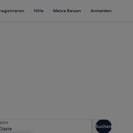
registrieren
Hilfe
Meine Reisen
Anmelden
 Gahlkow
n Reisezeitraum an, um die
äste
Suchen
Gäste