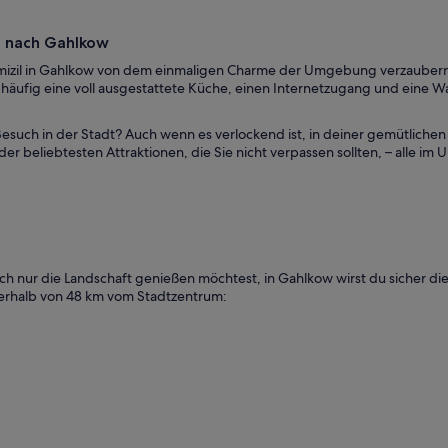
se nach Gahlkow
omizil in Gahlkow von dem einmaligen Charme der Umgebung verzaubern. 
n häufig eine voll ausgestattete Küche, einen Internetzugang und eine 
Besuch in der Stadt? Auch wenn es verlockend ist, in deiner gemütlichen
der beliebtesten Attraktionen, die Sie nicht verpassen sollten, – alle i
h nur die Landschaft genießen möchtest, in Gahlkow wirst du sicher die 
nnerhalb von 48 km vom Stadtzentrum: