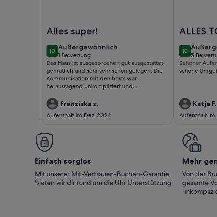
Foto von Strand Haus, Deutschland
Foto von Fe
Alles super!
ALLES T
außergewöhnlich
außerg
Außergewöhnlich
Außerg
10
10
10 von 10
10 von 10
1 Bewertung
5 Bewert
(1
(5
Das Haus ist ausgesprochen gut ausgestattet,
Schöner Aufen
bewertung)
bewert
gemütlich und sehr sehr schön gelegen. Die
schöne Umgeb
Kommunikation mit den hosts war
herausragend unkompliziert und
freundlich.Sehr empfehlenswert und gerne
wieder!
franziska z.
Katja F.
Aufenthalt im Dez. 2024
Aufenthalt im
Einfach sorglos
Mehr ge
Mit unserer Mit-Vertrauen-Buchen-Garantie
Von der Buc
bieten wir dir rund um die Uhr Unterstützung
gesamte Vo
unkomplizie