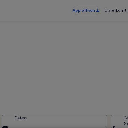
App öffnen
Unterkunft 
ohnungen & Ferienhäuser in
künfte gefunden. Bitte gib deine
Verfügbarkeit zu prüfen.
Daten
G
2 