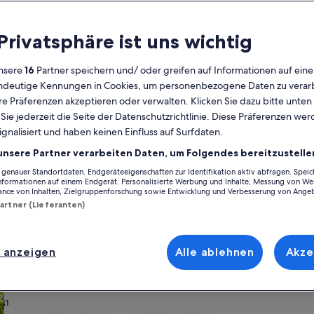
Kalender
 Privatsphäre ist uns wichtig
Derzeit
August 2026
werden
nsere
16
Partner speichern und/ oder greifen auf Informationen auf ein
die
eindeutige Kennungen in Cookies, um personenbezogene Daten zu verarb
Monate
Montag
Dienstag
Mittwoch
Donnerstag
Freitag
Samstag
Sonntag
Montag
Die
Mo
Di
Mi
Do
Fr
Sa
So
Mo
Di
e Präferenzen akzeptieren oder verwalten. Klicken Sie dazu bitte unten
August
ie jederzeit die Seite der Datenschutzrichtlinie. Diese Präferenzen we
2026
ignalisiert und haben keinen Einfluss auf Surfdaten.
und
1
1
2
2
orpommern
Landkreis Vorpommern-Greifswald
Loissin
Gahlkow
September
unsere Partner verarbeiten Daten, um Folgendes bereitzustelle
2026
enauer Standortdaten. Endgeräteeigenschaften zur Identifikation aktiv abfragen. Spei
3
4
5
6
7
8
7
8
9
9
hlkow inspirieren und finde genau das, was dir vorschwebt. Ganz gleich
angezeigt.
Informationen auf einem Endgerät. Personalisierte Werbung und Inhalte, Messung von We
 du die Ausstattung, die du für einen gelungenen Urlaub mit deinen Lie
ance von Inhalten, Zielgruppenforschung sowie Entwicklung und Verbesserung von Ange
rearmen Optionen suchst, steht dir ein vielfältiges Angebot zur Verf
Partner (Lieferanten)
10
11
12
13
14
15
14
15
1
16
17
18
19
20
21
22
21
22
2
23
 anzeigen
Alle ablehnen
Akze
ach deinem Geschmack
24
25
26
27
28
29
28
29
3
30
wohnungen oder Apartments
Suche nach Ferienhütten
Suche nach Landhäu
31