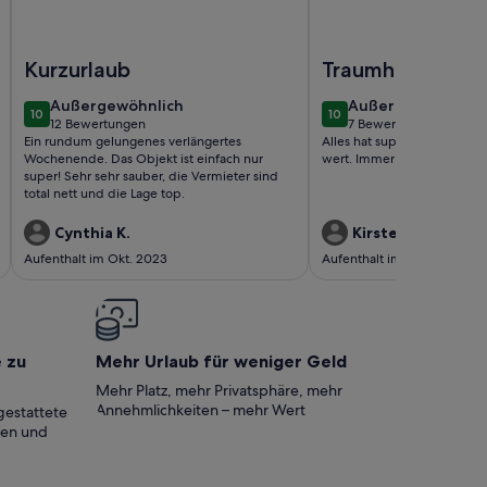
Foto von Ferienhaus am Hain Naturschutzgebiet
Foto von Philipp by I
Kurzurlaub
Traumhafter Url
außergewöhnlich
außergewöhnlich
Außergewöhnlich
Außergewöhnlich
10
10
10 von 10
10 von 10
12 Bewertungen
7 Bewertungen
(12
(7
Ein rundum gelungenes verlängertes
Alles hat super geklappt und
bewertungen)
bewertungen)
Wochenende. Das Objekt ist einfach nur
wert. Immer wieder gerne.
super! Sehr sehr sauber, die Vermieter sind
total nett und die Lage top.
Cynthia K.
Kirsten G.
Aufenthalt im Okt. 2023
Aufenthalt im Juli 2023
e zu
Mehr Urlaub für weniger Geld
Mehr Platz, mehr Privatsphäre, mehr
Annehmlichkeiten – mehr Wert
gestattete
ten und