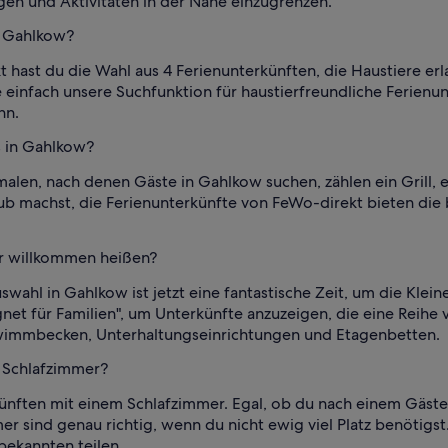
en und Aktivitäten in der Nähe einzugrenzen.
n Gahlkow?
t hast du die Wahl aus 4 Ferienunterkünften, die Haustiere e
e einfach unsere Suchfunktion für haustierfreundliche Ferienu
nn.
s in Gahlkow?
len, nach denen Gäste in Gahlkow suchen, zählen ein Grill, e
laub machst, die Ferienunterkünfte von FeWo-direkt bieten di
er willkommen heißen?
swahl in Gahlkow ist jetzt eine fantastische Zeit, um die Klei
gnet für Familien", um Unterkünfte anzuzeigen, die eine Reihe
chwimmbecken, Unterhaltungseinrichtungen und Etagenbetten.
m Schlafzimmer?
ünften mit einem Schlafzimmer. Egal, ob du nach einem Gästeh
 sind genau richtig, wenn du nicht ewig viel Platz benötigst. 
bekannten teilen.