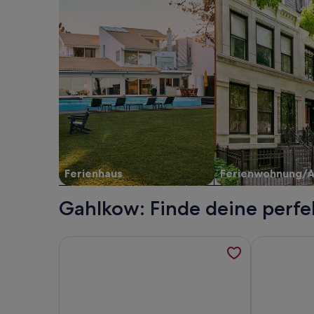
Ferienhaus
Ferienwohnung/
Gahlkow: Finde deine perfe
Weitere Informationen zu Südwind by Interhome,
Weitere Inf