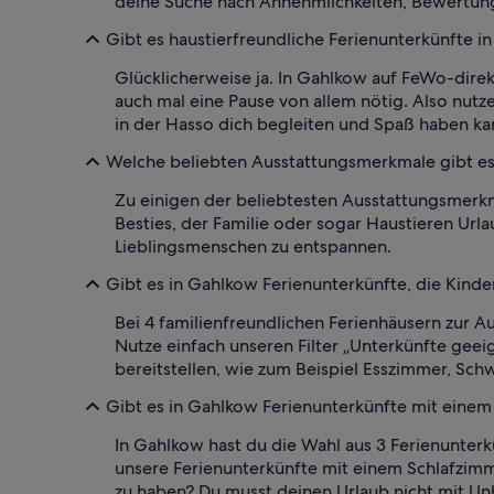
deine Suche nach Annehmlichkeiten, Bewertung
Gibt es haustierfreundliche Ferienunterkünfte i
Glücklicherweise ja. In Gahlkow auf FeWo-direk
auch mal eine Pause von allem nötig. Also nutz
in der Hasso dich begleiten und Spaß haben ka
Welche beliebten Ausstattungsmerkmale gibt e
Zu einigen der beliebtesten Ausstattungsmerkma
Besties, der Familie oder sogar Haustieren Ur
Lieblingsmenschen zu entspannen.
Gibt es in Gahlkow Ferienunterkünfte, die Kind
Bei 4 familienfreundlichen Ferienhäusern zur Au
Nutze einfach unseren Filter „Unterkünfte geei
bereitstellen, wie zum Beispiel Esszimmer, S
Gibt es in Gahlkow Ferienunterkünfte mit eine
In Gahlkow hast du die Wahl aus 3 Ferienunterk
unsere Ferienunterkünfte mit einem Schlafzimmer
zu haben? Du musst deinen Urlaub nicht mit Un