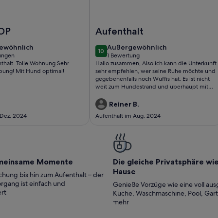
rienwohnung Gustel - Ferienwohnung
Foto von Gemütliches Ferienhaus
OP
Aufenthalt
ewöhnlich
außergewöhnlich
ewöhnlich
Außergewöhnlich
10
10 von 10
ungen
1 Bewertung
(1
thalt. Tolle Wohnung.Sehr
Hallo zusammen, Also ich kann die Unterkunft
ungen)
bewertung)
ung! Mit Hund optimal!
sehr empfehlen, wer seine Ruhe möchte und
gegebenenfalls noch Wuffis hat. Es ist nicht
weit zum Hundestrand und überhaupt mit
Auto alles super zu erreichen.
Reiner B.
 Dez. 2024
Aufenthalt im Aug. 2024
meinsame Momente
Die gleiche Privatsphäre wi
Hause
hung bis hin zum Aufenthalt – der
rgang ist einfach und
Genieße Vorzüge wie eine voll aus
rt
Küche, Waschmaschine, Pool, Gar
mehr