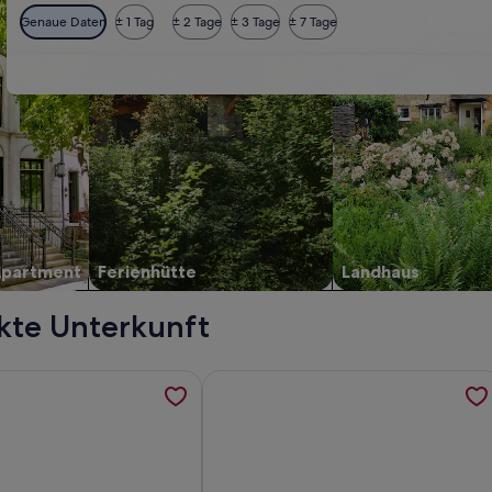
Genaue Daten
± 1 Tag
± 2 Tage
± 3 Tage
± 7 Tage
Apartment
Ferienhütte
Landhaus
kte Unterkunft
 werden in einem neuen Tab geöffnet
ormationen zu Ferienwohnung 100qm <br>Wohn <br>3 Doppe
Weitere Informationen zu Halbinse