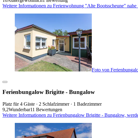
10
Außergewöhnlich
1 Bewertung
Weitere Informationen zu Ferienwohnung "Alte Bootsscheune" nahe
Foto von Ferienbungal
Ferienbungalow Brigitte - Bungalow
Platz für 4 Gäste · 2 Schlafzimmer · 1 Badezimmer
9,2
Wunderbar
11 Bewertungen
Weitere Informationen zu Ferienbungalow Brigitte - Bungalow, werd